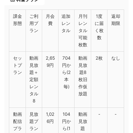
課金
ご利
月会
追加
月刊
1度
返却
形態
用プ
費
レン
レン
に届
期限
ラン
タル
タル
く枚
可能
数
枚数
セッ
動画
2,65
704
動画
2枚
なし
トプ
見放
9円
円か
見放
ラン
題＋
ら(2
題8
定額
本
枚旧
レン
毎)
作仮
タル
放題
8
動画
見放
1,02
104
動画
-
-
配信
題プ
6円
円か
見放
プラ
ラン
ら(1
題