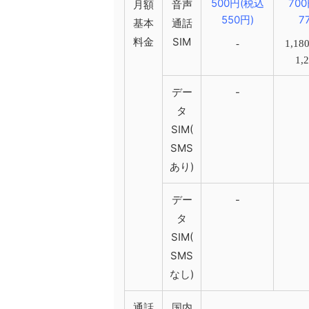
500円(税込
70
月額
音声
550円)
7
基本
通話
料金
SIM
-
1,1
1,
デー
-
タ
SIM(
SMS
あり)
デー
-
タ
SIM(
SMS
なし)
通話
国内