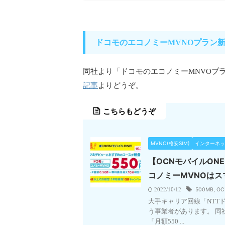
ドコモのエコノミーMVNOプラン新設
同社より「ドコモのエコノミーMNVOプラン
記事
よりどうぞ。
こちらもどうぞ
MVNO(格安SIM)
インターネッ
【OCNモバイルONE
コノミーMVNOは
500MB
,
O
2022/10/12
大手キャリア回線「NTT
う事業者があります。 同社
「月額550 ...