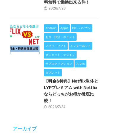
料無料で乗換出来る件！
2026/7/28
Android
Apple
PC・パソコン
お金・決済・ポイント
アプリ・ソフト
インターネット
ガジェット・デジモノ
サブスクリプション
スマホ
タブレット
【料金&特典】Netflix単体と
LYPプレミアム with Netflix
ならどっちがお得か徹底比
較！
2026/7/24
アーカイブ