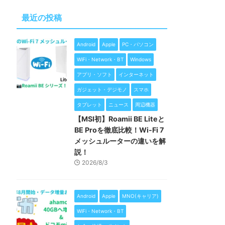
最近の投稿
Android
Apple
PC・パソコン
WiFi・Network・BT
Windows
アプリ・ソフト
インターネット
ガジェット・デジモノ
スマホ
タブレット
ニュース
周辺機器
【MSI初】Roamii BE Liteと
BE Proを徹底比較！Wi-Fi 7
メッシュルーターの違いを解
説！
2026/8/3
Android
Apple
MNO(キャリア)
WiFi・Network・BT