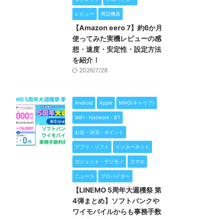
レビュー
周辺機器
【Amazon eero 7】約6か月
使ってみた実機レビューの感
想・速度・安定性・設定方法
を紹介！
2026/7/28
Android
Apple
MNO(キャリア)
WiFi・Network・BT
お金・決済・ポイント
アプリ・ソフト
インターネット
ガジェット・デジモノ
スマホ
ニュース
プロバイダー
【LINEMO 5周年大週穫祭 第
4弾まとめ】ソフトバンクや
ワイモバイルからも事務手数