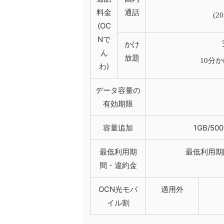
料金
通話
(
(OC
Nで
かけ
ん
放題
10分か
わ)
データ容量の
有効期限
容量追加
1GB/5
最低利用期
最低利用期
間・違約金
OCN光モバ
適用外
イル割