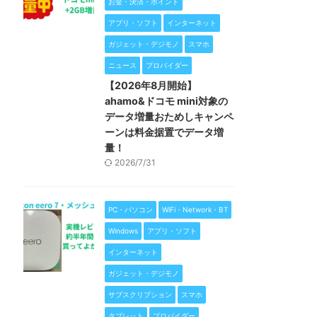
お金・決済・ポイント
アプリ・ソフト
インターネット
ガジェット・デジモノ
スマホ
ニュース
プロバイダー
【2026年8月開始】
ahamo&ドコモ mini対象の
データ増量おためしキャンペ
ーンは料金据置でデータ増
量！
2026/7/31
PC・パソコン
WiFi・Network・BT
Windows
アプリ・ソフト
インターネット
ガジェット・デジモノ
サブスクリプション
スマホ
タブレット
プロバイダー