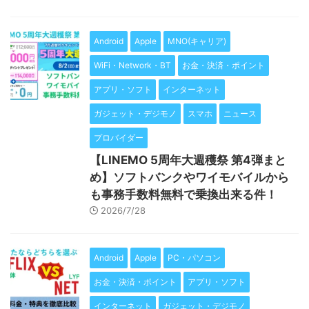
Android
Apple
MNO(キャリア)
WiFi・Network・BT
お金・決済・ポイント
アプリ・ソフト
インターネット
ガジェット・デジモノ
スマホ
ニュース
プロバイダー
【LINEMO 5周年大週穫祭 第4弾まと
め】ソフトバンクやワイモバイルから
も事務手数料無料で乗換出来る件！
2026/7/28
Android
Apple
PC・パソコン
お金・決済・ポイント
アプリ・ソフト
インターネット
ガジェット・デジモノ