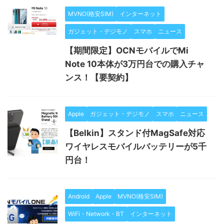
MVNO(格安SIM)
インターネット
ガジェット・デジモノ
スマホ
ニュース
【期間限定】OCNモバイルでMi
Note 10本体が3万円台での購入チャ
ンス！【要契約】
Apple
ガジェット・デジモノ
スマホ
ニュース
【Belkin】スタンド付MagSafe対応
ワイヤレスモバイルバッテリーが5千
円台！
Android
Apple
MVNO(格安SIM)
WiFi・Network・BT
インターネット