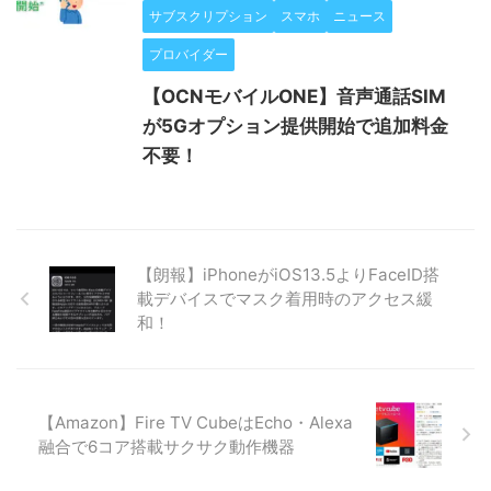
サブスクリプション
スマホ
ニュース
プロバイダー
【OCNモバイルONE】音声通話SIM
が5Gオプション提供開始で追加料金
不要！
【朗報】iPhoneがiOS13.5よりFaceID搭
載デバイスでマスク着用時のアクセス緩
和！
【Amazon】Fire TV CubeはEcho・Alexa
融合で6コア搭載サクサク動作機器