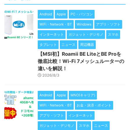
Android
Apple
PC・パソコン
WiFi・Network・BT
Windows
アプリ・ソフト
インターネット
ガジェット・デジモノ
スマホ
タブレット
ニュース
周辺機器
【MSI初】Roamii BE LiteとBE Proを
徹底比較！Wi-Fi 7メッシュルーターの
違いを解説！
2026/8/3
Android
Apple
MNO(キャリア)
WiFi・Network・BT
お金・決済・ポイント
アプリ・ソフト
インターネット
ガジェット・デジモノ
スマホ
ニュース