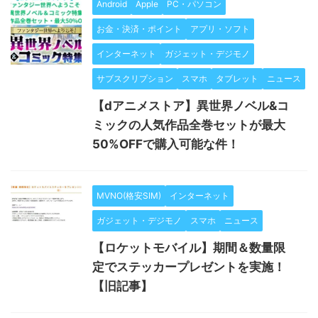
Android
Apple
PC・パソコン
お金・決済・ポイント
アプリ・ソフト
インターネット
ガジェット・デジモノ
サブスクリプション
スマホ
タブレット
ニュース
【dアニメストア】異世界ノベル&コ
ミックの人気作品全巻セットが最大
50%OFFで購入可能な件！
MVNO(格安SIM)
インターネット
ガジェット・デジモノ
スマホ
ニュース
【ロケットモバイル】期間＆数量限
定でステッカープレゼントを実施！
【旧記事】