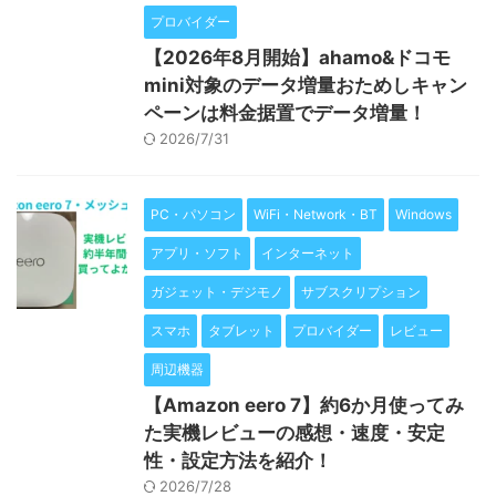
プロバイダー
【2026年8月開始】ahamo&ドコモ
mini対象のデータ増量おためしキャン
ペーンは料金据置でデータ増量！
2026/7/31
PC・パソコン
WiFi・Network・BT
Windows
アプリ・ソフト
インターネット
ガジェット・デジモノ
サブスクリプション
スマホ
タブレット
プロバイダー
レビュー
周辺機器
【Amazon eero 7】約6か月使ってみ
た実機レビューの感想・速度・安定
性・設定方法を紹介！
2026/7/28