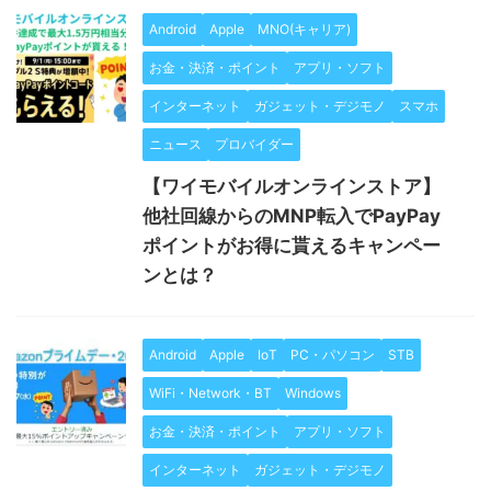
Android
Apple
MNO(キャリア)
お金・決済・ポイント
アプリ・ソフト
インターネット
ガジェット・デジモノ
スマホ
ニュース
プロバイダー
【ワイモバイルオンラインストア】
他社回線からのMNP転入でPayPay
ポイントがお得に貰えるキャンペー
ンとは？
Android
Apple
IoT
PC・パソコン
STB
WiFi・Network・BT
Windows
お金・決済・ポイント
アプリ・ソフト
インターネット
ガジェット・デジモノ