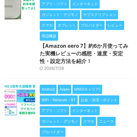
アプリ・ソフト
インターネット
ガジェット・デジモノ
サブスクリプション
スマホ
タブレット
プロバイダー
レビュー
周辺機器
【Amazon eero 7】約6か月使ってみ
た実機レビューの感想・速度・安定
性・設定方法を紹介！
2026/7/28
Android
Apple
MNO(キャリア)
WiFi・Network・BT
お金・決済・ポイント
アプリ・ソフト
インターネット
ガジェット・デジモノ
スマホ
ニュース
プロバイダー