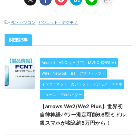
-
PC・パソコン
,
ガジェット・デジモノ
関連記事
Android
MNO(キャリア)
MVNO(格安SIM)
WiFi・Network・BT
アプリ・ソフト
インターネット
ガジェット・デジモノ
スマホ
ニュース
プロバイダー
【arrows We2/We2 Plus】世界初
自律神経パワー測定可能6.6型ミドル
級スマホが税込約5万円から！