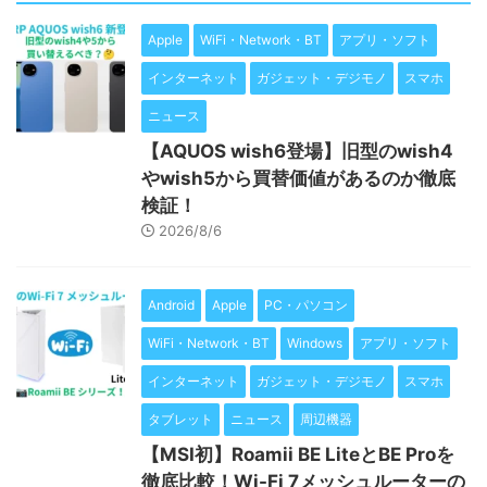
Apple
WiFi・Network・BT
アプリ・ソフト
インターネット
ガジェット・デジモノ
スマホ
ニュース
【AQUOS wish6登場】旧型のwish4
やwish5から買替価値があるのか徹底
検証！
2026/8/6
Android
Apple
PC・パソコン
WiFi・Network・BT
Windows
アプリ・ソフト
インターネット
ガジェット・デジモノ
スマホ
タブレット
ニュース
周辺機器
【MSI初】Roamii BE LiteとBE Proを
徹底比較！Wi-Fi 7メッシュルーターの