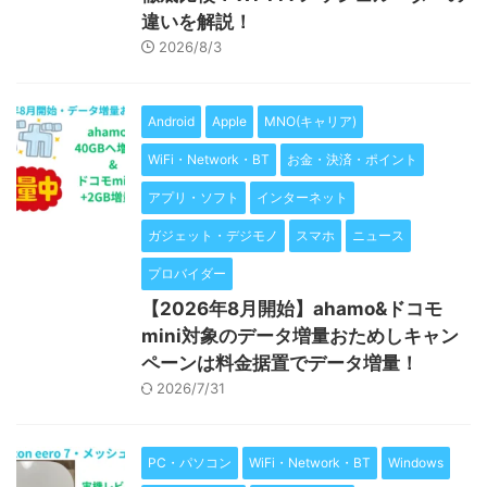
違いを解説！
2026/8/3
Android
Apple
MNO(キャリア)
WiFi・Network・BT
お金・決済・ポイント
アプリ・ソフト
インターネット
ガジェット・デジモノ
スマホ
ニュース
プロバイダー
【2026年8月開始】ahamo&ドコモ
mini対象のデータ増量おためしキャン
ペーンは料金据置でデータ増量！
2026/7/31
PC・パソコン
WiFi・Network・BT
Windows