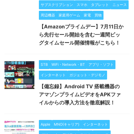
サブスクリプション
スマホ
タブレット
ニュース
周辺機器
家庭用ゲーム
家電
買物
【Amazonプライムデー】7月11日か
ら先行セール開始を含む一週間ビッ
グタイムセール開催情報がこちら！
STB
WiFi・Network・BT
アプリ・ソフト
インターネット
ガジェット・デジモノ
【備忘録】Android TV 搭載機器の
アマゾンプライムビデオをAPKファ
イルからの導入方法を徹底解説！
Apple
MNO(キャリア)
インターネット