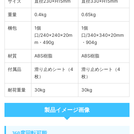
サイズ
直径230×H15mm
直径330×H15mm
重量
0.4kg
0.65kg
梱包
1個
1個
口/240×240×20m
口/340×340×20mm
m・490g
・904g
材質
ABS樹脂
ABS樹脂
付属品
滑り止めシート（4
滑り止めシート（4
枚）
枚）
耐荷重量
30kg
30kg
製品イメージ画像
360度回転可能