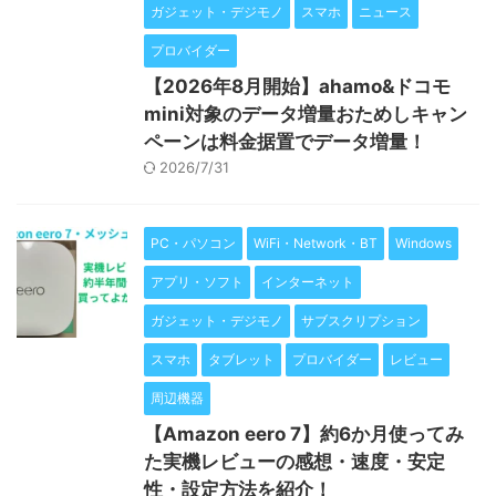
ガジェット・デジモノ
スマホ
ニュース
プロバイダー
【2026年8月開始】ahamo&ドコモ
mini対象のデータ増量おためしキャン
ペーンは料金据置でデータ増量！
2026/7/31
PC・パソコン
WiFi・Network・BT
Windows
アプリ・ソフト
インターネット
ガジェット・デジモノ
サブスクリプション
スマホ
タブレット
プロバイダー
レビュー
周辺機器
【Amazon eero 7】約6か月使ってみ
た実機レビューの感想・速度・安定
性・設定方法を紹介！