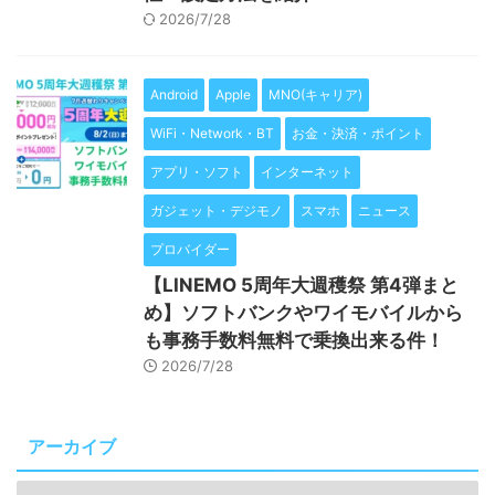
2026/7/28
Android
Apple
MNO(キャリア)
WiFi・Network・BT
お金・決済・ポイント
アプリ・ソフト
インターネット
ガジェット・デジモノ
スマホ
ニュース
プロバイダー
【LINEMO 5周年大週穫祭 第4弾まと
め】ソフトバンクやワイモバイルから
も事務手数料無料で乗換出来る件！
2026/7/28
アーカイブ