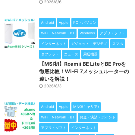
2026/8/6
Android
Apple
PC・パソコン
WiFi・Network・BT
Windows
アプリ・ソフト
インターネット
ガジェット・デジモノ
スマホ
タブレット
ニュース
周辺機器
【MSI初】Roamii BE LiteとBE Proを
徹底比較！Wi-Fi 7メッシュルーターの
違いを解説！
2026/8/3
Android
Apple
MNO(キャリア)
WiFi・Network・BT
お金・決済・ポイント
アプリ・ソフト
インターネット