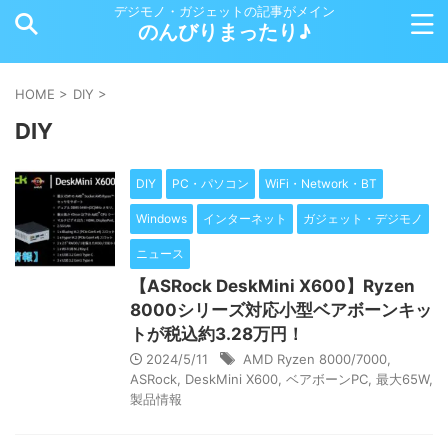
デジモノ・ガジェットの記事がメイン
のんびりまったり♪
HOME
>
DIY
>
DIY
DIY
PC・パソコン
WiFi・Network・BT
Windows
インターネット
ガジェット・デジモノ
ニュース
【ASRock DeskMini X600】Ryzen
8000シリーズ対応小型ベアボーンキッ
トが税込約3.28万円！
2024/5/11
AMD Ryzen 8000/7000
,
ASRock
,
DeskMini X600
,
ベアボーンPC
,
最大65W
,
製品情報