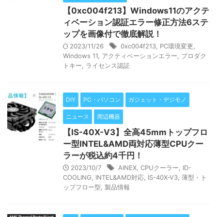
【0xc004f213】Windows11のアクテ
ィベーション認証エラー修正方法6ステ
ップを画像付で徹底解説！
2023/11/26
0xc004f213
,
PC環境変更
,
Windows 11
,
アクティベーションエラー
,
プロダク
トキー
,
ライセンス認証
DIY
PC・パソコン
ガジェット・デジモノ
ニュース
周辺機器
【IS-40X-V3】全高45mmトップフロ
ー型INTEL&AMD両対応薄型CPUクー
ラーが税込約4千円！
2023/10/7
AINEX
,
CPUクーラー
,
ID-
COOLING
,
INTEL&AMD対応
,
IS-40X-V3
,
薄型・ト
ップフロー型
,
製品情報