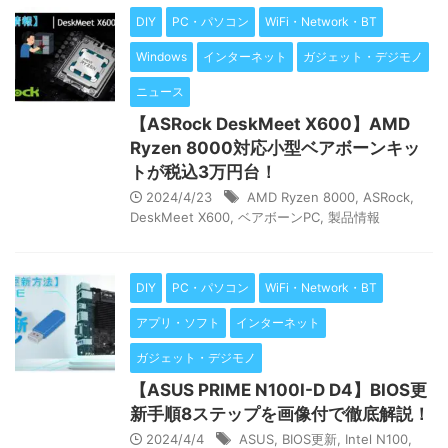
DIY
PC・パソコン
WiFi・Network・BT
Windows
インターネット
ガジェット・デジモノ
ニュース
【ASRock DeskMeet X600】AMD
Ryzen 8000対応小型ベアボーンキッ
トが税込3万円台！
2024/4/23
AMD Ryzen 8000
,
ASRock
,
DeskMeet X600
,
ベアボーンPC
,
製品情報
DIY
PC・パソコン
WiFi・Network・BT
アプリ・ソフト
インターネット
ガジェット・デジモノ
【ASUS PRIME N100I-D D4】BIOS更
新手順8ステップを画像付で徹底解説！
2024/4/4
ASUS
,
BIOS更新
,
Intel N100
,