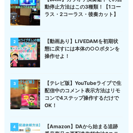
動停止方法はこの3種類！【1コー
ラス・2コーラス・後奏カット】
【動画あり】LIVEDAMを初期状
2
態に戻すには本体の○○ボタンを
操作せよ！
【テレビ版】YouTubeライブで生
3
配信中のコメント表示方法はリモ
コンで4ステップ操作するだけで
OK！
【Amazon】DAから始まる追跡
4