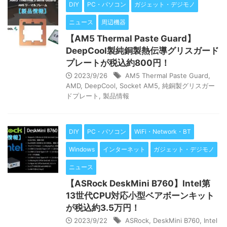
DIY
PC・パソコン
ガジェット・デジモノ
ニュース
周辺機器
【AM5 Thermal Paste Guard】
DeepCool製純銅製熱伝導グリスガード
プレートが税込約800円！
2023/9/26
AM5 Thermal Paste Guard
,
AMD
,
DeepCool
,
Socket AM5
,
純銅製グリスガー
ドプレート
,
製品情報
DIY
PC・パソコン
WiFi・Network・BT
Windows
インターネット
ガジェット・デジモノ
ニュース
【ASRock DeskMini B760】Intel第
13世代CPU対応小型ベアボーンキット
が税込約3.5万円！
2023/9/22
ASRock
,
DeskMini B760
,
Intel