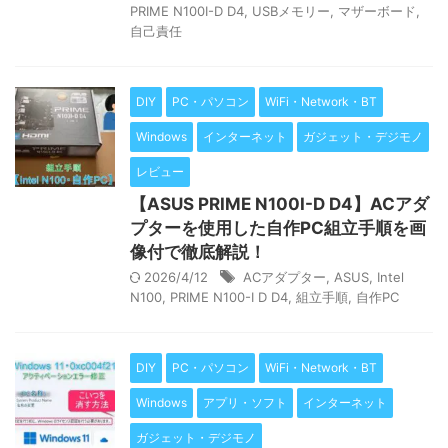
PRIME N100I-D D4
,
USBメモリー
,
マザーボード
,
自己責任
DIY
PC・パソコン
WiFi・Network・BT
Windows
インターネット
ガジェット・デジモノ
レビュー
【ASUS PRIME N100I-D D4】ACアダ
プターを使用した自作PC組立手順を画
像付で徹底解説！
2026/4/12
ACアダプター
,
ASUS
,
Intel
N100
,
PRIME N100-I D D4
,
組立手順
,
自作PC
DIY
PC・パソコン
WiFi・Network・BT
Windows
アプリ・ソフト
インターネット
ガジェット・デジモノ