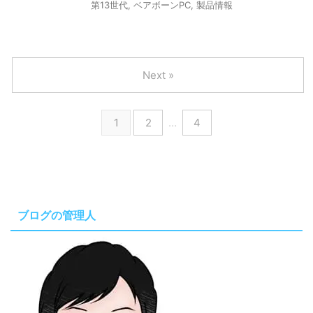
第13世代
,
ベアボーンPC
,
製品情報
Next »
1
2
…
4
ブログの管理人