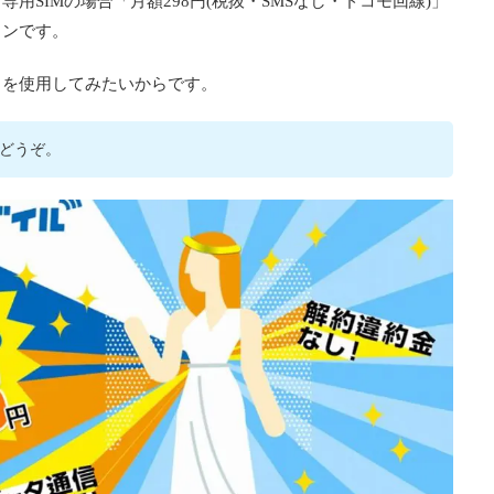
用SIMの場合「月額298円(税抜・SMSなし・ドコモ回線)」
ランです。
」を使用してみたいからです。
どうぞ。