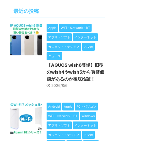
最近の投稿
Apple
WiFi・Network・BT
アプリ・ソフト
インターネット
ガジェット・デジモノ
スマホ
ニュース
【AQUOS wish6登場】旧型
のwish4やwish5から買替価
値があるのか徹底検証！
2026/8/6
Android
Apple
PC・パソコン
WiFi・Network・BT
Windows
アプリ・ソフト
インターネット
ガジェット・デジモノ
スマホ