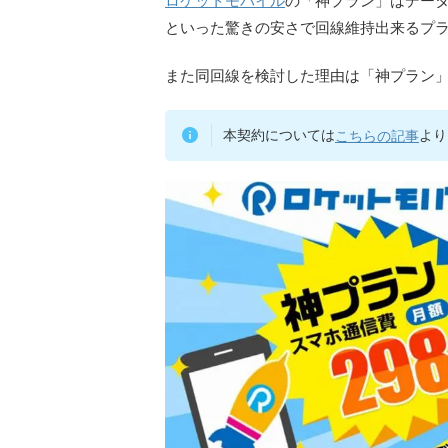
ロケットモバイル
の「神プラン」はデータ専
といった驚きの安さで回線維持出来るプ
神プラン
また同回線を検討した理由は「
本契約については
こちらの記事
より