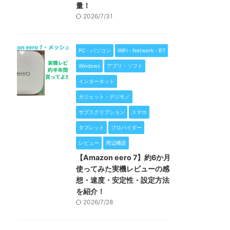
量！
2026/7/31
PC・パソコン
WiFi・Network・BT
Windows
アプリ・ソフト
インターネット
ガジェット・デジモノ
サブスクリプション
スマホ
タブレット
プロバイダー
レビュー
周辺機器
【Amazon eero 7】約6か月
使ってみた実機レビューの感
想・速度・安定性・設定方法
を紹介！
2026/7/28