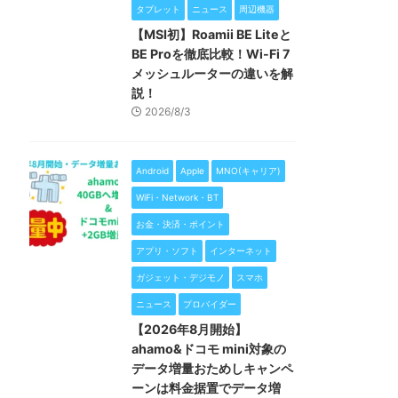
タブレット
ニュース
周辺機器
【MSI初】Roamii BE Liteと
BE Proを徹底比較！Wi-Fi 7
メッシュルーターの違いを解
説！
2026/8/3
Android
Apple
MNO(キャリア)
WiFi・Network・BT
お金・決済・ポイント
アプリ・ソフト
インターネット
ガジェット・デジモノ
スマホ
ニュース
プロバイダー
【2026年8月開始】
ahamo&ドコモ mini対象の
データ増量おためしキャンペ
ーンは料金据置でデータ増