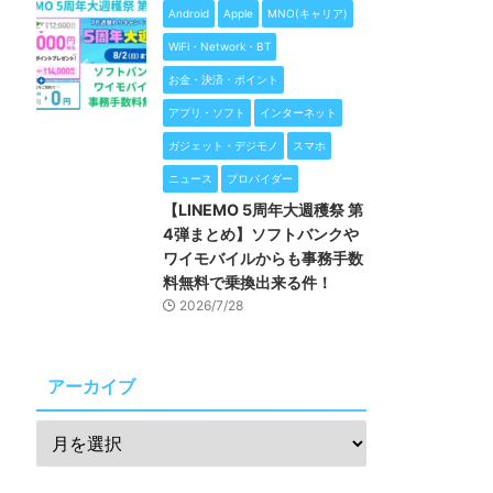
Android
Apple
MNO(キャリア)
WiFi・Network・BT
お金・決済・ポイント
アプリ・ソフト
インターネット
ガジェット・デジモノ
スマホ
ニュース
プロバイダー
【LINEMO 5周年大週穫祭 第
4弾まとめ】ソフトバンクや
ワイモバイルからも事務手数
料無料で乗換出来る件！
2026/7/28
アーカイブ