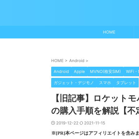
HOME
HOME
>
Android
>
Android
Apple
MVNO(格安SIM)
WiFi・
ガジェット・デジモノ
スマホ
タブレット
【旧記事】ロケットモ
の購入手順を解説【不
2019-12-22
2021-11-15
※[PR]本ページはアフィリエイトを含み