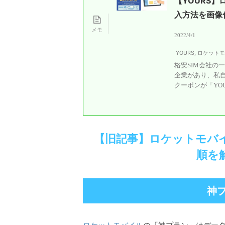
【YOURS
入方法を画像
2022/4/1
YOURS
,
ロケット
格安SIM会社の
企業があり、私
クーポンが「YOUR
【旧記事】ロケットモバ
順を
神