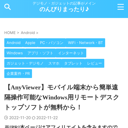
デジモノ・ガジェットの記事がメイン
のんびりまったり♪
HOME
>
Android
>
Android
Apple
PC・パソコン
WiFi・Network・BT
Windows
アプリ・ソフト
インターネット
ガジェット・デジモノ
スマホ
タブレット
レビュー
企業案件・PR
【AnyViewer】モバイル端末から簡単遠
隔操作可能なWindows用リモートデスク
トップソフトが無料から！
2022-11-20
2022-11-22
※[PR]本ページはアフィリエイトを含みますので、