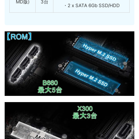
MD版)
3台
・2 x SATA 6Gb SSD/HDD