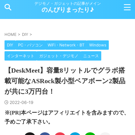
デジモノ・ガジェットの記事がメイン
のんびりまったり♪
HOME
>
DIY
>
DIY
PC・パソコン
WiFi・Network・BT
Windows
インターネット
ガジェット・デジモノ
ニュース
【DeskMeet】容量8リットルでグラボ搭
載可能なASRock製小型ベアボーン2製品
が共に3万円台！
2022-06-19
※[PR]本ページはアフィリエイトを含みますので、
予めご了承下さい。