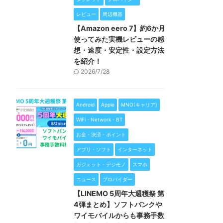
レビュー
周辺機器
【Amazon eero 7】約6か月
使ってみた実機レビューの感
想・速度・安定性・設定方法
を紹介！
2026/7/28
Android
Apple
MNO(キャリア)
WiFi・Network・BT
お金・決済・ポイント
アプリ・ソフト
インターネット
ガジェット・デジモノ
スマホ
ニュース
プロバイダー
【LINEMO 5周年大週穫祭 第
4弾まとめ】ソフトバンクや
ワイモバイルからも事務手数