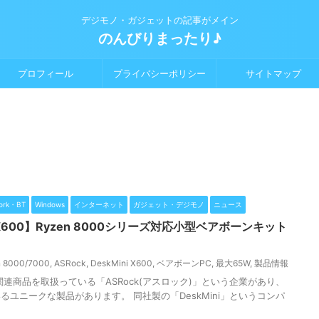
デジモノ・ガジェットの記事がメイン
のんびりまったり♪
プロフィール
プライバシーポリシー
サイトマップ
ork・BT
Windows
インターネット
ガジェット・デジモノ
ニュース
ni X600】Ryzen 8000シリーズ対応小型ベアボーンキット
 8000/7000
,
ASRock
,
DeskMini X600
,
ベアボーンPC
,
最大65W
,
製品情報
連商品を取扱っている「ASRock(アスロック)」という企業があり、
ユニークな製品があります。 同社製の「DeskMini」というコンパ