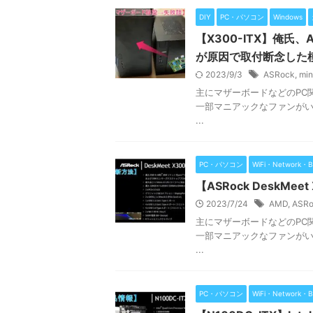
DIY
PC・パソコン
Windows
【X300-ITX】俺氏
が原因で取付断念した
2023/9/3
ASRock
,
mi
主にマザーボードなどのPC関
一部マニアックなファンがいるユ
...
PC・パソコン
WiFi・Network・B
【ASRock DeskM
2023/7/24
AMD
,
ASRo
主にマザーボードなどのPC関
一部マニアックなファンがいるユ
...
PC・パソコン
WiFi・Network・B