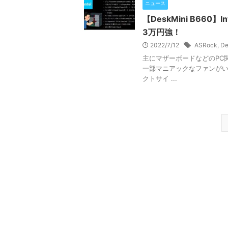
ニュース
【DeskMini B660
3万円強！
2022/7/12
ASRock
,
De
主にマザーボードなどのPC関
一部マニアックなファンがいる
クトサイ ...