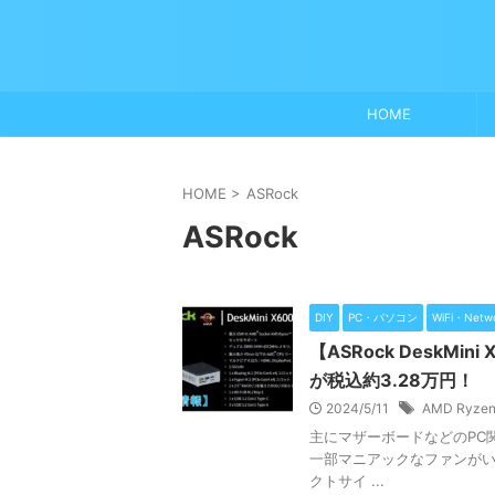
HOME
HOME
>
ASRock
ASRock
DIY
PC・パソコン
WiFi・Netw
【ASRock DeskMi
が税込約3.28万円！
2024/5/11
AMD Ryzen
主にマザーボードなどのPC関
一部マニアックなファンがいる
クトサイ ...