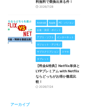
料無料で乗換出来る件！
2026/7/28
Android
Apple
PC・パソコン
お金・決済・ポイント
アプリ・ソフト
インターネット
ガジェット・デジモノ
サブスクリプション
スマホ
タブレット
【料金&特典】Netflix単体と
LYPプレミアム with Netflix
ならどっちがお得か徹底比
較！
2026/7/24
アーカイブ