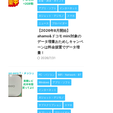
お金・決済・ポイント
アプリ・ソフト
インターネット
ガジェット・デジモノ
スマホ
ニュース
プロバイダー
【2026年8月開始】
ahamo&ドコモ mini対象の
データ増量おためしキャンペ
ーンは料金据置でデータ増
量！
2026/7/31
PC・パソコン
WiFi・Network・BT
Windows
アプリ・ソフト
インターネット
ガジェット・デジモノ
サブスクリプション
スマホ
タブレット
プロバイダー