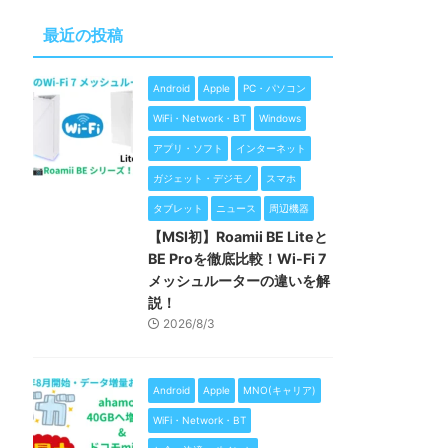
最近の投稿
Android
Apple
PC・パソコン
WiFi・Network・BT
Windows
アプリ・ソフト
インターネット
ガジェット・デジモノ
スマホ
タブレット
ニュース
周辺機器
【MSI初】Roamii BE Liteと
BE Proを徹底比較！Wi-Fi 7
メッシュルーターの違いを解
説！
2026/8/3
Android
Apple
MNO(キャリア)
WiFi・Network・BT