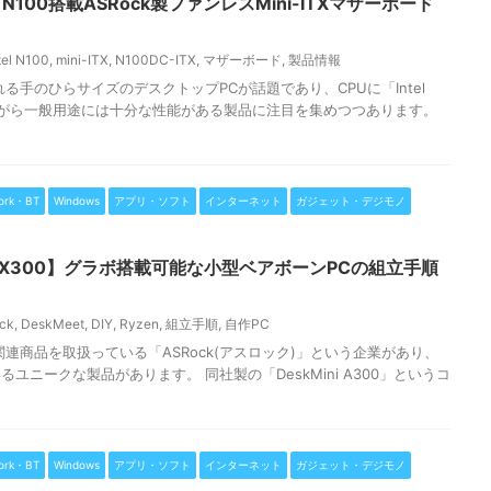
tel N100搭載ASRock製ファンレスMini-ITXマザーボード
tel N100
,
mini-ITX
,
N100DC-ITX
,
マザーボード
,
製品情報
る手のひらサイズのデスクトップPCが話題であり、CPUに「Intel
がら一般用途には十分な性能がある製品に注目を集めつつあります。
ork・BT
Windows
アプリ・ソフト
インターネット
ガジェット・デジモノ
eet X300】グラボ搭載可能な小型ベアボーンPCの組立手順
ck
,
DeskMeet
,
DIY
,
Ryzen
,
組立手順
,
自作PC
連商品を取扱っている「ASRock(アスロック)」という企業があり、
ユニークな製品があります。 同社製の「DeskMini A300」というコ
ork・BT
Windows
アプリ・ソフト
インターネット
ガジェット・デジモノ