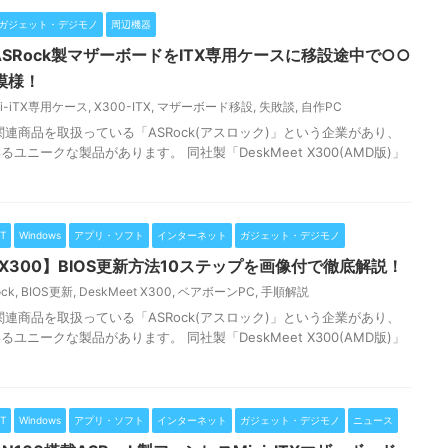
ガジェット・デジモノ
周辺機器
、ASRock製マザーボードをITX専用ケースに移設途中で○○
模様！
ni-iTX専用ケース
,
X300-ITX
,
マザーボード移設
,
失敗談
,
自作PC
連商品を取扱っている「ASRock(アスロック)」という企業があり、
ニークな製品があります。 同社製「DeskMeet X300(AMD版)」
T
Windows
アプリ・ソフト
インターネット
ガジェット・デジモノ
eet X300】BIOS更新方法10ステップを画像付で徹底解説！
ck
,
BIOS更新
,
DeskMeet X300
,
ベアボーンPC
,
手順解説
連商品を取扱っている「ASRock(アスロック)」という企業があり、
ニークな製品があります。 同社製「DeskMeet X300(AMD版)」
T
Windows
アプリ・ソフト
インターネット
ガジェット・デジモノ
ニュース