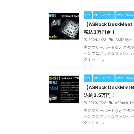
DIY
PC・パソコン
WiFi・Netw
【ASRock DeskMe
税込3万円台！
2024/4/23
AMD Ryze
主にマザーボードなどのPC関
一部マニアックなファンがいる
クミート ...
DIY
PC・パソコン
WiFi・Netw
【ASRock DeskMi
込約3.5万円！
2023/9/22
ASRock
,
D
主にマザーボードなどのPC関
一部マニアックなファンがいる
クトサイ ...