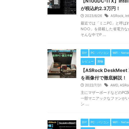
【N100DC-ITX】In
が税込約2.3万円！
2023/6/26
ASRock
,
In
最近では「ミニPC」と呼ばれ
N○○」を搭載した省電力な
そんな中でP ...
DIY
PC・パソコン
WiFi・Netw
レビュー
買物
【ASRock DeskM
を画像付で徹底解説！
2022/7/31
AMD
,
ASRo
主にマザーボードなどのPC関
一部マニアックなファンがいる
ン ...
DIY
PC・パソコン
WiFi・Netw