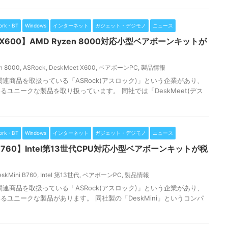
ork・BT
Windows
インターネット
ガジェット・デジモノ
ニュース
et X600】AMD Ryzen 8000対応小型ベアボーンキットが
n 8000
,
ASRock
,
DeskMeet X600
,
ベアボーンPC
,
製品情報
連商品を取扱っている「ASRock(アスロック)」という企業があり、
ユニークな製品を取り扱っています。 同社では「DeskMeet(デス
ork・BT
Windows
インターネット
ガジェット・デジモノ
ニュース
ni B760】Intel第13世代CPU対応小型ベアボーンキットが税
eskMini B760
,
Intel 第13世代
,
ベアボーンPC
,
製品情報
連商品を取扱っている「ASRock(アスロック)」という企業があり、
ユニークな製品があります。 同社製の「DeskMini」というコンパ