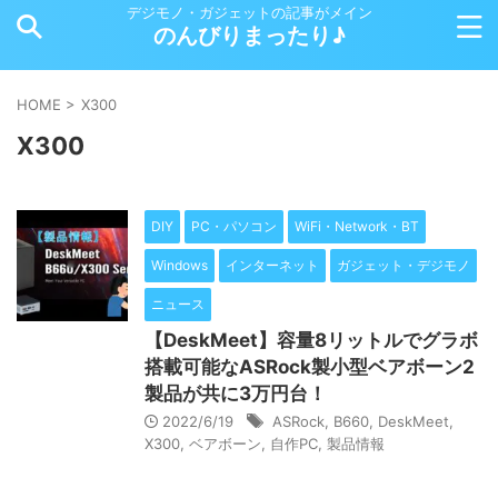
デジモノ・ガジェットの記事がメイン
のんびりまったり♪
HOME
>
X300
X300
DIY
PC・パソコン
WiFi・Network・BT
Windows
インターネット
ガジェット・デジモノ
ニュース
【DeskMeet】容量8リットルでグラボ
搭載可能なASRock製小型ベアボーン2
製品が共に3万円台！
2022/6/19
ASRock
,
B660
,
DeskMeet
,
X300
,
ベアボーン
,
自作PC
,
製品情報