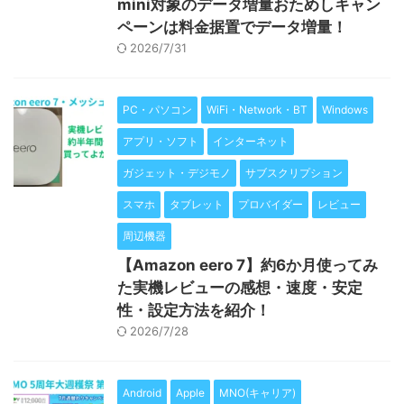
mini対象のデータ増量おためしキャン
ペーンは料金据置でデータ増量！
2026/7/31
PC・パソコン
WiFi・Network・BT
Windows
アプリ・ソフト
インターネット
ガジェット・デジモノ
サブスクリプション
スマホ
タブレット
プロバイダー
レビュー
周辺機器
【Amazon eero 7】約6か月使ってみ
た実機レビューの感想・速度・安定
性・設定方法を紹介！
2026/7/28
Android
Apple
MNO(キャリア)