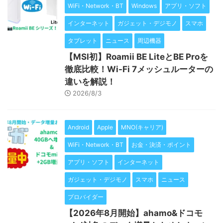
WiFi・Network・BT
Windows
アプリ・ソフト
インターネット
ガジェット・デジモノ
スマホ
タブレット
ニュース
周辺機器
【MSI初】Roamii BE LiteとBE Proを
徹底比較！Wi-Fi 7メッシュルーターの
違いを解説！
2026/8/3
Android
Apple
MNO(キャリア)
WiFi・Network・BT
お金・決済・ポイント
アプリ・ソフト
インターネット
ガジェット・デジモノ
スマホ
ニュース
プロバイダー
【2026年8月開始】ahamo&ドコモ