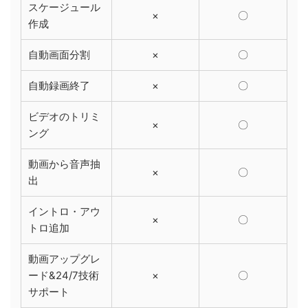
スケージュール
×
〇
作成
自動画面分割
×
〇
自動録画終了
×
〇
ビデオのトリミ
×
〇
ング
動画から音声抽
×
〇
出
イントロ・アウ
×
〇
トロ追加
動画アップグレ
ード&24/7技術
×
〇
サポート