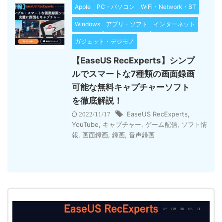
Apple
PC・パソコン
WiFi・Network・BT
Windows
アプリ・ソフト
インターネット
ガジェット・デジモノ
【EaseUS RecExperts】シンプ
ルでスマートな7種類の画面録画
可能な無料キャプチャーソフト
を徹底解説！
EaseUS RecExperts
,
2022/11/17
YouTube
,
キャプチャー
,
ゲーム配信
,
ソフト情
報
,
画面録画
,
録画
,
音声録画