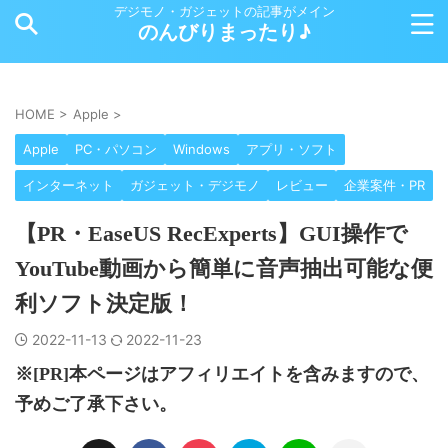
デジモノ・ガジェットの記事がメイン
のんびりまったり♪
HOME
>
Apple
>
Apple
PC・パソコン
Windows
アプリ・ソフト
インターネット
ガジェット・デジモノ
レビュー
企業案件・PR
【PR・EaseUS RecExperts】GUI操作で
YouTube動画から簡単に音声抽出可能な便
利ソフト決定版！
2022-11-13
2022-11-23
※[PR]本ページはアフィリエイトを含みますので、
予めご了承下さい。