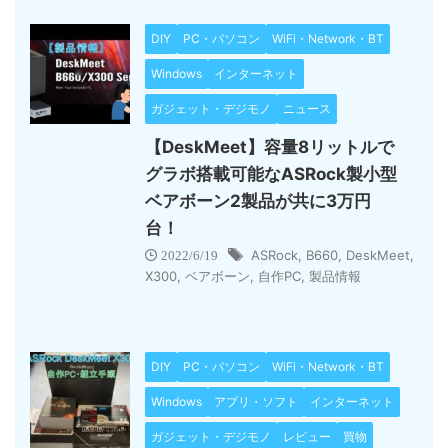
DIY
PC・パソコン
WiFi・Network・BT
Windows
インターネット
ガジェット・デジモノ
ニュース
【DeskMeet】容量8リットルで
グラボ搭載可能なASRock製小型
ベアボーン2製品が共に3万円
台！
ASRock
,
B660
,
DeskMeet
,
2022/6/19
X300
,
ベアボーン
,
自作PC
,
製品情報
DIY
PC・パソコン
WiFi・Network・BT
Windows
アプリ・ソフト
インターネット
ガジェット・デジモノ
レビュー
買物