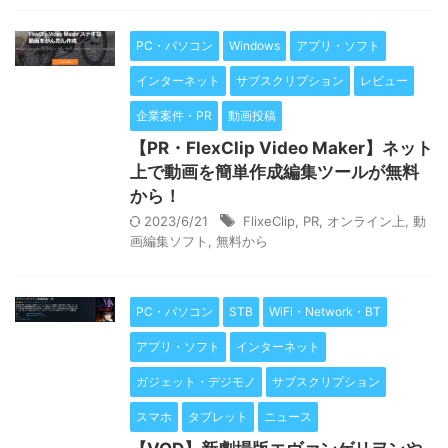
PC・パソコン
Windows
アプリ・ソフト
インターネット
サブスクリプション
レビュー
企業案件・PR
動画投稿
【PR・FlexClip Video Maker】ネット
上で動画を簡単作成編集ツールが無料
から！
2023/6/21
FlixeClip
,
PR
,
オンライン上
,
動
画編集ソフト
,
無料から
PC・パソコン
STB
WiFi・Network・BT
アプリ・ソフト
インターネット
ガジェット・デジモノ
サブスクリプション
スマホ
タブレット
ニュース