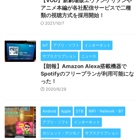
【VOD】新劇場版エヴァンゲリヲンや
アニメ本編が各社配信サービスで二種
類の視聴方式を採用開始！
2021/10/7
IoT
アプリ・ソフト
インターネット
サブスクリプション
ニュース
【朗報】Amazon Alexa搭載機器で
Spotifyのフリープランが利用可能にな
った！
2020/6/29
Android
Apple
STB
WiFi・Network・BT
アプリ・ソフト
インターネット
ガジェット・デジモノ
サブスクリプション