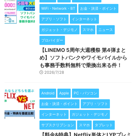
WiFi・Network・BT
お金・決済・ポイント
アプリ・ソフト
インターネット
ガジェット・デジモノ
スマホ
ニュース
プロバイダー
【LINEMO 5周年大週穫祭 第4弾まと
め】ソフトバンクやワイモバイルから
も事務手数料無料で乗換出来る件！
2026/7/28
Android
Apple
PC・パソコン
お金・決済・ポイント
アプリ・ソフト
インターネット
ガジェット・デジモノ
サブスクリプション
スマホ
タブレット
【料金&特典】Netflix単体とLYPプレミ