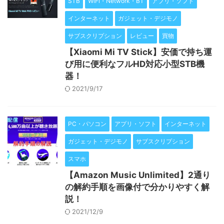
STB
WiFi・Network・BT
アプリ・ソフト
インターネット
ガジェット・デジモノ
サブスクリプション
レビュー
買物
【Xiaomi Mi TV Stick】安価で持ち運
び用に便利なフルHD対応小型STB機
器！
2021/9/17
PC・パソコン
アプリ・ソフト
インターネット
ガジェット・デジモノ
サブスクリプション
スマホ
【Amazon Music Unlimited】2通り
の解約手順を画像付で分かりやすく解
説！
2021/12/9