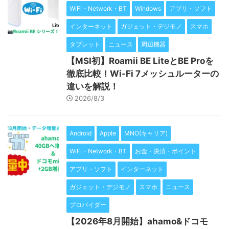
WiFi・Network・BT
Windows
アプリ・ソフト
インターネット
ガジェット・デジモノ
スマホ
タブレット
ニュース
周辺機器
【MSI初】Roamii BE LiteとBE Proを
徹底比較！Wi-Fi 7メッシュルーターの
違いを解説！
2026/8/3
Android
Apple
MNO(キャリア)
WiFi・Network・BT
お金・決済・ポイント
アプリ・ソフト
インターネット
ガジェット・デジモノ
スマホ
ニュース
プロバイダー
【2026年8月開始】ahamo&ドコモ