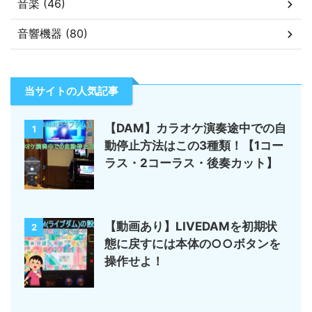
音楽 (46)
音響機器 (80)
当サイトの人気記事
【DAM】カラオケ演奏途中での自
1
動停止方法はこの3種類！【1コー
ラス・2コーラス・後奏カット】
【動画あり】LIVEDAMを初期状
2
態に戻すには本体の○○ボタンを
操作せよ！