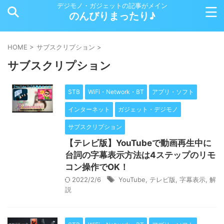
デジモノ・ガジェットの記事がメイン
のんびりまったり♪
HOME
>
サブスクリプション
>
サブスクリプション
STB
WiFi・Network・BT
アプリ・ソフト
インターネット
ガジェット・デジモノ
サブスクリプション
【テレビ版】YouTubeで動画再生中に
台詞の字幕表示方法は4ステップのリモ
コン操作でOK！
2022/2/6
YouTube
,
テレビ版
,
字幕表示
,
解
説