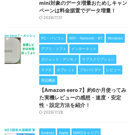
mini対象のデータ増量おためしキャン
ペーンは料金据置でデータ増量！
2026/7/31
PC・パソコン
WiFi・Network・BT
Windows
アプリ・ソフト
インターネット
ガジェット・デジモノ
サブスクリプション
スマホ
タブレット
プロバイダー
レビュー
周辺機器
【Amazon eero 7】約6か月使ってみ
た実機レビューの感想・速度・安定
性・設定方法を紹介！
2026/7/28
Android
Apple
MNO(キャリア)