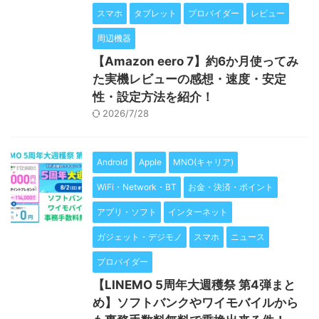
スマホ
タブレット
プロバイダー
レビュー
周辺機器
【Amazon eero 7】約6か月使ってみ
た実機レビューの感想・速度・安定
性・設定方法を紹介！
2026/7/28
Android
Apple
MNO(キャリア)
WiFi・Network・BT
お金・決済・ポイント
アプリ・ソフト
インターネット
ガジェット・デジモノ
スマホ
ニュース
プロバイダー
【LINEMO 5周年大週穫祭 第4弾まと
め】ソフトバンクやワイモバイルから