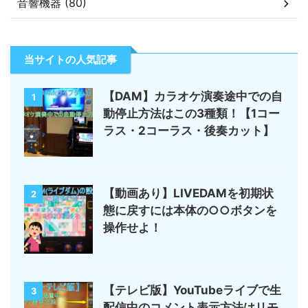
音響機器 (80)
当サイトの人気記事
【DAM】カラオケ演奏途中での自
1
動停止方法はこの3種類！【1コー
ラス・2コーラス・後奏カット】
【動画あり】LIVEDAMを初期状
2
態に戻すには本体の○○ボタンを
操作せよ！
【テレビ版】YouTubeライブで生
3
配信中のコメント表示方法はリモ