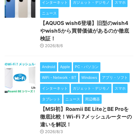
インターネット
ガジェット・デジモノ
スマホ
ニュース
【AQUOS wish6登場】旧型のwish4
やwish5から買替価値があるのか徹底
検証！
2026/8/6
Android
Apple
PC・パソコン
WiFi・Network・BT
Windows
アプリ・ソフト
インターネット
ガジェット・デジモノ
スマホ
タブレット
ニュース
周辺機器
【MSI初】Roamii BE LiteとBE Proを
徹底比較！Wi-Fi 7メッシュルーターの
違いを解説！
2026/8/3