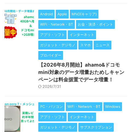
Android
Apple
MNO(キャリア)
WiFi・Network・BT
お金・決済・ポイント
アプリ・ソフト
インターネット
ガジェット・デジモノ
スマホ
ニュース
プロバイダー
【2026年8月開始】ahamo&ドコモ
mini対象のデータ増量おためしキャン
ペーンは料金据置でデータ増量！
2026/7/31
PC・パソコン
WiFi・Network・BT
Windows
アプリ・ソフト
インターネット
ガジェット・デジモノ
サブスクリプション