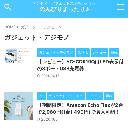
デジモノ・ガジェットの記事がメイン
のんびりまったり♪
HOME
>
ガジェット・デジモノ
>
ガジェット・デジモノ
ガジェット・デジモノ
スマホ
レビュー
買物
【レビュー】YC-CDA19QはLED表示付
の8ポートUSB充電器
2020/6/13
IoT
ガジェット・デジモノ
ニュース
買物
【期間限定】Amazon Echo Flexが2台
で2,980円(1台1,490円)で購入可能！
2020/6/3