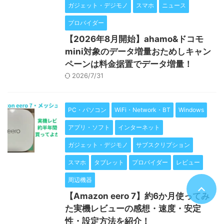
ガジェット・デジモノ
スマホ
ニュース
プロバイダー
【2026年8月開始】ahamo&ドコモ
mini対象のデータ増量おためしキャン
ペーンは料金据置でデータ増量！
2026/7/31
PC・パソコン
WiFi・Network・BT
Windows
アプリ・ソフト
インターネット
ガジェット・デジモノ
サブスクリプション
スマホ
タブレット
プロバイダー
レビュー
周辺機器
【Amazon eero 7】約6か月使ってみ
た実機レビューの感想・速度・安定
性・設定方法を紹介！