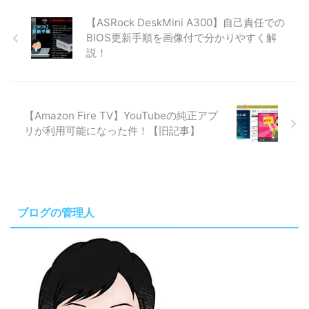
【ASRock DeskMini A300】自己責任での
BIOS更新手順を画像付で分かりやすく解
説！
【Amazon Fire TV】YouTubeの純正アプ
リが利用可能になった件！【旧記事】
ブログの管理人