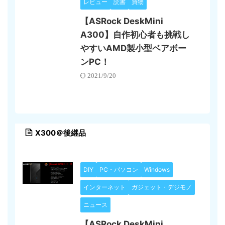
レビュー
読書
買物
【ASRock DeskMini
A300】自作初心者も挑戦し
やすいAMD製小型ベアボー
ンPC！
2021/9/20
X300＠後継品
DIY
PC・パソコン
Windows
インターネット
ガジェット・デジモノ
ニュース
【ASRock DeskMini