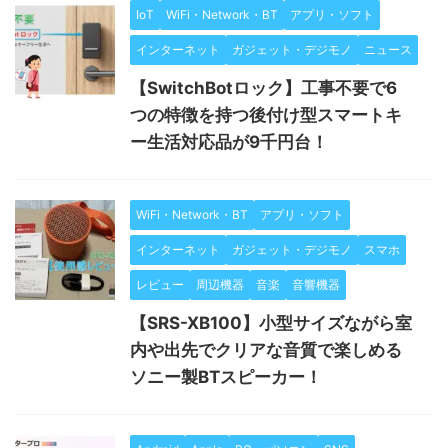
IoT
WiFi・Network・BT
アプリ・ソフト
インターネット
ガジェット・デジモノ
ニュース
【SwitchBotロック】工事不要で6
つの特徴を持つ後付け型スマートキ
ー生活対応品が9千円台！
WiFi・Network・BT
アプリ・ソフト
インターネット
ガジェット・デジモノ
スマホ
レビュー
周辺機器
音楽
音響機器
【SRS-XB100】小型サイズながら室
内や出先でクリアな音質で楽しめる
ソニー製BTスピーカー！