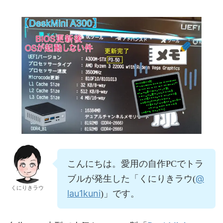
こんにちは。愛用の自作PCでトラ
@
ブルが発生した「くにりきラウ(
くにりきラウ
lau1kuni
)」です。