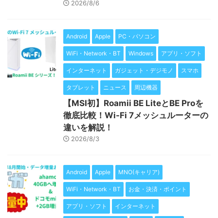
2026/8/6
Android
Apple
PC・パソコン
WiFi・Network・BT
Windows
アプリ・ソフト
インターネット
ガジェット・デジモノ
スマホ
タブレット
ニュース
周辺機器
【MSI初】Roamii BE LiteとBE Proを
徹底比較！Wi-Fi 7メッシュルーターの
違いを解説！
2026/8/3
Android
Apple
MNO(キャリア)
WiFi・Network・BT
お金・決済・ポイント
アプリ・ソフト
インターネット