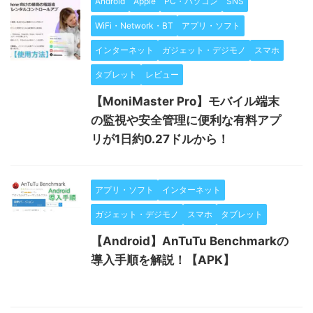
Android
Apple
PC・パソコン
SNS
WiFi・Network・BT
アプリ・ソフト
インターネット
ガジェット・デジモノ
スマホ
タブレット
レビュー
【MoniMaster Pro】モバイル端末
の監視や安全管理に便利な有料アプ
リが1日約0.27ドルから！
アプリ・ソフト
インターネット
ガジェット・デジモノ
スマホ
タブレット
【Android】AnTuTu Benchmarkの
導入手順を解説！【APK】