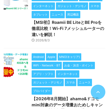
インターネット
ガジェット・デジモノ
スマホ
タブレット
ニュース
周辺機器
【MSI初】Roamii BE LiteとBE Proを
徹底比較！Wi-Fi 7メッシュルーターの
違いを解説！
2026/8/3
Android
Apple
MNO(キャリア)
WiFi・Network・BT
お金・決済・ポイント
アプリ・ソフト
インターネット
ガジェット・デジモノ
スマホ
ニュース
プロバイダー
【2026年8月開始】ahamo&ドコモ
mini対象のデータ増量おためしキャン