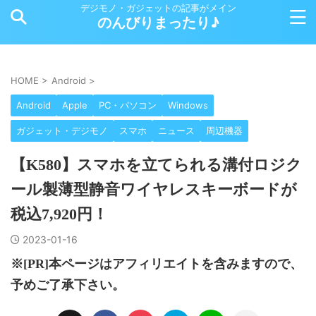
デジモノ・ガジェットの記事がメイン
のんびりまったり♪
HOME
>
Android
>
Android
Apple
PC・パソコン
Windows
ガジェット・デジモノ
スマホ
ニュース
周辺機器
【K580】スマホを立てられる溝付ロジク
ール製薄型静音ワイヤレスキーボードが
税込7,920円！
2023-01-16
※[PR]本ページはアフィリエイトを含みますので、
予めご了承下さい。