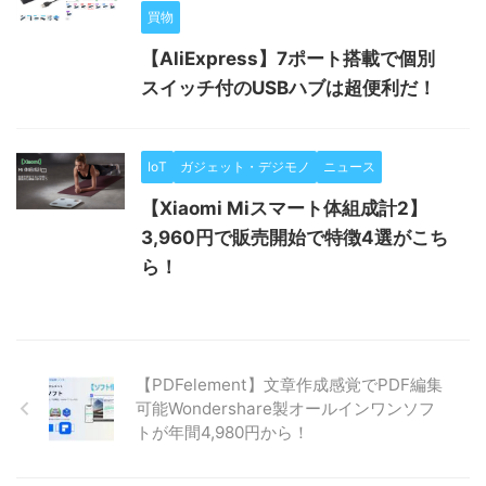
買物
【AliExpress】7ポート搭載で個別
スイッチ付のUSBハブは超便利だ！
IoT
ガジェット・デジモノ
ニュース
【Xiaomi Miスマート体組成計2】
3,960円で販売開始で特徴4選がこち
ら！
【PDFelement】文章作成感覚でPDF編集
可能Wondershare製オールインワンソフ
トが年間4,980円から！