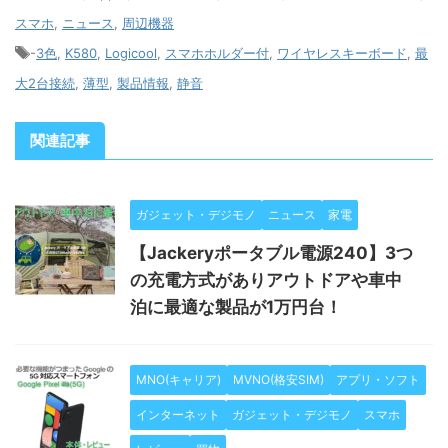
スマホ
,
ニュース
,
周辺機器
-
3色
,
K580
,
Logicool
,
スマホホルダー付
,
ワイヤレスキーボード
,
最
大2台接続
,
薄型
,
製品情報
,
静音
関連記事
ガジェット・デジモノ
ニュース
家電
【Jackeryポータブル電源240】3つ
の充電方式がありアウトドアや車中
泊に最適な製品が1万円台！
MNO(キャリア)
MVNO(格安SIM)
アプリ・ソフト
インターネット
ガジェット・デジモノ
スマホ