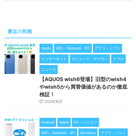
最近の投稿
Apple
WiFi・Network・BT
アプリ・ソフト
インターネット
ガジェット・デジモノ
スマホ
ニュース
【AQUOS wish6登場】旧型のwish4
やwish5から買替価値があるのか徹底
検証！
2026/8/6
Android
Apple
PC・パソコン
WiFi・Network・BT
Windows
アプリ・ソフト