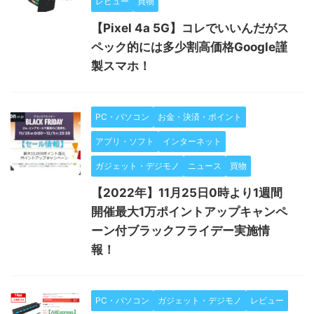
レビュー
買物
【Pixel 4a 5G】コレでいいんだがス
ペック的には多少割高価格Google謹
製スマホ！
PC・パソコン
お金・決済・ポイント
アプリ・ソフト
インターネット
ガジェット・デジモノ
ニュース
買物
【2022年】11月25日0時より1週間
開催最大1万ポイントアップキャンペ
ーン付ブラックフライデー実施情
報！
PC・パソコン
ガジェット・デジモノ
レビュー