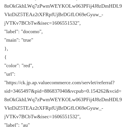
8nOkGkhLWq7zPwmWEYKOLw063PFij4J8zDmHDL9
VktDiZ5TEAz2tXFRpfUjBrDGfLO69eGyuw_-
jVTKv7BCbTw&isec=1606551532",
"label": "docomo",
"main": "true"
},
{
"color": "red",
"url":
"https://ck.jp.ap.valuecommerce.com/servlet/referral?
sid=3465497&pid=886837040&vcpub=0.154262&vcid=
8nOkGkhLWq7zPwmWEYKOLw063PFij4J8zDmHDL9
VktDiZ5TEAz2tXFRpfUjBrDGfLO69eGyuw_-
jVTKv7BCbTw&isec=1606551532",
"label": "au"