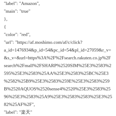
"label": "Amazon",
"main": "true"
},
{
"color": "red",
"url": "https://af.moshimo.com/af/c/click?
a_id=1476934&p_id=54&pc_id=54&pl_id=27059&r_v=
&s_v=&url=https%3A%2F%2Fsearch.rakuten.co.jp%2F
search%2Fmall%2FSHARP%2520SIM%25E3%2583%2
595%25E3%2583%25AA%25E3%2583%25BC%25E3
%2582%25B9%25E3%2583%259E%25E3%2583%259
B%2520AQUOS%2520sense4%2520%25E3%2583%25
96%25E3%2583%25A9%25E3%2583%2583%25E3%25
82%25AF%2F",
"label": "楽天"