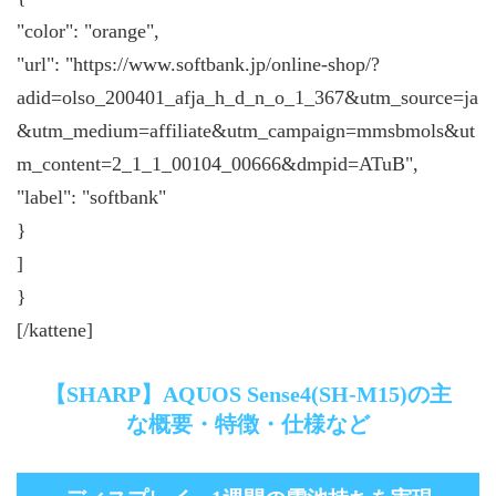
"color": "orange",
"url": "https://www.softbank.jp/online-shop/?
adid=olso_200401_afja_h_d_n_o_1_367&utm_source=ja
&utm_medium=affiliate&utm_campaign=mmsbmols&ut
m_content=2_1_1_00104_00666&dmpid=ATuB",
"label": "softbank"
}
]
}
[/kattene]
【SHARP】AQUOS Sense4(SH-M15)の主
な概要・特徴・仕様など