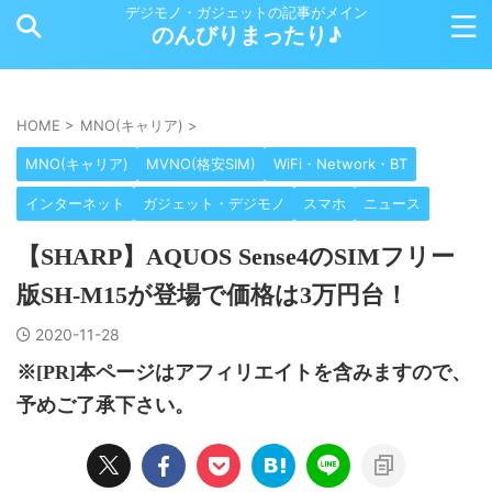
デジモノ・ガジェットの記事がメイン
のんびりまったり♪
HOME
>
MNO(キャリア)
>
MNO(キャリア)
MVNO(格安SIM)
WiFi・Network・BT
インターネット
ガジェット・デジモノ
スマホ
ニュース
【SHARP】AQUOS Sense4のSIMフリー
版SH-M15が登場で価格は3万円台！
2020-11-28
※[PR]本ページはアフィリエイトを含みますので、
予めご了承下さい。