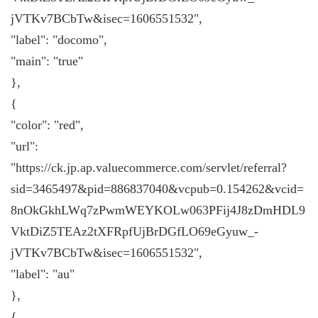
jVTKv7BCbTw&isec=1606551532",
"label": "docomo",
"main": "true"
},
{
"color": "red",
"url":
"https://ck.jp.ap.valuecommerce.com/servlet/referral?
sid=3465497&pid=886837040&vcpub=0.154262&vcid=
8nOkGkhLWq7zPwmWEYKOLw063PFij4J8zDmHDL9
VktDiZ5TEAz2tXFRpfUjBrDGfLO69eGyuw_-
jVTKv7BCbTw&isec=1606551532",
"label": "au"
},
{