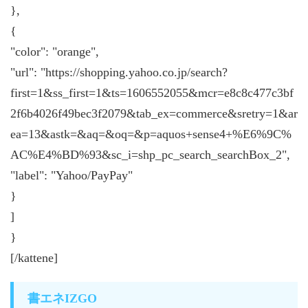
},
{
"color": "orange",
"url": "https://shopping.yahoo.co.jp/search?
first=1&ss_first=1&ts=1606552055&mcr=e8c8c477c3bf
2f6b4026f49bec3f2079&tab_ex=commerce&sretry=1&ar
ea=13&astk=&aq=&oq=&p=aquos+sense4+%E6%9C%
AC%E4%BD%93&sc_i=shp_pc_search_searchBox_2",
"label": "Yahoo/PayPay"
}
]
}
[/kattene]
書エネIZGO