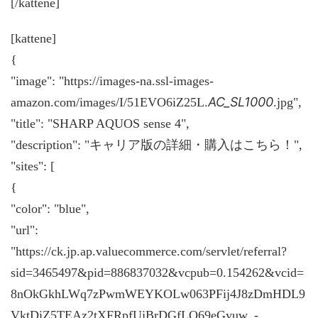
[/kattene]
[kattene]
{
"image": "https://images-na.ssl-images-
AC_SL1000
amazon.com/images/I/51EVO6iZ25L.
.jpg",
"title": "SHARP AQUOS sense 4",
"description": "キャリア版の詳細・購入はこちら！",
"sites": [
{
"color": "blue",
"url":
"https://ck.jp.ap.valuecommerce.com/servlet/referral?
sid=3465497&pid=886837032&vcpub=0.154262&vcid=
8nOkGkhLWq7zPwmWEYKOLw063PFij4J8zDmHDL9
VktDiZ5TEAz2tXFRpfUjBrDGfLO69eGyuw_-