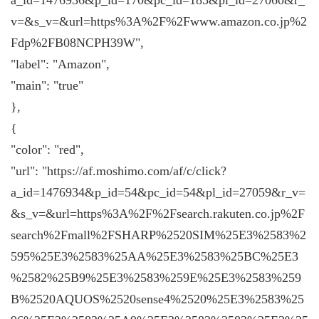
a_id=1476936&p_id=170&pc_id=185&pl_id=27060&r_
v=&s_v=&url=https%3A%2F%2Fwww.amazon.co.jp%2
Fdp%2FB08NCPH39W",
"label": "Amazon",
"main": "true"
},
{
"color": "red",
"url": "https://af.moshimo.com/af/c/click?
a_id=1476934&p_id=54&pc_id=54&pl_id=27059&r_v=
&s_v=&url=https%3A%2F%2Fsearch.rakuten.co.jp%2F
search%2Fmall%2FSHARP%2520SIM%25E3%2583%2
595%25E3%2583%25AA%25E3%2583%25BC%25E3
%2582%25B9%25E3%2583%259E%25E3%2583%259
B%2520AQUOS%2520sense4%2520%25E3%2583%25