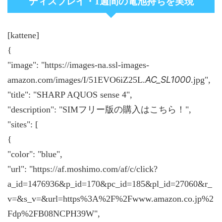
ディスプレイ・1週間の電池持ちを実現
[kattene]
{
"image": "https://images-na.ssl-images-
AC_SL1000
amazon.com/images/I/51EVO6iZ25L.
.jpg",
"title": "SHARP AQUOS sense 4",
"description": "SIMフリー版の購入はこちら！",
"sites": [
{
"color": "blue",
"url": "https://af.moshimo.com/af/c/click?
a_id=1476936&p_id=170&pc_id=185&pl_id=27060&r_
v=&s_v=&url=https%3A%2F%2Fwww.amazon.co.jp%2
Fdp%2FB08NCPH39W",