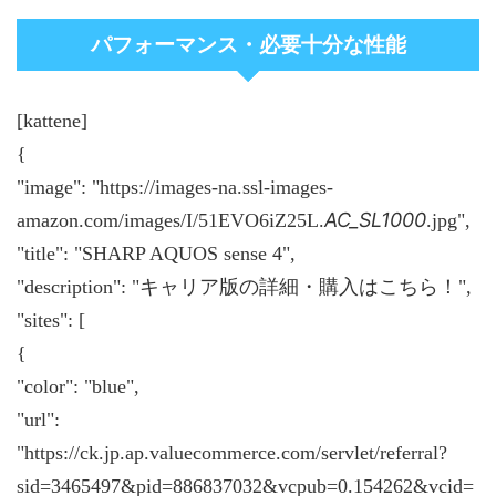
パフォーマンス・必要十分な性能
[kattene]
{
"image": "https://images-na.ssl-images-
AC_SL1000
amazon.com/images/I/51EVO6iZ25L.
.jpg",
"title": "SHARP AQUOS sense 4",
"description": "キャリア版の詳細・購入はこちら！",
"sites": [
{
"color": "blue",
"url":
"https://ck.jp.ap.valuecommerce.com/servlet/referral?
sid=3465497&pid=886837032&vcpub=0.154262&vcid=