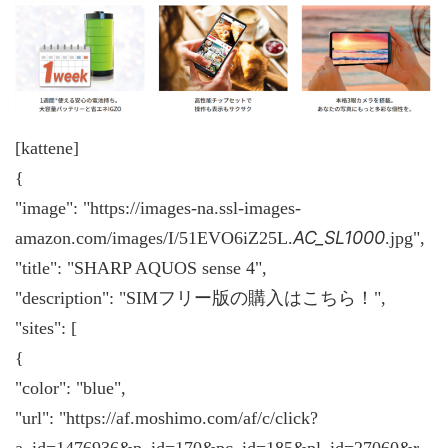
[kattene]
{
"image": "https://images-na.ssl-images-
AC_SL1000
amazon.com/images/I/51EVO6iZ25L.
.jpg",
"title": "SHARP AQUOS sense 4",
"description": "SIMフリー版の購入はこちら！",
"sites": [
{
"color": "blue",
"url": "https://af.moshimo.com/af/c/click?