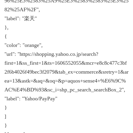
96%25E3%2583%25A9%25E3%2583%2583%25E3%25
82%25AF%2F",
"label": "楽天"
},
{
"color": "orange",
"url": "https://shopping.yahoo.co.jp/search?
first=1&ss_first=1&ts=1606552055&mcr=e8c8c477c3bf
2f6b4026f49bec3f2079&tab_ex=commerce&sretry=1&ar
ea=13&astk=&aq=&oq=&p=aquos+sense4+%E6%9C%
AC%E4%BD%93&sc_i=shp_pc_search_searchBox_2",
"label": "Yahoo/PayPay"
}
]
}