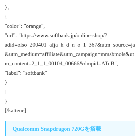
},
{
"color": "orange",
"url": "https://www.softbank.jp/online-shop/?
adid=olso_200401_afja_h_d_n_o_1_367&utm_source=ja
&utm_medium=affiliate&utm_campaign=mmsbmols&ut
m_content=2_1_1_00104_00666&dmpid=ATuB",
"label": "softbank"
}
]
}
[/kattene]
Qualcomm Snapdragon 720Gを搭載