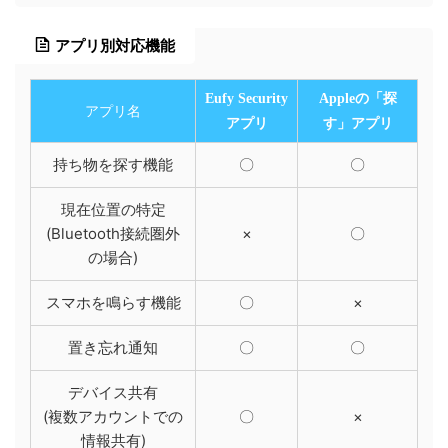
アプリ別対応機能
Eufy Security
Appleの「探
アプリ名
アプリ
す」アプリ
持ち物を探す機能
〇
〇
現在位置の特定
(Bluetooth接続圏外
×
〇
の場合)
スマホを鳴らす機能
〇
×
置き忘れ通知
〇
〇
デバイス共有
(複数アカウントでの
〇
×
情報共有)