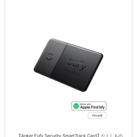
【Anker Eufy Security SmartTrack Card】なくしもの