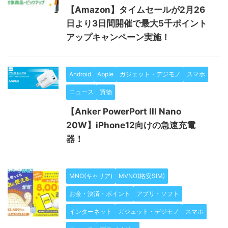
【Amazon】タイムセールが2月26
日より3日間開催で最大5千ポイント
アップキャンペーン実施！
Android
Apple
ガジェット・デジモノ
スマホ
ニュース
買物
【Anker PowerPort III Nano
20W】iPhone12向けの急速充電
器！
MNO(キャリア)
MVNO(格安SIM)
お金・決済・ポイント
アプリ・ソフト
インターネット
ガジェット・デジモノ
スマホ