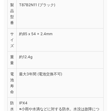
製
T87B2N11 (ブラック)
品
型
番
サ
約85 x 54 x 2.4mm
イ
ズ
重
約12.4g
量
電
最大3年間 (電池交換不可)
池
寿
命
防
IPX4
水
※小雨や水滴などに対する防水。水没は故障につ