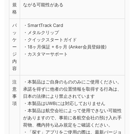
規
ながる可能性がある
格
パ
・SmartTrack Card
ッ
・メタルクリップ
ケ
・クイックスタートガイド
ー
・18ヶ月保証 + 6ヶ月 (Anker会員登録後)
ジ
・カスタマーサポート
内
容
注
・本製品はご自身のもののみにご使用ください。
意
承諾を得ずに他者の位置情報を取得する行為は、
事
日本の法律により禁止されています
項
・本製品はUWBには対応しておりません
・本製品は航空会社によって使用できない可能性
がありますので、事前に各航空会社の預け入れ手
荷物、機内持ち込み規定をご確認ください。
・「探す」アプリをご使用の際は、最新バージョ