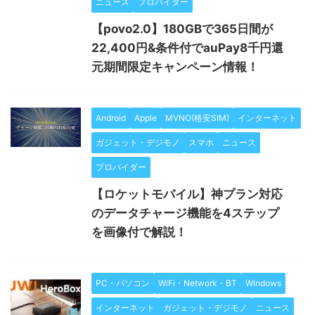
ニュース
プロバイダー
【povo2.0】180GBで365日間が
22,400円&条件付でauPay8千円還
元期間限定キャンペーン情報！
Android
Apple
MVNO(格安SIM)
インターネット
ガジェット・デジモノ
スマホ
ニュース
プロバイダー
【ロケットモバイル】神プラン対応
のデータチャージ機能を4ステップ
を画像付で解説！
PC・パソコン
WiFi・Network・BT
Windows
インターネット
ガジェット・デジモノ
ニュース