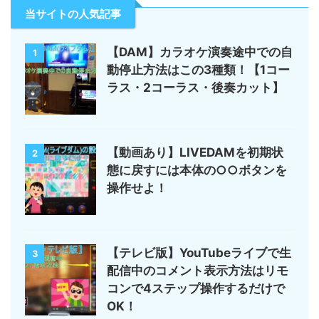
当サイトの人気記事
【DAM】カラオケ演奏途中での自
1
動停止方法はこの3種類！【1コー
ラス・2コーラス・後奏カット】
【動画あり】LIVEDAMを初期状
2
態に戻すには本体の○○ボタンを
操作せよ！
【テレビ版】YouTubeライブで生
3
配信中のコメント表示方法はリモ
コンで4ステップ操作するだけで
OK！