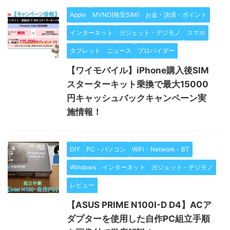
Apple
MVNO(格安SIM)
お金・決済・ポイント
インターネット
ガジェット・デジモノ
スマホ
タブレット
ニュース
プロバイダー
【ワイモバイル】iPhone購入後SIM
スターターキット乗換で最大15000
円キャッシュバックキャンペーン実
施情報！
DIY
PC・パソコン
WiFi・Network・BT
Windows
インターネット
ガジェット・デジモノ
レビュー
【ASUS PRIME N100I-D D4】ACア
ダプターを使用した自作PC組立手順