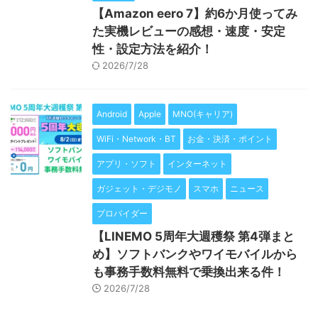
【Amazon eero 7】約6か月使ってみ
た実機レビューの感想・速度・安定
性・設定方法を紹介！
2026/7/28
Android
Apple
MNO(キャリア)
WiFi・Network・BT
お金・決済・ポイント
アプリ・ソフト
インターネット
ガジェット・デジモノ
スマホ
ニュース
プロバイダー
【LINEMO 5周年大週穫祭 第4弾まと
め】ソフトバンクやワイモバイルから
も事務手数料無料で乗換出来る件！
2026/7/28