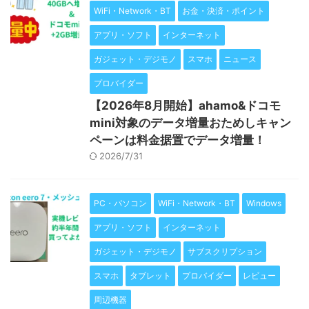
WiFi・Network・BT
お金・決済・ポイント
アプリ・ソフト
インターネット
ガジェット・デジモノ
スマホ
ニュース
プロバイダー
【2026年8月開始】ahamo&ドコモ
mini対象のデータ増量おためしキャン
ペーンは料金据置でデータ増量！
2026/7/31
PC・パソコン
WiFi・Network・BT
Windows
アプリ・ソフト
インターネット
ガジェット・デジモノ
サブスクリプション
スマホ
タブレット
プロバイダー
レビュー
周辺機器