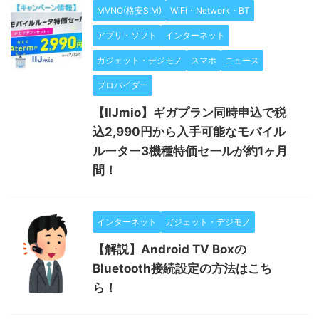
MVNO(格安SIM)
WiFi・Network・BT
アプリ・ソフト
インターネット
ガジェット・デジモノ
スマホ
ニュース
プロバイダー
【IIJmio】ギガプラン同時申込で税
込2,990円から入手可能なモバイル
ルーター3機種特価セールが約1ヶ月
間！
インターネット
ガジェット・デジモノ
【解説】Android TV Boxの
Bluetooth接続設定の方法はこち
ら！