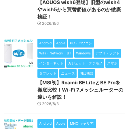
【AQUOS wish6登場】旧型のwish4
やwish5から買替価値があるのか徹底
検証！
2026/8/6
Android
Apple
PC・パソコン
WiFi・Network・BT
Windows
アプリ・ソフト
インターネット
ガジェット・デジモノ
スマホ
タブレット
ニュース
周辺機器
【MSI初】Roamii BE LiteとBE Proを
徹底比較！Wi-Fi 7メッシュルーターの
違いを解説！
2026/8/3
Android
Apple
MNO(キャリア)