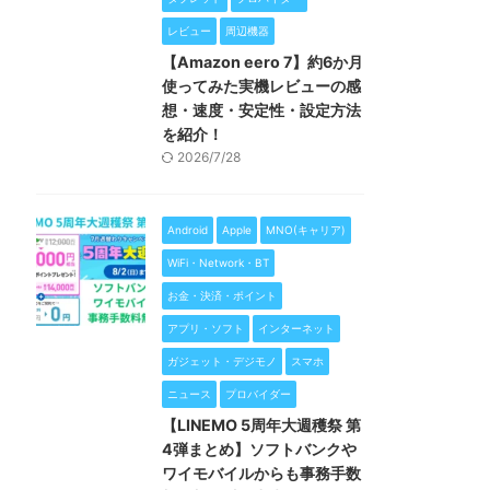
レビュー
周辺機器
【Amazon eero 7】約6か月
使ってみた実機レビューの感
想・速度・安定性・設定方法
を紹介！
2026/7/28
Android
Apple
MNO(キャリア)
WiFi・Network・BT
お金・決済・ポイント
アプリ・ソフト
インターネット
ガジェット・デジモノ
スマホ
ニュース
プロバイダー
【LINEMO 5周年大週穫祭 第
4弾まとめ】ソフトバンクや
ワイモバイルからも事務手数