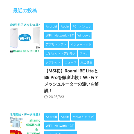
最近の投稿
Android
Apple
PC・パソコン
WiFi・Network・BT
Windows
アプリ・ソフト
インターネット
ガジェット・デジモノ
スマホ
タブレット
ニュース
周辺機器
【MSI初】Roamii BE Liteと
BE Proを徹底比較！Wi-Fi 7
メッシュルーターの違いを解
説！
2026/8/3
Android
Apple
MNO(キャリア)
WiFi・Network・BT