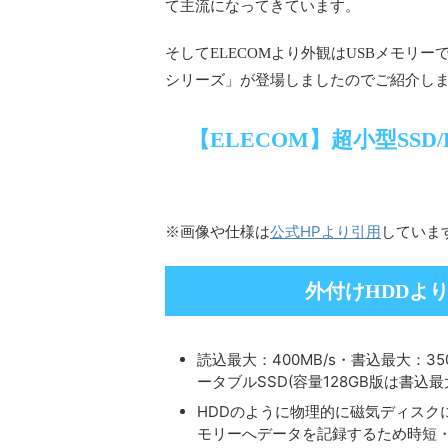
て主流になってきています。
そしてELECOMより外観はUSBメモリー
シリーズ」が登場しましたのでご紹介し
【ELECOM】超小型SSD
公式HPより引用
※画像や仕様は
していま
外付けHDDよ
読込最大：400MB/s・書込最大：35
ータブルSSD(容量128GB版は書込最大
HDDのように物理的に磁気ディスク
モリーへデータを記録するため時短