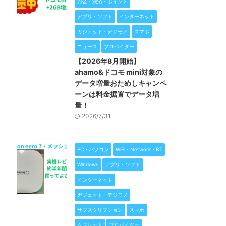
お金・決済・ポイント
アプリ・ソフト
インターネット
ガジェット・デジモノ
スマホ
ニュース
プロバイダー
【2026年8月開始】
ahamo&ドコモ mini対象の
データ増量おためしキャンペ
ーンは料金据置でデータ増
量！
2026/7/31
PC・パソコン
WiFi・Network・BT
Windows
アプリ・ソフト
インターネット
ガジェット・デジモノ
サブスクリプション
スマホ
タブレット
プロバイダー