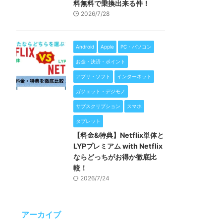
料無料で乗換出来る件！
2026/7/28
Android
Apple
PC・パソコン
お金・決済・ポイント
アプリ・ソフト
インターネット
ガジェット・デジモノ
サブスクリプション
スマホ
タブレット
【料金&特典】Netflix単体と
LYPプレミアム with Netflix
ならどっちがお得か徹底比
較！
2026/7/24
アーカイブ