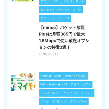
アプリ・ソフト
インターネット
ガジェット・デジモノ
スマホ
タブレット
ニュース
【mineo】パケット放題
Plusは月額385円で最大
1.5Mbpsで使い放題オプシ
ョンの特徴3選！
2021/10/17
Android
Apple
MVNO(格安SIM)
WiFi・Network・BT
アプリ・ソフト
インターネット
ガジェット・デジモノ
スマホ
タブレット
プロバイダー