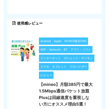
使用感レビュー
Android
Apple
MVNO(格安SIM)
WiFi・Network・BT
アプリ・ソフト
インターネット
ガジェット・デジモノ
スマホ
タブレット
プロバイダー
レビュー
【mineo】月額385円で最大
1.5Mbps通信パケット放題
Plusは回線速度を重視しな
い方にオススメ理由5選！