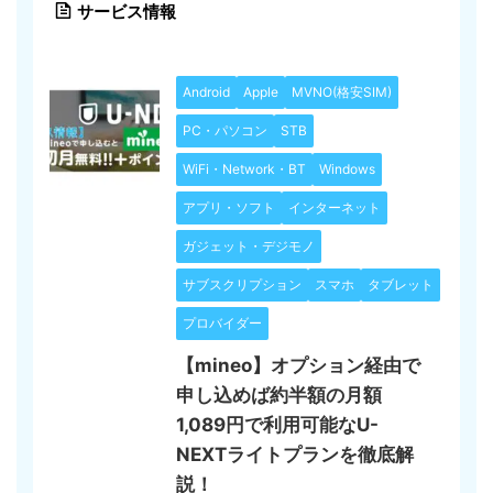
サービス情報
Android
Apple
MVNO(格安SIM)
PC・パソコン
STB
WiFi・Network・BT
Windows
アプリ・ソフト
インターネット
ガジェット・デジモノ
サブスクリプション
スマホ
タブレット
プロバイダー
【mineo】オプション経由で
申し込めば約半額の月額
1,089円で利用可能なU-
NEXTライトプランを徹底解
説！