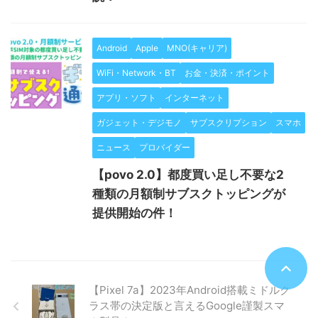
Android
Apple
MNO(キャリア)
WiFi・Network・BT
お金・決済・ポイント
アプリ・ソフト
インターネット
ガジェット・デジモノ
サブスクリプション
スマホ
ニュース
プロバイダー
【povo 2.0】都度買い足し不要な2
種類の月額制サブスクトッピングが
提供開始の件！
【Pixel 7a】2023年Android搭載ミドルク
ラス帯の決定版と言えるGoogle謹製スマ