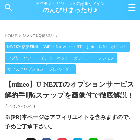
デジモノ・ガジェットの記事がメイン
のんびりまったり♪
HOME
>
MVNO(格安SIM)
>
MVNO(格安SIM)
WiFi・Network・BT
お金・決済・ポイント
アプリ・ソフト
インターネット
ガジェット・デジモノ
サブスクリプション
プロバイダー
【mineo】U-NEXTのオプションサービス
解約手順6ステップを画像付で徹底解説！
2023-05-29
※[PR]本ページはアフィリエイトを含みますので、
予めご了承下さい。