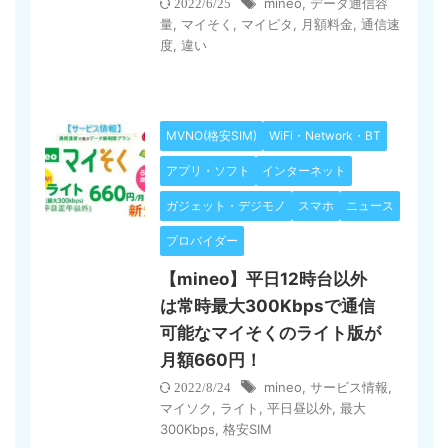
mineo
,
データ通信容
2022/6/25
量
,
マイそく
,
マイピタ
,
月額料金
,
通信速
度
,
違い
MVNO(格安SIM)
WiFi・Network・BT
アプリ・ソフト
インターネット
ガジェット・デジモノ
スマホ
ニュース
プロバイダー
【mineo】平日12時台以外
は常時最大300Kbpsで通信
可能なマイそくのライト版が
月額660円！
mineo
,
サービス情報
,
2022/8/24
マイソク
,
ライト
,
平日昼以外
,
最大
300Kbps
,
格安SIM