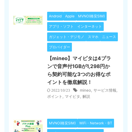
Android
Apple
MVNO(格安SIM)
アプリ・ソフト
インターネット
ガジェット・デジモノ
スマホ
ニュース
プロバイダー
【mineo】マイピタは4プラ
ンで音声付1GBが1,298円か
ら契約可能な3つのお得なポ
イントを徹底解説！
mineo
,
サービス情報
,
2022/10/23
ポイント
,
マイピタ
,
解説
MVNO(格安SIM)
WiFi・Network・BT