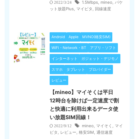
1.5Mbps
,
mineo
,
パケ
2022/3/24
ット放題Plus
,
マイピタ
,
回線速度
Android
Apple
MVNO(格安SIM)
WiFi・Network・BT
アプリ・ソフト
インターネット
ガジェット・デジモノ
スマホ
タブレット
プロバイダー
レビュー
【mineo】マイそくは平日
12時台を除けば一定速度で割
と快適に利用出来るデータ使
い放題SIM回線！
mineo
,
マイそく
,
マイ
2022/9/12
ピタ
,
レビュー
,
格安SIM
,
通信速度