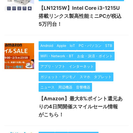
【LN1215W】Intel Core i3-1215U
搭載リンクス製高性能ミニPCが税込
5万円台！
Android
Apple
IoT
PC・パソコン
STB
WiFi・Network・BT
お金・決済・ポイント
アプリ・ソフト
インターネット
ガジェット・デジモノ
スマホ
タブレット
ニュース
周辺機器
音響機器
【Amazon】最大8%ポイント還元あ
りの4日間開催スマイルセール情報
がこちら！