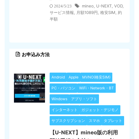
mineo
,
U-NEXT
,
VOD
,
2024/5/23
サービス情報
,
月額1089円
,
格安SIM
,
約
半額
お申込み方法
Android
Apple
MVNO(格安SIM)
PC・パソコン
WiFi・Network・BT
Windows
アプリ・ソフト
インターネット
ガジェット・デジモノ
サブスクリプション
スマホ
タブレット
【U-NEXT】mineo版の利用