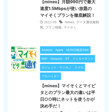
【mineo】月額990円で最大
速度1.5Mbpsが使い放題の
マイそくプランを徹底解説！
mineo
,
データ通信無制
2022/3/8
限
,
プラン情報
,
マイそく
Android
Apple
MVNO(格安SIM)
WiFi・Network・BT
インターネット
ガジェット・デジモノ
スマホ
プロバイダー
【mineo】マイそくとマイピ
タとのプラン最大の違いは平
日○○時にネットを使うかが
決め手だ！