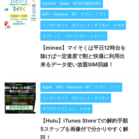
Android
Apple
MVNO(格安SIM)
WiFi・Network・BT
アプリ・ソフト
インターネット
ガジェット・デジモノ
スマホ
タブレット
プロバイダー
レビュー
【mineo】マイそくは平日12時台を
除けば一定速度で割と快適に利用出
来るデータ使い放題SIM回線！
Apple
WiFi・Network・BT
アプリ・ソフト
インターネット
ガジェット・デジモノ
サブスクリプション
スマホ
【Hulu】iTunes Storeでの解約手順
5ステップを画像付で分かりやすく解
説！