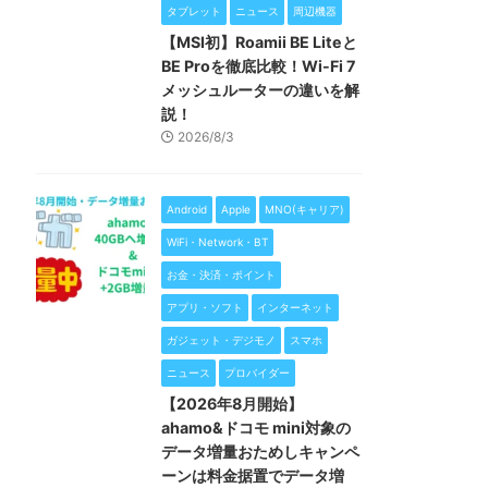
タブレット
ニュース
周辺機器
【MSI初】Roamii BE Liteと
BE Proを徹底比較！Wi-Fi 7
メッシュルーターの違いを解
説！
2026/8/3
Android
Apple
MNO(キャリア)
WiFi・Network・BT
お金・決済・ポイント
アプリ・ソフト
インターネット
ガジェット・デジモノ
スマホ
ニュース
プロバイダー
【2026年8月開始】
ahamo&ドコモ mini対象の
データ増量おためしキャンペ
ーンは料金据置でデータ増