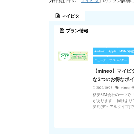
マイピタ
好評提供中の「
」のプラン詳細
マイピタ
プラン情報
Android
Apple
MVNO(格
ニュース
プロバイダー
【mineo】マイピ
な3つのお得なポ
mineo
,
2022/10/23
格安SIM会社の一つで
があります。 同社より
契約(デュアルタイプ)で最 