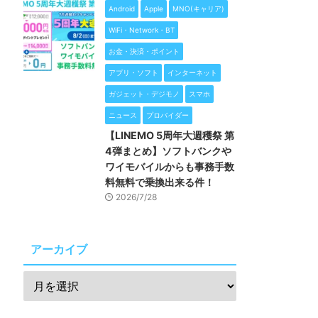
Android
Apple
MNO(キャリア)
WiFi・Network・BT
お金・決済・ポイント
アプリ・ソフト
インターネット
ガジェット・デジモノ
スマホ
ニュース
プロバイダー
【LINEMO 5周年大週穫祭 第
4弾まとめ】ソフトバンクや
ワイモバイルからも事務手数
料無料で乗換出来る件！
2026/7/28
アーカイブ