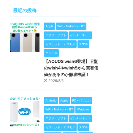
最近の投稿
Apple
WiFi・Network・BT
アプリ・ソフト
インターネット
ガジェット・デジモノ
スマホ
ニュース
【AQUOS wish6登場】旧型
のwish4やwish5から買替価
値があるのか徹底検証！
2026/8/6
Android
Apple
PC・パソコン
WiFi・Network・BT
Windows
アプリ・ソフト
インターネット
ガジェット・デジモノ
スマホ