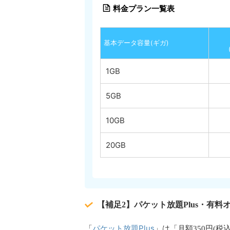
料金プラン一覧表
基本データ容量(ギガ)
1GB
5GB
10GB
20GB
【補足2】パケット放題Plus・有
パケット放題Plus
「
」は「月額350円(税