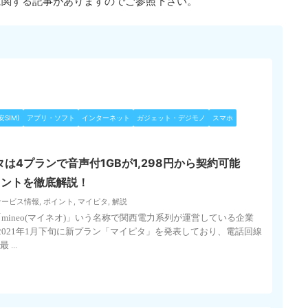
に関する記事がありますのでご参照下さい。
安SIM)
アプリ・ソフト
インターネット
ガジェット・デジモノ
スマホ
タは4プランで音声付1GBが1,298円から契約可能
イントを徹底解説！
サービス情報
,
ポイント
,
マイピタ
,
解説
「mineo(マイネオ)」いう名称で関西電力系列が運営している企業
2021年1月下旬に新プラン「マイピタ」を発表しており、電話回線
...