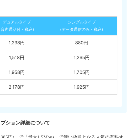
デュアルタイプ
シングルタイプ
(音声通話付・税込)
(データ通信のみ・税込)
1,298円
880円
1,518円
1,265円
1,958円
1,705円
2,178円
1,925円
料オプション詳細について
込385円)」で「最大1.5Mbps」で使い放題となる人気の有料オ