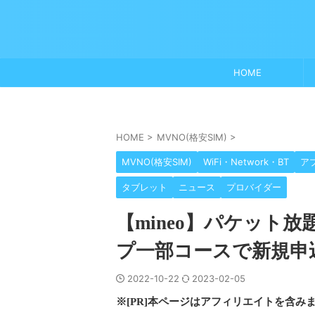
HOME
HOME
>
MVNO(格安SIM)
>
MVNO(格安SIM)
WiFi・Network・BT
ア
タブレット
ニュース
プロバイダー
【mineo】パケット放
プ一部コースで新規申
2022-10-22
2023-02-05
※[PR]本ページはアフィリエイトを含み