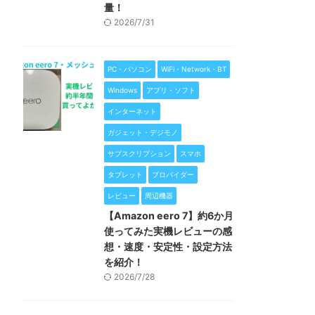
量！
2026/7/31
PC・パソコン
WiFi・Network・BT
Windows
アプリ・ソフト
インターネット
ガジェット・デジモノ
サブスクリプション
スマホ
タブレット
プロバイダー
レビュー
周辺機器
【Amazon eero 7】約6か月
使ってみた実機レビューの感
想・速度・安定性・設定方法
を紹介！
2026/7/28