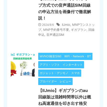
プ方式での音声通話SIM回線
の申込方法を画像付で徹底解
説！
IIJmio
,
MNPワンストッ
2024/8/6
プ
,
MNP予約番号不要
,
ギガプラン
,
回線
申込
,
音声通話SIM
MVNO(格安SIM)
WiFi・Network・BT
アプリ・ソフト
インターネット
ガジェット・デジモノ
スマホ
プロバイダー
レビュー
【IIJmio】ギガプランのau
回線版は混雑時間帯以外は概
ね高速通信を叩き出す格安