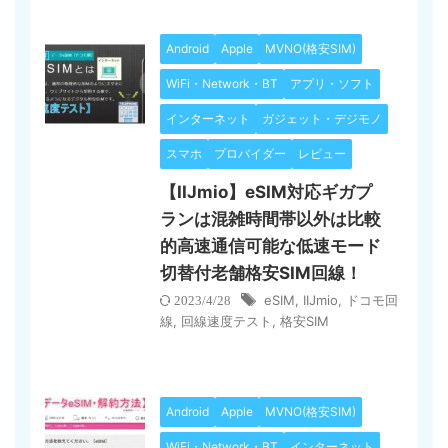
Android
Apple
MVNO(格安SIM)
WiFi・Network・BT
アプリ・ソフト
インターネット
ガジェット・デジモノ
スマホ
プロバイダー
レビュー
【IIJmio】eSIM対応ギガプ
ランは混雑時間帯以外は比較
的高速通信可能な低速モード
切替付老舗格安SIM回線！
eSIM
,
IIJmio
,
ドコモ回
2023/4/28
線
,
回線速度テスト
,
格安SIM
Android
Apple
MVNO(格安SIM)
WiFi・Network・BT
インターネット