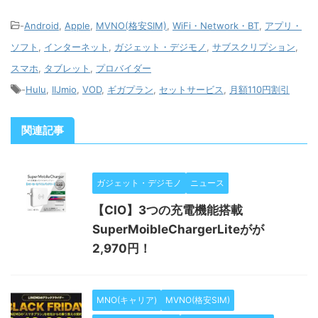
-
Android
,
Apple
,
MVNO(格安SIM)
,
WiFi・Network・BT
,
アプリ・
ソフト
,
インターネット
,
ガジェット・デジモノ
,
サブスクリプション
,
スマホ
,
タブレット
,
プロバイダー
-
Hulu
,
IIJmio
,
VOD
,
ギガプラン
,
セットサービス
,
月額110円割引
関連記事
ガジェット・デジモノ
ニュース
【CIO】3つの充電機能搭載
SuperMoibleChargerLiteがが
2,970円！
MNO(キャリア)
MVNO(格安SIM)