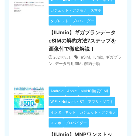
ガジェット・デジモノ
スマホ
タブレット
プロバイダー
【IIJmio】ギガプランデータ
eSIMの解約方法7ステップを
画像付で徹底解説！
eSIM
,
IIJmio
,
ギガプラ
2024/7/31
ン
,
データ専用SIM
,
解約手順
Android
Apple
MVNO(格安SIM)
WiFi・Network・BT
アプリ・ソフト
インターネット
ガジェット・デジモノ
スマホ
プロバイダー
【IIJmio】MNPワンストッ