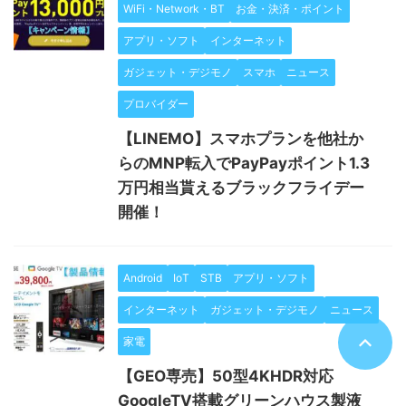
WiFi・Network・BT
お金・決済・ポイント
アプリ・ソフト
インターネット
ガジェット・デジモノ
スマホ
ニュース
プロバイダー
【LINEMO】スマホプランを他社か
らのMNP転入でPayPayポイント1.3
万円相当貰えるブラックフライデー
開催！
Android
IoT
STB
アプリ・ソフト
インターネット
ガジェット・デジモノ
ニュース
家電
【GEO専売】50型4KHDR対応
GoogleTV搭載グリーンハウス製液