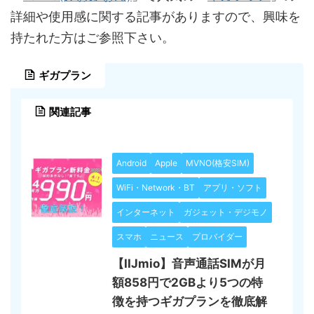
詳細や使用感に関する記事がありますので、興味を
持たれた方はご参照下さい。
ギガプラン
関連記事
Android
Apple
MVNO(格安SIM)
WiFi・Network・BT
アプリ・ソフト
インターネット
ガジェット・デジモノ
スマホ
ニュース
プロバイダー
【IIJmio】音声通話SIMが月
額858円で2GBより5つの特
徴を持つギガプランを徹底解