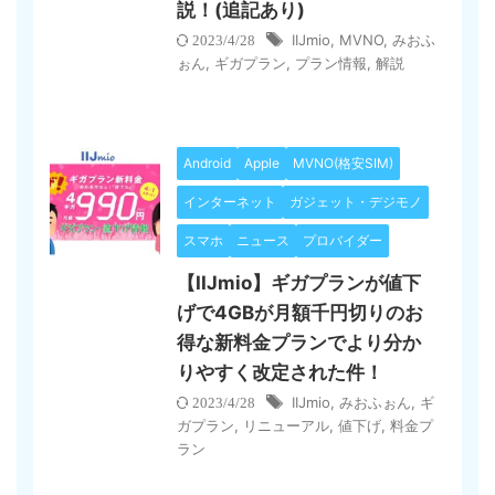
説！(追記あり)
IIJmio
,
MVNO
,
みおふ
2023/4/28
ぉん
,
ギガプラン
,
プラン情報
,
解説
Android
Apple
MVNO(格安SIM)
インターネット
ガジェット・デジモノ
スマホ
ニュース
プロバイダー
【IIJmio】ギガプランが値下
げで4GBが月額千円切りのお
得な新料金プランでより分か
りやすく改定された件！
IIJmio
,
みおふぉん
,
ギ
2023/4/28
ガプラン
,
リニューアル
,
値下げ
,
料金プ
ラン