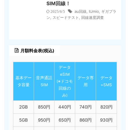
SIM回線！
au回線
,
IIJmio
,
ギガプラ
2025/6/5
ン
,
スピードテスト
,
回線速度調査
月額料金表(税込)
データ
eSIM
基本デー
音声通話
データ専
データ
(※ドコモ
タ容量
SIM
用
+SMS
回線の
み)
2GB
850円
440円
740円
820円
5GB
950円
650円
860円
930円