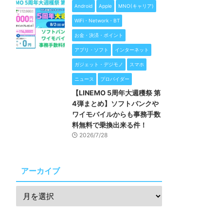
Android
Apple
MNO(キャリア)
WiFi・Network・BT
お金・決済・ポイント
アプリ・ソフト
インターネット
ガジェット・デジモノ
スマホ
ニュース
プロバイダー
【LINEMO 5周年大週穫祭 第
4弾まとめ】ソフトバンクや
ワイモバイルからも事務手数
料無料で乗換出来る件！
2026/7/28
アーカイブ