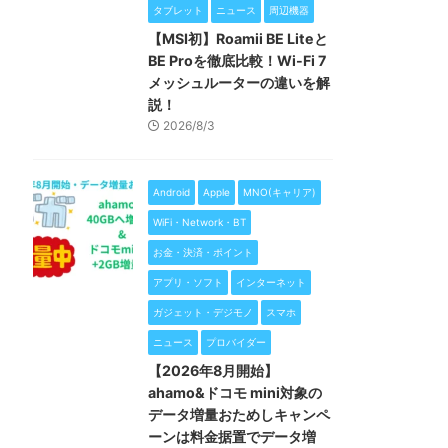
タブレット
ニュース
周辺機器
【MSI初】Roamii BE Liteと
BE Proを徹底比較！Wi-Fi 7
メッシュルーターの違いを解
説！
2026/8/3
Android
Apple
MNO(キャリア)
WiFi・Network・BT
お金・決済・ポイント
アプリ・ソフト
インターネット
ガジェット・デジモノ
スマホ
ニュース
プロバイダー
【2026年8月開始】
ahamo&ドコモ mini対象の
データ増量おためしキャンペ
ーンは料金据置でデータ増