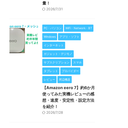
量！
2026/7/31
PC・パソコン
WiFi・Network・BT
Windows
アプリ・ソフト
インターネット
ガジェット・デジモノ
サブスクリプション
スマホ
タブレット
プロバイダー
レビュー
周辺機器
【Amazon eero 7】約6か月
使ってみた実機レビューの感
想・速度・安定性・設定方法
を紹介！
2026/7/28