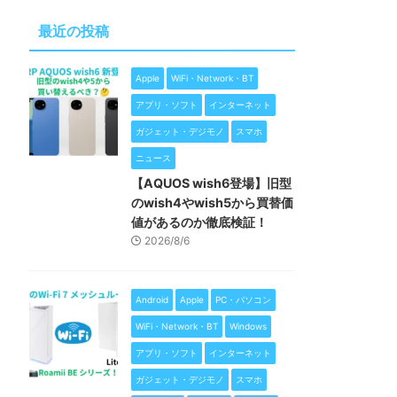
最近の投稿
Apple
WiFi・Network・BT
アプリ・ソフト
インターネット
ガジェット・デジモノ
スマホ
ニュース
【AQUOS wish6登場】旧型
のwish4やwish5から買替価
値があるのか徹底検証！
2026/8/6
Android
Apple
PC・パソコン
WiFi・Network・BT
Windows
アプリ・ソフト
インターネット
ガジェット・デジモノ
スマホ