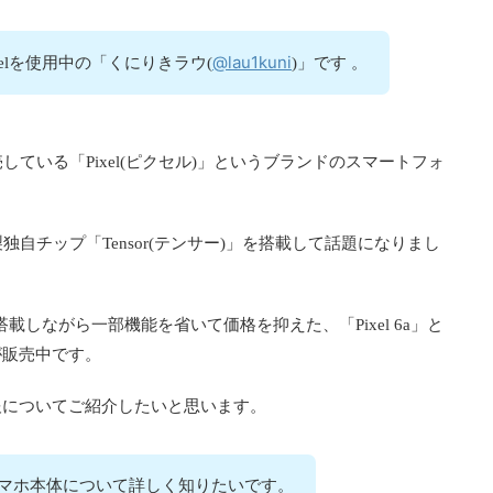
@lau1kuni
ixelを使用中の「くにりきラウ(
)」です 。
売している「Pixel(ピクセル)」というブランドのスマートフォ
o」が同社製独自チップ「Tensor(テンサー)」を搭載して話題になりまし
を搭載しながら一部機能を省いて価格を抑えた、「Pixel 6a」と
が販売中です。
報についてご紹介したいと思います。
6a」のスマホ本体について詳しく知りたいです。