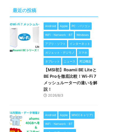
最近の投稿
Android
Apple
PC・パソコン
WiFi・Network・BT
Windows
アプリ・ソフト
インターネット
ガジェット・デジモノ
スマホ
タブレット
ニュース
周辺機器
【MSI初】Roamii BE Liteと
BE Proを徹底比較！Wi-Fi 7
メッシュルーターの違いを解
説！
2026/8/3
Android
Apple
MNO(キャリア)
WiFi・Network・BT