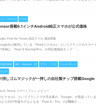
ット・デジモノ
スマホ
e Tensor搭載6.1インチAndroid純正スマホが公式価格
ogle
,
Pixel 6a
,
Tensor
,
純正スマホ
,
製品情報
ogle社が販売している「Pixel(ピクセル)」というブランドのスマート
秋に「Pixel 6 Normal/Pro」が同社製独自チップ「 ...
O(格安SIM)
WiFi・Network・BT
アプリ・ソフト
インターネット
レビュー
しや消しゴムマジックが一押しの自社製チップ搭載Google
el 6
,
Tensor
,
スマートフォン
,
レビュー
ixel(ピクセル)」というブランドで大手企業の「Google」が取扱っている
2021年版モデルとなる「Pixel 6・Pro」の2機種が ...