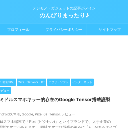
デジモノ・ガジェットの記事がメイン
のんびりまったり♪
プロフィール
プライバシーポリシー
サイトマップ
O(格安SIM)
WiFi・Network・BT
アプリ・ソフト
インターネット
レビュー
2年夏ミドルスマホキラー的存在のGoogle Tensor搭載謹製
ndroidスマホ
,
Google
,
Pixel 6a
,
Tensor
,
レビュー
idスマホ端末で「Pixel(ピクセル)」というブランドで、大手企業の
る謹製スマホがあります。 同社スマホは型番の後ろに「a」があるタイプ