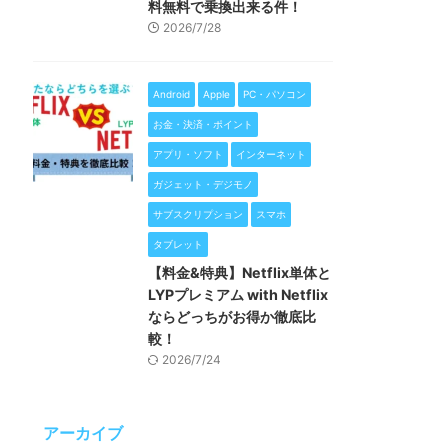
料無料で乗換出来る件！
2026/7/28
Android
Apple
PC・パソコン
お金・決済・ポイント
アプリ・ソフト
インターネット
ガジェット・デジモノ
サブスクリプション
スマホ
タブレット
【料金&特典】Netflix単体と
LYPプレミアム with Netflix
ならどっちがお得か徹底比
較！
2026/7/24
アーカイブ