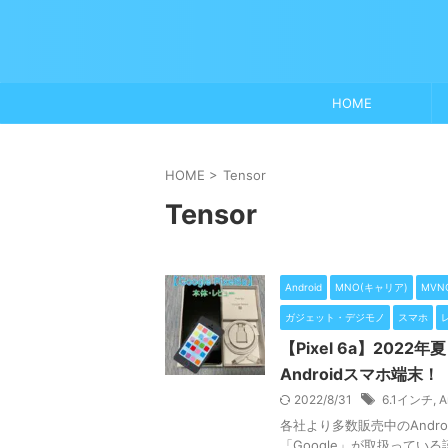
HOME
HOME
>
Tensor
Tensor
Android
MNO(キャリア)
MVN
ガジェット・デジモノ
スマホ
【Pixel 6a】202
Androidスマホ端末！
2022/8/31
6.1インチ
,
A
各社より多数販売中のAndro
「Google」が取扱ってい