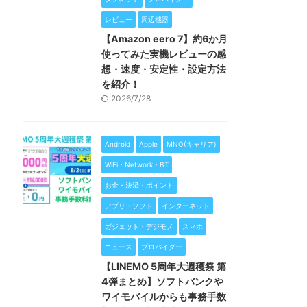
レビュー
周辺機器
【Amazon eero 7】約6か月
使ってみた実機レビューの感
想・速度・安定性・設定方法
を紹介！
2026/7/28
Android
Apple
MNO(キャリア)
WiFi・Network・BT
お金・決済・ポイント
アプリ・ソフト
インターネット
ガジェット・デジモノ
スマホ
ニュース
プロバイダー
【LINEMO 5周年大週穫祭 第
4弾まとめ】ソフトバンクや
ワイモバイルからも事務手数