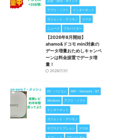
お金・決済・ポイント
アプリ・ソフト
インターネット
ガジェット・デジモノ
スマホ
ニュース
プロバイダー
【2026年8月開始】
ahamo&ドコモ mini対象の
データ増量おためしキャンペ
ーンは料金据置でデータ増
量！
2026/7/31
PC・パソコン
WiFi・Network・BT
Windows
アプリ・ソフト
インターネット
ガジェット・デジモノ
サブスクリプション
スマホ
タブレット
プロバイダー