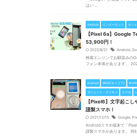
はい ...
Android
インターネット
ガジェ
【Pixel 6a】Googl
53,900円！
2022/8/31
Android
,
Go
検索エンジンでお馴染みのGo
フォン本体があります。 2021年
Android
MNO(キャリア)
MVN
ガジェット・デジモノ
スマホ
【Pixel6】文字起こ
謹製スマホ！
2021/12/15
Google
,
Pix
Androidスマホ端末で「P
謹製スマホがあります。 同社より