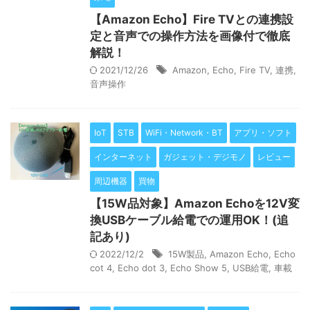
【Amazon Echo】Fire TVとの連携設
定と音声での操作方法を画像付で徹底
解説！
2021/12/26
Amazon
,
Echo
,
Fire TV
,
連携
,
音声操作
IoT
STB
WiFi・Network・BT
アプリ・ソフト
インターネット
ガジェット・デジモノ
レビュー
周辺機器
買物
【15W品対象】Amazon Echoを12V変
換USBケーブル給電での運用OK！(追
記あり)
2022/12/2
15W製品
,
Amazon Echo
,
Echo
cot 4
,
Echo dot 3
,
Echo Show 5
,
USB給電
,
車載