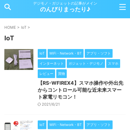
デジモノ・ガジェットの記事がメイン
のんびりまったり♪
HOME
>
IoT
>
IoT
IoT
WiFi・Network・BT
アプリ・ソフト
インターネット
ガジェット・デジモノ
スマホ
レビュー
買物
【RS-WFIREX4】スマホ操作や外出先
からコントロール可能な近未来スマー
ト家電リモコン！
2021/6/21
IoT
WiFi・Network・BT
アプリ・ソフト