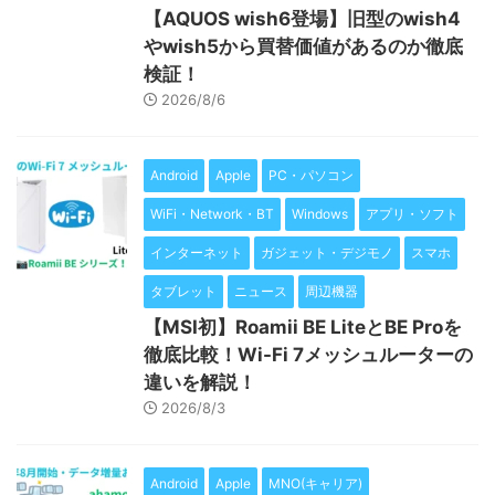
【AQUOS wish6登場】旧型のwish4
やwish5から買替価値があるのか徹底
検証！
2026/8/6
Android
Apple
PC・パソコン
WiFi・Network・BT
Windows
アプリ・ソフト
インターネット
ガジェット・デジモノ
スマホ
タブレット
ニュース
周辺機器
【MSI初】Roamii BE LiteとBE Proを
徹底比較！Wi-Fi 7メッシュルーターの
違いを解説！
2026/8/3
Android
Apple
MNO(キャリア)