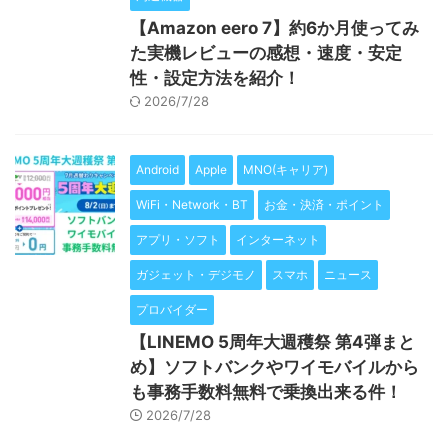
【Amazon eero 7】約6か月使ってみ
た実機レビューの感想・速度・安定
性・設定方法を紹介！
2026/7/28
Android
Apple
MNO(キャリア)
WiFi・Network・BT
お金・決済・ポイント
アプリ・ソフト
インターネット
ガジェット・デジモノ
スマホ
ニュース
プロバイダー
【LINEMO 5周年大週穫祭 第4弾まと
め】ソフトバンクやワイモバイルから
も事務手数料無料で乗換出来る件！
2026/7/28