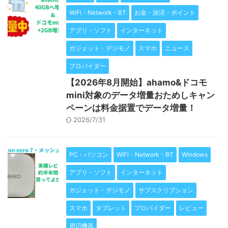
WiFi・Network・BT
お金・決済・ポイント
アプリ・ソフト
インターネット
ガジェット・デジモノ
スマホ
ニュース
プロバイダー
【2026年8月開始】ahamo&ドコモ
mini対象のデータ増量おためしキャン
ペーンは料金据置でデータ増量！
2026/7/31
PC・パソコン
WiFi・Network・BT
Windows
アプリ・ソフト
インターネット
ガジェット・デジモノ
サブスクリプション
スマホ
タブレット
プロバイダー
レビュー
周辺機器