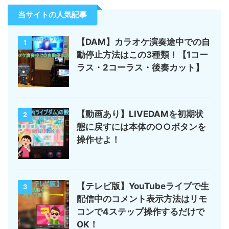
当サイトの人気記事
【DAM】カラオケ演奏途中での自
1
動停止方法はこの3種類！【1コー
ラス・2コーラス・後奏カット】
【動画あり】LIVEDAMを初期状
2
態に戻すには本体の○○ボタンを
操作せよ！
【テレビ版】YouTubeライブで生
3
配信中のコメント表示方法はリモ
コンで4ステップ操作するだけで
OK！