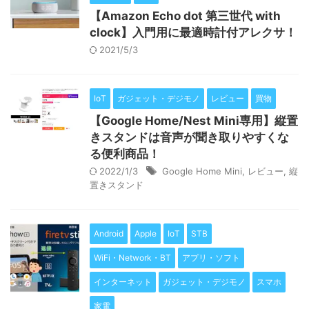
【Amazon Echo dot 第三世代 with
clock】入門用に最適時計付アレクサ！
2021/5/3
IoT
ガジェット・デジモノ
レビュー
買物
【Google Home/Nest Mini専用】縦置
きスタンドは音声が聞き取りやすくな
る便利商品！
2022/1/3
Google Home Mini
,
レビュー
,
縦
置きスタンド
Android
Apple
IoT
STB
WiFi・Network・BT
アプリ・ソフト
インターネット
ガジェット・デジモノ
スマホ
家電