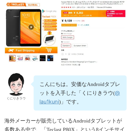
こんにちは。安価なAndroidタブレ
@
ットを入手した「くにりきラウ(
くにりきラウ
lau1kuni
)」です。
海外メーカーが販売しているAndroidタブレットが
多数ある中で、「Teclast P80X」という8インチサイ