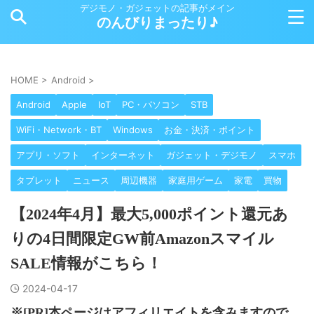
デジモノ・ガジェットの記事がメイン
のんびりまったり♪
HOME
>
Android
>
Android
Apple
IoT
PC・パソコン
STB
WiFi・Network・BT
Windows
お金・決済・ポイント
アプリ・ソフト
インターネット
ガジェット・デジモノ
スマホ
タブレット
ニュース
周辺機器
家庭用ゲーム
家電
買物
【2024年4月】最大5,000ポイント還元あ
りの4日間限定GW前Amazonスマイル
SALE情報がこちら！
2024-04-17
※[PR]本ページはアフィリエイトを含みますので、