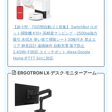
【超小型・70日間自動ゴミ収集】 SwitchBot ロボ
ット掃除機 K10+ 高精度マッピング - 2500pa強力
吸引 水拭き 使い捨て掃除シート30枚付き 禁止エ
リア 静音設計 遠隔操作 自動充電 落下防止
2.4GWi-Fi対応 スイッチボット Alexa Google
Home IFTTT Siriに対応
ERGOTRON LX デスク モニターアーム