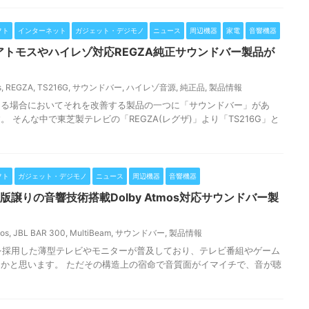
フト
インターネット
ガジェット・デジモノ
ニュース
周辺機器
家電
音響機器
ーアトモスやハイレゾ対応REGZA純正サウンドバー製品が
s
,
REGZA
,
TS216G
,
サウンドバー
,
ハイレゾ音源
,
純正品
,
製品情報
ある場合においてそれを改善する製品の一つに「サウンドバー」があ
 そんな中で東芝製テレビの「REGZA(レグザ)」より「TS216G」と
フト
ガジェット・デジモノ
ニュース
周辺機器
音響機器
上位版譲りの音響技術搭載Dolby Atmos対応サウンドバー製
mos
,
JBL BAR 300
,
MultiBeam
,
サウンドバー
,
製品情報
を採用した薄型テレビやモニターが普及しており、テレビ番組やゲーム
かと思います。 ただその構造上の宿命で音質面がイマイチで、音が聴