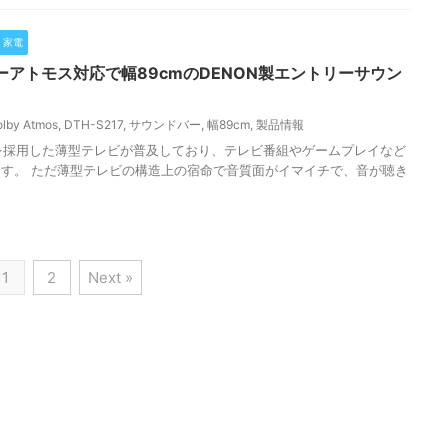
家電
ビーアトモス対応で幅89cmのDENON製エントリーサウン
lby Atmos
,
DTH-S217
,
サウンドバー
,
幅89cm
,
製品情報
を採用した薄型テレビが普及しており、テレビ番組やゲームプレイなど
す。 ただ薄型テレビの構造上の宿命で音質面がイマイチで、音が聴き
1
2
Next »