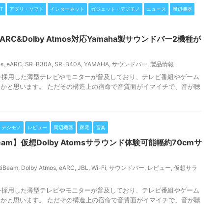
T
アプリ・ソフト
インターネット
ガジェット・デジモノ
ニュース
周辺機器
eARC&Dolby Atmos対応Yamaha製サウンドバー2機種が
os
,
eARC
,
SR-B30A
,
SR-B40A
,
YAMAHA
,
サウンドバー
,
製品情報
を採用した薄型テレビやモニターが普及しており、テレビ番組やゲーム
かと思います。 ただその構造上の宿命で音質面がイマイチで、音が聴
・デジモノ
レビュー
周辺機器
家電
音楽
ltiBeam】仮想Dolby Atomsサラウンド体験可能幅約70cmサ
ltiBeam
,
Dolby Atmos
,
eARC
,
JBL
,
Wi-Fi
,
サウンドバー
,
レビュー
,
仮想サラ
を採用した薄型テレビやモニターが普及しており、テレビ番組やゲーム
かと思います。 ただその構造上の宿命で音質面がイマイチで、音が聴