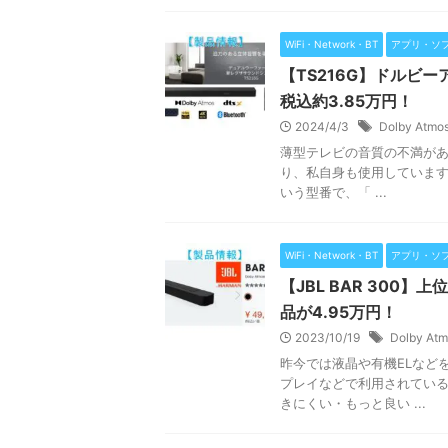
WiFi・Network・BT
アプリ・ソ
【TS216G】ドルビ
税込約3.85万円！
2024/4/3
Dolby Atmo
薄型テレビの音質の不満が
り、私自身も使用しています。
いう型番で、「 ...
WiFi・Network・BT
アプリ・ソ
【JBL BAR 300】
品が4.95万円！
2023/10/19
Dolby At
昨今では液晶や有機ELなど
プレイなどで利用されている
きにくい・もっと良い ...