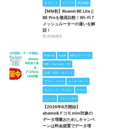
タブレット
ニュース
周辺機器
【MSI初】Roamii BE Liteと
BE Proを徹底比較！Wi-Fi 7
メッシュルーターの違いを解
説！
2026/8/3
Android
Apple
MNO(キャリア)
WiFi・Network・BT
お金・決済・ポイント
アプリ・ソフト
インターネット
ガジェット・デジモノ
スマホ
ニュース
プロバイダー
【2026年8月開始】
ahamo&ドコモ mini対象の
データ増量おためしキャンペ
ーンは料金据置でデータ増