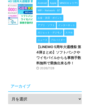
Android
Apple
MNO(キャリア)
WiFi・Network・BT
お金・決済・ポイント
アプリ・ソフト
インターネット
ガジェット・デジモノ
スマホ
ニュース
プロバイダー
【LINEMO 5周年大週穫祭 第
4弾まとめ】ソフトバンクや
ワイモバイルからも事務手数
料無料で乗換出来る件！
2026/7/28
アーカイブ