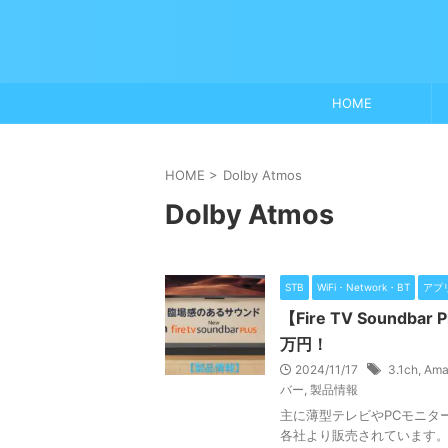
HOME
HOME
>
Dolby Atmos
Dolby Atmos
STB
WiFi・Network・BT
アプ
【Fire TV Soundb
万円！
2024/11/17
3.1ch
,
Ama
バー
,
製品情報
主に薄型テレビやPCモニタ
各社より販売されています。 そんな