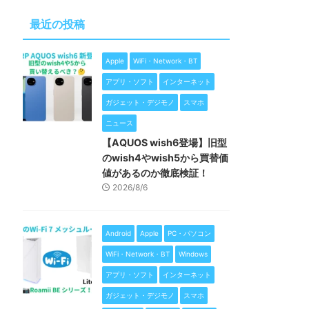
最近の投稿
Apple
WiFi・Network・BT
アプリ・ソフト
インターネット
ガジェット・デジモノ
スマホ
ニュース
【AQUOS wish6登場】旧型
のwish4やwish5から買替価
値があるのか徹底検証！
2026/8/6
Android
Apple
PC・パソコン
WiFi・Network・BT
Windows
アプリ・ソフト
インターネット
ガジェット・デジモノ
スマホ