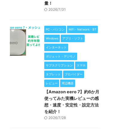
量！
2026/7/31
PC・パソコン
WiFi・Network・BT
Windows
アプリ・ソフト
インターネット
ガジェット・デジモノ
サブスクリプション
スマホ
タブレット
プロバイダー
レビュー
周辺機器
【Amazon eero 7】約6か月
使ってみた実機レビューの感
想・速度・安定性・設定方法
を紹介！
2026/7/28