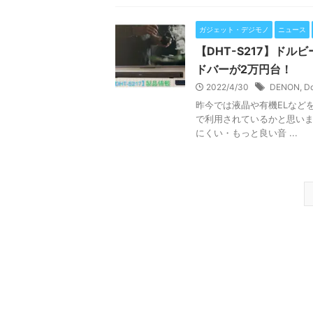
ガジェット・デジモノ
ニュース
【DHT-S217】ドル
ドバーが2万円台！
2022/4/30
DENON
,
Do
昨今では液晶や有機ELなど
で利用されているかと思いま
にくい・もっと良い音 ...