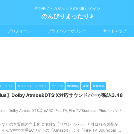
デジモノ・ガジェットの記事がメイン
のんびりまったり♪
プロフィール
プライバシーポリシー
サイトマップ
リ・ソフト
ガジェット・デジモノ
ニュース
周辺機器
家電
音響機器
ar Plus】Dolby Atmos&DTS:X対応サウンドバーが税込3.48
zon
,
Dolby Atmos
,
DTS:X
,
eARC
,
Fire TV
,
Fire TV Soundbar Plus
,
サウンド
ーなどの音質面の向上化に便利な「サウンドバー」と呼ばれる製品が、
中で大手ECサイトの「Amazon」より「Fire TV Soundbar ...