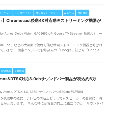
リ・ソフト
インターネット
ガジェット・デジモノ
ニュース
周辺機器
eamer】Chromecast後継4K対応動画ストリーミング機器が
lby Atmos
,
Dolby Vision
,
GA05662-JP
,
Google TV Streamer
,
動画ストリー
ouTube」などの大画面で視聴可能な動画ストリーミング機器と呼ばれ
います。 検索エンジンでお馴染みの「Google」社より「Google
周辺機器
音響機器
 Atmos&DTSX対応3.0chサウンドバー製品が税込約6万
by Atmos
,
DTS:X
,
LG
,
SE6S
,
サウンドバー
,
幅80cm
,
製品情報
どを視聴中の際に、テレビの構造上どうしてもスピーカーの音質に不満
るかと思います。 そんな時に音質面の向上に役立つのが「サウンドバ