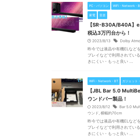
PC・パソコン
WiFi・Network・B
家電
音楽
【SR-B30A/B40A】
税込3万円台から！
2023/8/13
Dolby Atm
昨今では液晶や有機ELなど
プレイなどで利用されている
きにくい・もっと良い ...
WiFi・Network・BT
ガジェット
【JBL Bar 5.0 Mu
ウンドバー製品！
2023/8/12
Bar 5.0 Mu
ウンド
,
横幅約70cm
昨今では液晶や有機ELなど
プレイなどで利用されている
きにくい・もっと良い ...