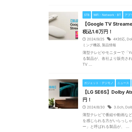
STB
WiFi・Network・BT
アプ
【Google TV Str
税込1.6万円！
2024/9/25
4K対応
,
Do
ミング機器
,
製品情報
薄型テレビやモニターで「Y
る製品が、各社より販売されて
TV ...
ガジェット・デジモノ
ニュース
【LG SE6S】Dolby
円！
2024/8/30
3.0ch
,
Dol
薄型テレビで番組や動画な
を感じられる方がいらっしゃ
ー」と呼ばれる製品が、 ...