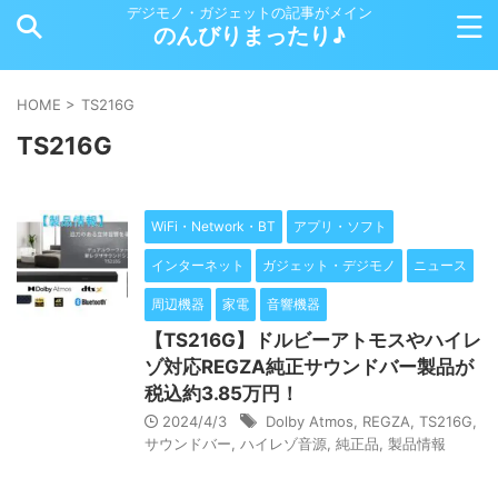
デジモノ・ガジェットの記事がメイン
のんびりまったり♪
HOME
>
TS216G
TS216G
WiFi・Network・BT
アプリ・ソフト
インターネット
ガジェット・デジモノ
ニュース
周辺機器
家電
音響機器
【TS216G】ドルビーアトモスやハイレ
ゾ対応REGZA純正サウンドバー製品が
税込約3.85万円！
2024/4/3
Dolby Atmos
,
REGZA
,
TS216G
,
サウンドバー
,
ハイレゾ音源
,
純正品
,
製品情報