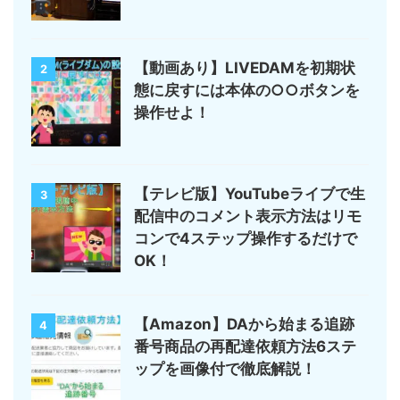
【動画あり】LIVEDAMを初期状
2
態に戻すには本体の○○ボタンを
操作せよ！
【テレビ版】YouTubeライブで生
3
配信中のコメント表示方法はリモ
コンで4ステップ操作するだけで
OK！
【Amazon】DAから始まる追跡
4
番号商品の再配達依頼方法6ステ
ップを画像付で徹底解説！