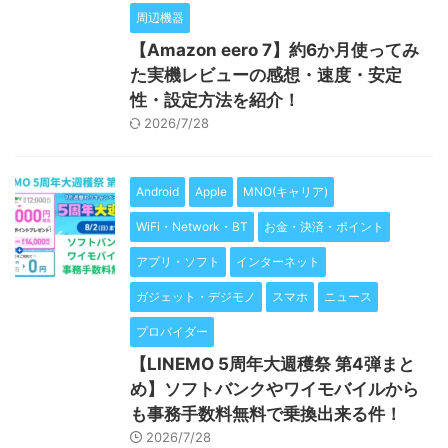
周辺機器
【Amazon eero 7】約6か月使ってみ
た実機レビューの感想・速度・安定
性・設定方法を紹介！
2026/7/28
Android
Apple
MNO(キャリア)
WiFi・Network・BT
お金・決済・ポイント
アプリ・ソフト
インターネット
ガジェット・デジモノ
スマホ
ニュース
プロバイダー
【LINEMO 5周年大週穫祭 第4弾まと
め】ソフトバンクやワイモバイルから
も事務手数料無料で乗換出来る件！
2026/7/28