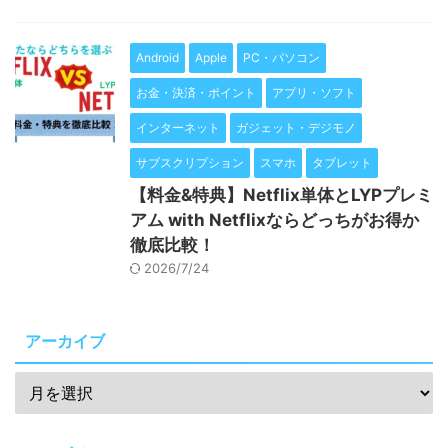
Android
Apple
PC・パソコン
お金・決済・ポイント
アプリ・ソフト
インターネット
ガジェット・デジモノ
サブスクリプション
スマホ
タブレット
【料金&特典】Netflix単体とLYPプレミ
アム with Netflixならどっちがお得か
徹底比較！
2026/7/24
アーカイブ