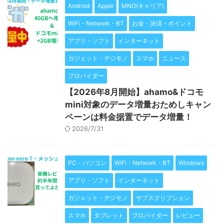
Android
Apple
MNO(キャリア)
WiFi・Network・BT
お金・決済・ポイント
アプリ・ソフト
インターネット
ガジェット・デジモノ
スマホ
ニュース
プロバイダー
【2026年8月開始】ahamo&ドコモ
mini対象のデータ増量おためしキャン
ペーンは料金据置でデータ増量！
2026/7/31
PC・パソコン
WiFi・Network・BT
Windows
アプリ・ソフト
インターネット
ガジェット・デジモノ
サブスクリプション
スマホ
タブレット
プロバイダー
レビュー