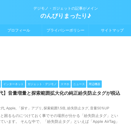
デジモノ・ガジェットの記事がメイン
のんびりまったり♪
プロフィール
プライバシーポリシー
サイトマップ
インターネット
ガジェット・デジモノ
スマホ
ニュース
周辺機器
g 第2世代】音量増量と探索範囲拡大化の純正紛失防止タグが税込
2世代
,
Apple
,
「探す」アプリ
,
探索範囲1.5倍
,
紛失防止タグ
,
音量50%UP
うと困るものにつけておく事でその場所が分かる「紛失防止タグ」とい
います。 そんな中で、「紛失防止タグ」といえば「Apple AirTag」