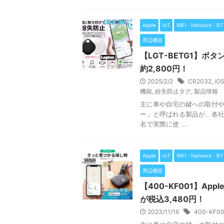
Apple
IoT
WiFi・Network・BT
周辺機器
【LGT-BETG1】ボ
約2,800円！
2025/2/2
CR2032
,
iO
機能
,
紛失防止タグ
,
製品情報
主に車や自宅の鍵への取付
ー」と呼ばれる製品が、各社よ
名で実際に使 ...
Apple
IoT
WiFi・Network・BT
周辺機器
【400-KF001】A
が税込3,480円！
2023/11/16
400-KF00