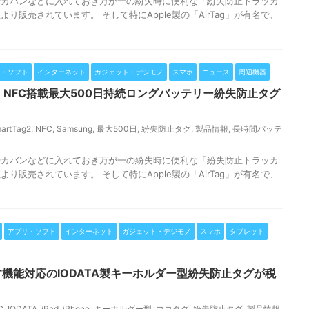
やカバンなどに入れておき万が一の紛失時に便利な「紛失防止トラッカ
り販売されています。 そして特にApple製の「AirTag」が有名で、
リ・ソフト
インターネット
ガジェット・デジモノ
スマホ
ニュース
周辺機器
Tag2】NFC搭載最大500日持続ロングバッテリー紛失防止タグ
artTag2
,
NFC
,
Samsung
,
最大500日
,
紛失防止タグ
,
製品情報
,
長時間バッテ
やカバンなどに入れておき万が一の紛失時に便利な「紛失防止トラッカ
り販売されています。 そして特にApple製の「AirTag」が有名で、
アプリ・ソフト
インターネット
ガジェット・デジモノ
スマホ
タブレット
す機能対応のIODATA製キーホルダー型紛失防止タグが税
C
,
IODATA
,
iPad
,
iPhone
,
キーホルダー型
,
ココタグ
,
紛失防止タグ
,
製品情報