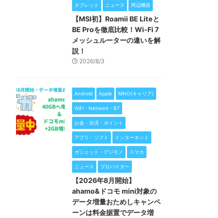
タブレット
ニュース
周辺機器
【MSI初】Roamii BE Liteと
BE Proを徹底比較！Wi-Fi 7
メッシュルーターの違いを解
説！
2026/8/3
Android
Apple
MNO(キャリア)
WiFi・Network・BT
お金・決済・ポイント
アプリ・ソフト
インターネット
ガジェット・デジモノ
スマホ
ニュース
プロバイダー
【2026年8月開始】
ahamo&ドコモ mini対象の
データ増量おためしキャンペ
ーンは料金据置でデータ増