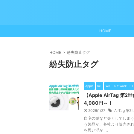
HOME
HOME
>
紛失防止タグ
紛失防止タグ
Apple
IoT
WiFi・Network・BT
【Apple AirTa
4,980円～！
2026/1/27
AirTag 第
自宅の鍵など失くしてしま
う製品が、各社より販売されて
を思い浮か ...