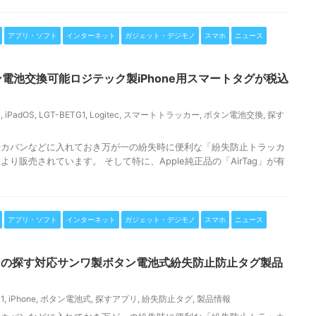
アプリ・ソフト
インターネット
ガジェット・デジモノ
スマホ
ニュース
タン電池交換可能ロジテック製iPhone用スマートタグが税込
S
,
iPadOS
,
LGT-BETG1
,
Logitec
,
スマートトラッカー
,
ボタン電池交換
,
探す
やカバンなどに入れておき万が一の紛失時に便利な「紛失防止トラッカ
り販売されています。 そして特に、Apple純正品の「AirTag」が有
アプリ・ソフト
インターネット
ガジェット・デジモノ
スマホ
ニュース
ppleの探す対応サンワ製ボタン電池式紛失防止防止タグ製品
1
,
iPhone
,
ボタン電池式
,
探すアプリ
,
紛失防止タグ
,
製品情報