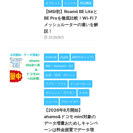
タブレット
ニュース
周辺機器
【MSI初】Roamii BE Liteと
BE Proを徹底比較！Wi-Fi 7
メッシュルーターの違いを解
説！
2026/8/3
Android
Apple
MNO(キャリア)
WiFi・Network・BT
お金・決済・ポイント
アプリ・ソフト
インターネット
ガジェット・デジモノ
スマホ
ニュース
プロバイダー
【2026年8月開始】
ahamo&ドコモ mini対象の
データ増量おためしキャンペ
ーンは料金据置でデータ増