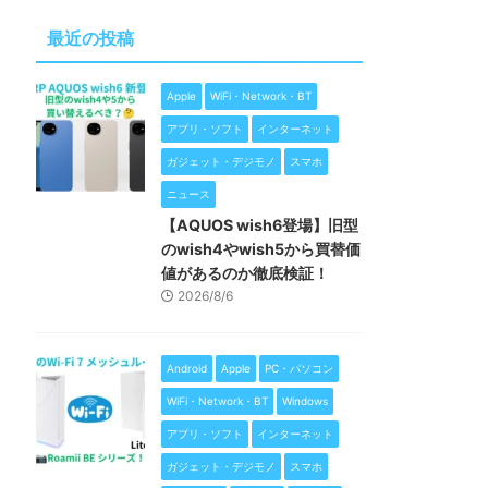
最近の投稿
Apple
WiFi・Network・BT
アプリ・ソフト
インターネット
ガジェット・デジモノ
スマホ
ニュース
【AQUOS wish6登場】旧型
のwish4やwish5から買替価
値があるのか徹底検証！
2026/8/6
Android
Apple
PC・パソコン
WiFi・Network・BT
Windows
アプリ・ソフト
インターネット
ガジェット・デジモノ
スマホ