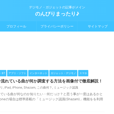
デジモノ・ガジェットの記事がメイン
のんびりまったり♪
プロフィール
プライバシーポリシー
サイトマップ
k・BT
アプリ・ソフト
インターネット
ガジェット・デジモノ
スマホ
oid】今流れている曲が何か調査する方法を画像付で徹底解説！
プリ
,
iPad
,
iPhone
,
Shazam
,
この曲何？
,
ミュージック認識
れている曲が何なのか知りたい・何だっけ？と思う事が一度はあるかと
honeの場合は標準搭載の「ミュージック認識(Shazam)」機能をを利用