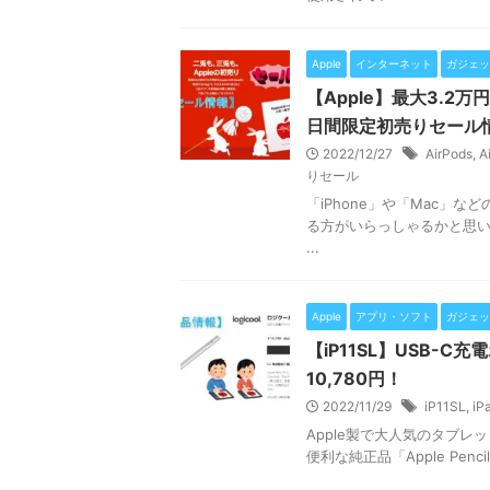
Apple
インターネット
ガジェッ
【Apple】最大3.2
日間限定初売りセール
2022/12/27
AirPods
,
A
りセール
「iPhone」や「Mac」な
る方がいらっしゃるかと思い
...
Apple
アプリ・ソフト
ガジェッ
【iP11SL】USB-
10,780円！
2022/11/29
iP11SL
,
iP
Apple製で大人気のタブレ
便利な純正品「Apple Pe