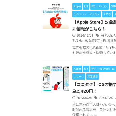
Apple
IoT
PC・パソコン
STB
ガジェット・デジモノ
スマホ
【Apple Store
ル情報がこちら！
2024/12/31
AirPods
,
A
TV&Home
,
先着5万名様
,
期間
世界有数のIT系企業「Apple
社製品を取扱・販売していますね
Apple
IoT
WiFi・Network・BT
ニュース
周辺機器
【ココタグ】iOSの探
込2,420円！
2023/6/28
GP-STAG-
主に車や自宅の鍵やカバン
呼ばれる製品が、各社より販売
使用されてい ...