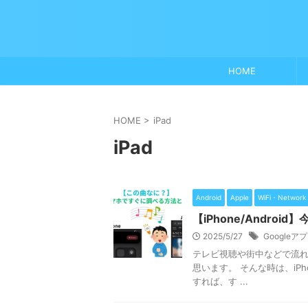
HOME
HOME
>
iPad
iPad
Android
Apple
WiFi・Networ
【iPhone/Andr
2025/5/27
Googleア
テレビ視聴や街中などで流
思います。 そんな時は、iP
すれば、す ...