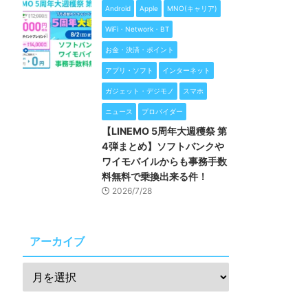
Android
Apple
MNO(キャリア)
WiFi・Network・BT
お金・決済・ポイント
アプリ・ソフト
インターネット
ガジェット・デジモノ
スマホ
ニュース
プロバイダー
【LINEMO 5周年大週穫祭 第
4弾まとめ】ソフトバンクや
ワイモバイルからも事務手数
料無料で乗換出来る件！
2026/7/28
アーカイブ