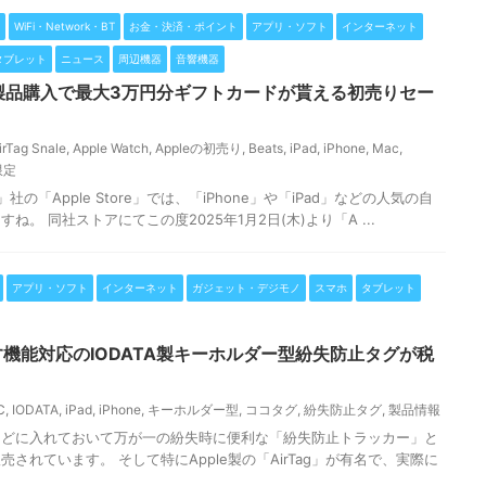
WiFi・Network・BT
お金・決済・ポイント
アプリ・ソフト
インターネット
タブレット
ニュース
周辺機器
音響機器
】対象製品購入で最大3万円分ギフトカードが貰える初売りセー
irTag Snale
,
Apple Watch
,
Appleの初売り
,
Beats
,
iPad
,
iPhone
,
Mac
,
限定
」社の「Apple Store」では、「iPhone」や「iPad」などの人気の自
。 同社ストアにてこの度2025年1月2日(木)より「A ...
アプリ・ソフト
インターネット
ガジェット・デジモノ
スマホ
タブレット
す機能対応のIODATA製キーホルダー型紛失防止タグが税
C
,
IODATA
,
iPad
,
iPhone
,
キーホルダー型
,
ココタグ
,
紛失防止タグ
,
製品情報
などに入れておいて万が一の紛失時に便利な「紛失防止トラッカー」と
されています。 そして特にApple製の「AirTag」が有名で、実際に