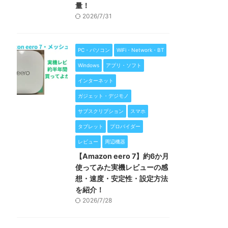
量！
2026/7/31
PC・パソコン
WiFi・Network・BT
Windows
アプリ・ソフト
インターネット
ガジェット・デジモノ
サブスクリプション
スマホ
タブレット
プロバイダー
レビュー
周辺機器
【Amazon eero 7】約6か月
使ってみた実機レビューの感
想・速度・安定性・設定方法
を紹介！
2026/7/28