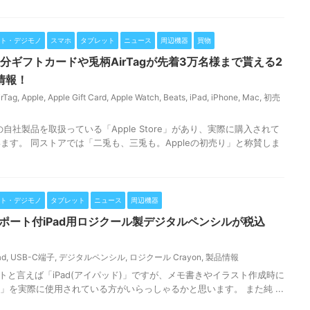
ト・デジモノ
スマホ
タブレット
ニュース
周辺機器
買物
万円分ギフトカードや兎柄AirTagが先着3万名様まで貰える2
情報！
irTag
,
Apple
,
Apple Gift Card
,
Apple Watch
,
Beats
,
iPad
,
iPhone
,
Mac
,
初売
どの自社製品を取扱っている「Apple Store」があり、実際に購入されて
ます。 同ストアでは「二兎も、三兎も。Appleの初売り」と称賛しま
ト・デジモノ
タブレット
ニュース
周辺機器
C充電ポート付iPad用ロジクール製デジタルペンシルが税込
ad
,
USB-C端子
,
デジタルペンシル
,
ロジクール Crayon
,
製品情報
ットと言えば「iPad(アイパッド)」ですが、メモ書きやイラスト作成時に
ncil」を実際に使用されている方がいらっしゃるかと思います。 また純 ...