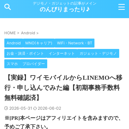
デジモノ・ガジェットの記事がメイン
のんびりまったり♪
HOME
>
Android
>
Android
MNO(キャリア)
WiFi・Network・BT
お金・決済・ポイント
インターネット
ガジェット・デジモノ
スマホ
プロバイダー
【実録】ワイモバイルからLINEMOへ移
行・申し込んでみた編【初期事務手数料
無料確認済】
2026-05-31
2026-06-02
※[PR]本ページはアフィリエイトを含みますので、
予めご了承下さい。