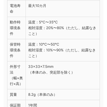
電池寿
最大10カ月
命
動作時
温度：5℃〜35℃
環境条
相対湿度：20%〜80%（ただし、結露なき
件
こと）
保管時
温度：10℃〜50℃
環境条
相対湿度：10%〜90%（ただし、結露なき
件
こと）
外形寸
33×33×7.5mm
法
（本体のみ、突起部を除く）
（幅×奥
行×高）
質量
8.2g（本体のみ）
保証期
1年間