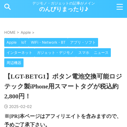
デジモノ・ガジェットの記事がメイン
のんびりまったり♪
HOME
>
Apple
>
Apple
IoT
WiFi・Network・BT
アプリ・ソフト
インターネット
ガジェット・デジモノ
スマホ
ニュース
周辺機器
【LGT-BETG1】ボタン電池交換可能ロジ
テック製iPhone用スマートタグが税込約
2,800円！
2025-02-02
※[PR]本ページはアフィリエイトを含みますので、
予めご了承下さい。