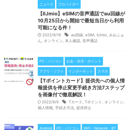
ニュース
プロバイダー
【IIJmio】eSIMの音声通話でau回線が
10月25日から開始で最短当日から利用
可能になる件！
2022/9/16
au回線
,
eSIM
,
IIJmio
,
みおふぉ
ん
,
オンライン
,
本人確認
,
音声通話
PC・パソコン
お金・決済・ポイント
アプリ・ソフト
インターネット
スマホ
【Tポイントカード】提供先への個人情
報提供を停止変更手続き方法7ステップ
を画像付で徹底解説！
2022/9/9
Tカード
,
Tポイント
,
オンライン
,
個人情報
,
手続き方法
,
提供停止
Android
PC・パソコン
WiFi・Network・BT