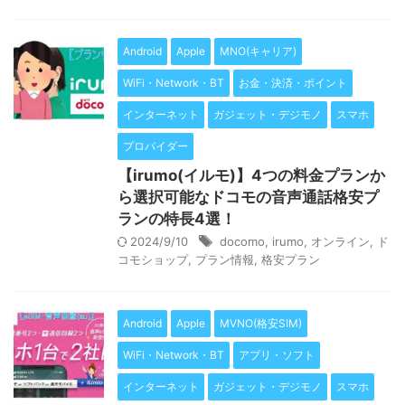
Android
Apple
MNO(キャリア)
WiFi・Network・BT
お金・決済・ポイント
インターネット
ガジェット・デジモノ
スマホ
プロバイダー
【irumo(イルモ)】4つの料金プランか
ら選択可能なドコモの音声通話格安プ
ランの特長4選！
2024/9/10
docomo
,
irumo
,
オンライン
,
ド
コモショップ
,
プラン情報
,
格安プラン
Android
Apple
MVNO(格安SIM)
WiFi・Network・BT
アプリ・ソフト
インターネット
ガジェット・デジモノ
スマホ