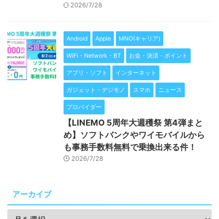
2026/7/28
Android
Apple
MNO(キャリア)
WiFi・Network・BT
お金・決済・ポイント
アプリ・ソフト
インターネット
ガジェット・デジモノ
スマホ
ニュース
プロバイダー
【LINEMO 5周年大週穫祭 第4弾まと
め】ソフトバンクやワイモバイルから
も事務手数料無料で乗換出来る件！
2026/7/28
アーカイブ