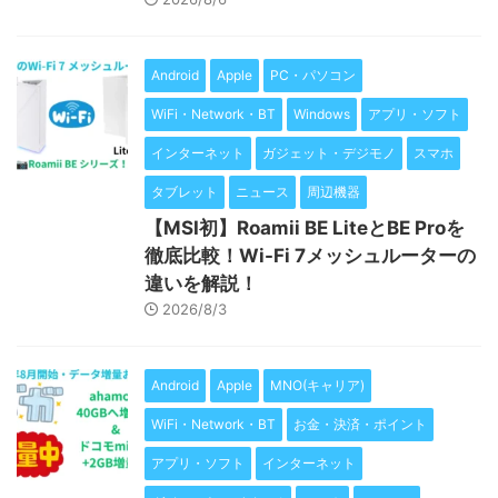
Android
Apple
PC・パソコン
WiFi・Network・BT
Windows
アプリ・ソフト
インターネット
ガジェット・デジモノ
スマホ
タブレット
ニュース
周辺機器
【MSI初】Roamii BE LiteとBE Proを
徹底比較！Wi-Fi 7メッシュルーターの
違いを解説！
2026/8/3
Android
Apple
MNO(キャリア)
WiFi・Network・BT
お金・決済・ポイント
アプリ・ソフト
インターネット