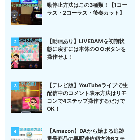
動停止方法はこの3種類！【1コー
ラス・2コーラス・後奏カット】
【動画あり】LIVEDAMを初期状
2
態に戻すには本体の○○ボタンを
操作せよ！
【テレビ版】YouTubeライブで生
3
配信中のコメント表示方法はリモ
コンで4ステップ操作するだけで
OK！
【Amazon】DAから始まる追跡
4
番号商品の再配達依頼方法6ステ