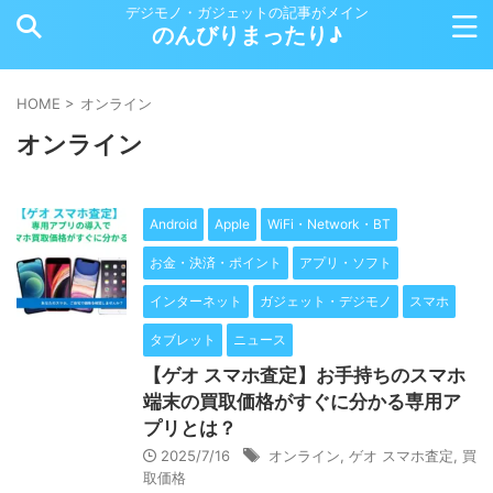
デジモノ・ガジェットの記事がメイン
のんびりまったり♪
HOME
>
オンライン
オンライン
Android
Apple
WiFi・Network・BT
お金・決済・ポイント
アプリ・ソフト
インターネット
ガジェット・デジモノ
スマホ
タブレット
ニュース
【ゲオ スマホ査定】お手持ちのスマホ
端末の買取価格がすぐに分かる専用ア
プリとは？
2025/7/16
オンライン
,
ゲオ スマホ査定
,
買
取価格