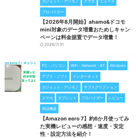
ガジェット・デジモノ
スマホ
ニュース
プロバイダー
【2026年8月開始】ahamo&ドコモ
mini対象のデータ増量おためしキャン
ペーンは料金据置でデータ増量！
2026/7/31
PC・パソコン
WiFi・Network・BT
Windows
アプリ・ソフト
インターネット
ガジェット・デジモノ
サブスクリプション
スマホ
タブレット
プロバイダー
レビュー
周辺機器
【Amazon eero 7】約6か月使ってみ
た実機レビューの感想・速度・安定
性・設定方法を紹介！