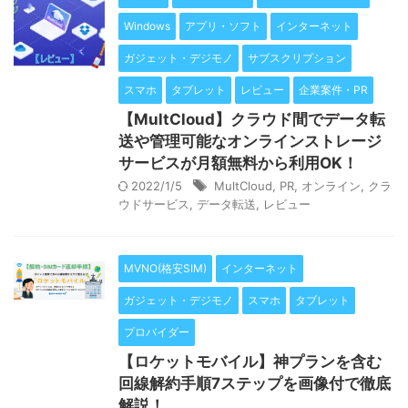
Windows
アプリ・ソフト
インターネット
ガジェット・デジモノ
サブスクリプション
スマホ
タブレット
レビュー
企業案件・PR
【MultCloud】クラウド間でデータ転
送や管理可能なオンラインストレージ
サービスが月額無料から利用OK！
2022/1/5
MultCloud
,
PR
,
オンライン
,
クラ
ウドサービス
,
データ転送
,
レビュー
MVNO(格安SIM)
インターネット
ガジェット・デジモノ
スマホ
タブレット
プロバイダー
【ロケットモバイル】神プランを含む
回線解約手順7ステップを画像付で徹底
解説！