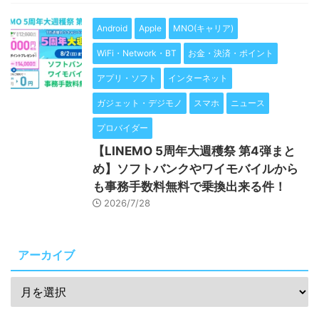
Android
Apple
MNO(キャリア)
WiFi・Network・BT
お金・決済・ポイント
アプリ・ソフト
インターネット
ガジェット・デジモノ
スマホ
ニュース
プロバイダー
【LINEMO 5周年大週穫祭 第4弾まと
め】ソフトバンクやワイモバイルから
も事務手数料無料で乗換出来る件！
2026/7/28
アーカイブ