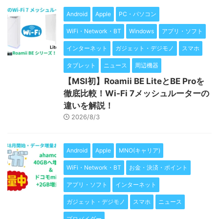
Android
Apple
PC・パソコン
WiFi・Network・BT
Windows
アプリ・ソフト
インターネット
ガジェット・デジモノ
スマホ
タブレット
ニュース
周辺機器
【MSI初】Roamii BE LiteとBE Proを
徹底比較！Wi-Fi 7メッシュルーターの
違いを解説！
2026/8/3
Android
Apple
MNO(キャリア)
WiFi・Network・BT
お金・決済・ポイント
アプリ・ソフト
インターネット
ガジェット・デジモノ
スマホ
ニュース
プロバイダー