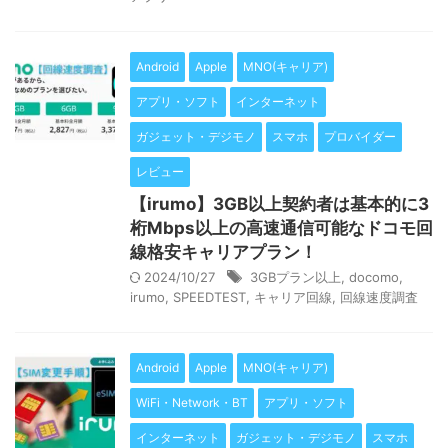
Android
Apple
MNO(キャリア)
アプリ・ソフト
インターネット
ガジェット・デジモノ
スマホ
プロバイダー
レビュー
【irumo】3GB以上契約者は基本的に3
桁Mbps以上の高速通信可能なドコモ回
線格安キャリアプラン！
2024/10/27
3GBプラン以上
,
docomo
,
irumo
,
SPEEDTEST
,
キャリア回線
,
回線速度調査
Android
Apple
MNO(キャリア)
WiFi・Network・BT
アプリ・ソフト
インターネット
ガジェット・デジモノ
スマホ