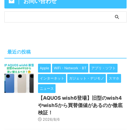
お問い合わせ
最近の投稿
Apple
WiFi・Network・BT
アプリ・ソフト
インターネット
ガジェット・デジモノ
スマホ
ニュース
【AQUOS wish6登場】旧型のwish4
やwish5から買替価値があるのか徹底
検証！
2026/8/6