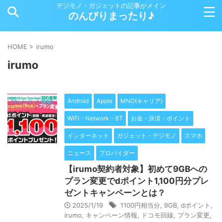
デジモノ・ガジェットの記事がメイン
のんびりまったり♪
HOME
>
irumo
irumo
Android
Apple
MNO(キャリア)
WiFi・Network・BT
お金・決済・ポイント
インターネット
ガジェット・デジモノ
スマホ
ニュース
プロバイダー
【irumo契約者対象】初めて9GBへの
プラン変更でdポイント1,100円分プレ
ゼントキャンペーンとは？
2025/1/19
1100円相当分
,
9GB
,
dポイント
,
irumo
,
キャンペーン情報
,
ドコモ回線
,
プラン変更
,