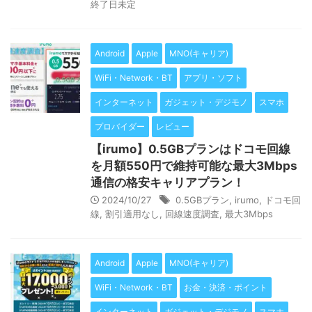
終了日未定
Android
Apple
MNO(キャリア)
WiFi・Network・BT
アプリ・ソフト
インターネット
ガジェット・デジモノ
スマホ
プロバイダー
レビュー
【irumo】0.5GBプランはドコモ回線
を月額550円で維持可能な最大3Mbps
通信の格安キャリアプラン！
2024/10/27
0.5GBプラン
,
irumo
,
ドコモ回
線
,
割引適用なし
,
回線速度調査
,
最大3Mbps
Android
Apple
MNO(キャリア)
WiFi・Network・BT
お金・決済・ポイント
インターネット
ガジェット・デジモノ
スマホ