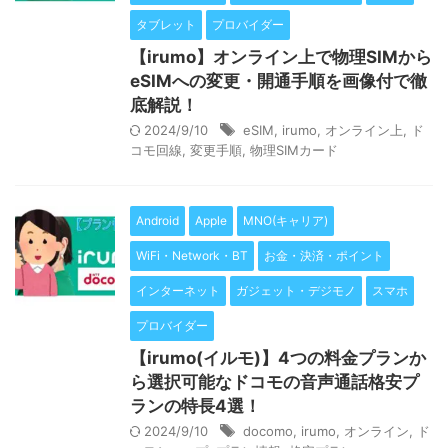
タブレット
プロバイダー
【irumo】オンライン上で物理SIMから
eSIMへの変更・開通手順を画像付で徹
底解説！
2024/9/10
eSIM
,
irumo
,
オンライン上
,
ド
コモ回線
,
変更手順
,
物理SIMカード
Android
Apple
MNO(キャリア)
WiFi・Network・BT
お金・決済・ポイント
インターネット
ガジェット・デジモノ
スマホ
プロバイダー
【irumo(イルモ)】4つの料金プランか
ら選択可能なドコモの音声通話格安プ
ランの特長4選！
2024/9/10
docomo
,
irumo
,
オンライン
,
ド