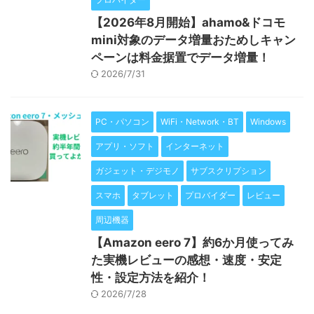
【2026年8月開始】ahamo&ドコモ
mini対象のデータ増量おためしキャン
ペーンは料金据置でデータ増量！
2026/7/31
PC・パソコン
WiFi・Network・BT
Windows
アプリ・ソフト
インターネット
ガジェット・デジモノ
サブスクリプション
スマホ
タブレット
プロバイダー
レビュー
周辺機器
【Amazon eero 7】約6か月使ってみ
た実機レビューの感想・速度・安定
性・設定方法を紹介！
2026/7/28