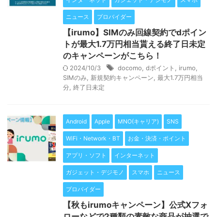
ニュース
プロバイダー
【irumo】SIMのみ回線契約でdポイン
トが最大1.7万円相当貰える終了日未定
のキャンペーンがこちら！
2024/10/3
docomo
,
dポイント
,
irumo
,
SIMのみ
,
新規契約キャンペーン
,
最大1.7万円相当
分
,
終了日未定
Android
Apple
MNO(キャリア)
SNS
WiFi・Network・BT
お金・決済・ポイント
アプリ・ソフト
インターネット
ガジェット・デジモノ
スマホ
ニュース
プロバイダー
【秋もirumoキャンペーン】公式Xフォ
ローなどで2種類の素敵な商品が抽選で