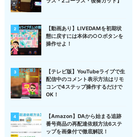
ラス・2コーラス・後奏カット】
【動画あり】LIVEDAMを初期状
2
態に戻すには本体の○○ボタンを
操作せよ！
【テレビ版】YouTubeライブで生
3
配信中のコメント表示方法はリモ
コンで4ステップ操作するだけで
OK！
【Amazon】DAから始まる追跡
4
番号商品の再配達依頼方法6ステ
ップを画像付で徹底解説！