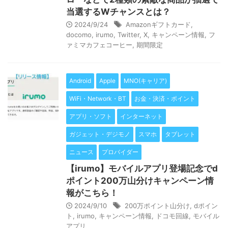
当選するWチャンスとは？
2024/9/24
Amazonギフトカード
,
docomo
,
irumo
,
Twitter
,
X
,
キャンペーン情報
,
フ
ァミマカフェコーヒー
,
期間限定
Android
Apple
MNO(キャリア)
WiFi・Network・BT
お金・決済・ポイント
アプリ・ソフト
インターネット
ガジェット・デジモノ
スマホ
タブレット
ニュース
プロバイダー
【irumo】モバイルアプリ登場記念でd
ポイント200万山分けキャンペーン情
報がこちら！
2024/9/10
200万ポイント山分け
,
dポイン
ト
,
irumo
,
キャンペーン情報
,
ドコモ回線
,
モバイル
アプリ