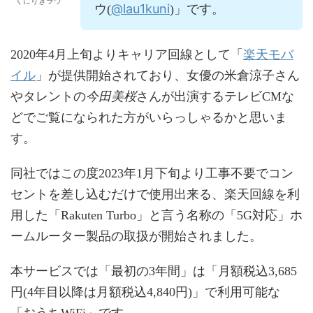
くにりきラウ
@lau1kuni
ウ(
)」です。
楽天モバ
2020年4月上旬よりキャリア回線として「
イル
」が提供開始されており、女優の米倉涼子さん
今田美桜
やタレントの
さんが出演するテレビCMな
どでご覧になられた方がいらっしゃるかと思いま
す。
同社ではこの度2023年1月下旬より工事不要でコン
セントを差し込むだけで使用出来る、楽天回線を利
用した「Rakuten Turbo」と言う名称の「5G対応」ホ
ームルーター製品の取扱が開始されました。
本サービスでは「最初の3年間」は「月額税込3,685
円(4年目以降は月額税込4,840円)」で利用可能な