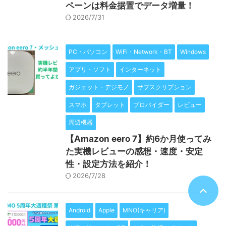
ペーンは料金据置でデータ増量！
2026/7/31
PC・パソコン
WiFi・Network・BT
Windows
アプリ・ソフト
インターネット
ガジェット・デジモノ
サブスクリプション
スマホ
タブレット
プロバイダー
レビュー
周辺機器
【Amazon eero 7】約6か月使ってみ
た実機レビューの感想・速度・安定
性・設定方法を紹介！
2026/7/28
Android
Apple
MNO(キャリア)