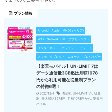
プラン情報
Android
Apple
MNO(キャリア)
WiFi・Network・BT
アプリ・ソフト
インターネット
ガジェット・デジモノ
スマホ
タブレット
ニュース
プロバイダー
【楽天モバイル】UN-LIMIT 7は
データ通信量3GB迄は月額1078
円から利用可能な従量制プラン
の特徴6選！
4段階
,
UN-LIMIT VII
,
従量
2022/12/4
制
,
最大税込3278円
,
月額1078円から
,
楽天モ
バイル