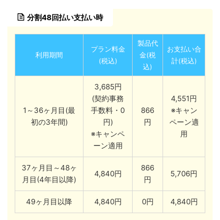
分割48回払い支払い時
製品代
プラン料金
お支払い合
利用期間
金(税
(税込)
計(税込)
込)
3,685円
(契約事務
4,551円
1～36ヶ月目(最
手数料・0
866
※キャン
初の3年間)
円)
円
ペーン適
※キャンペ
用
ーン適用
37ヶ月目～48ヶ
866
4,840円
5,706円
月目(4年目以降)
円
49ヶ月目以降
4,840円
0円
4,840円