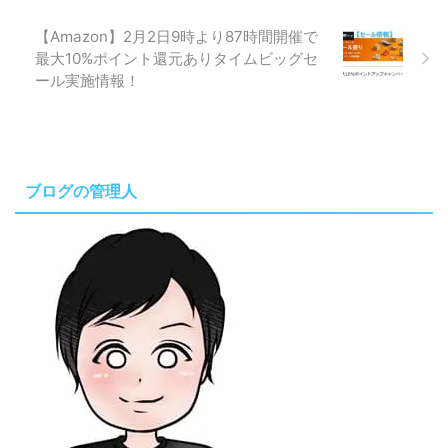
【Amazon】2月2日9時より87時間開催で
最大10%ポイント還元ありタイムビッグセ
ール実施情報！
ブログの管理人