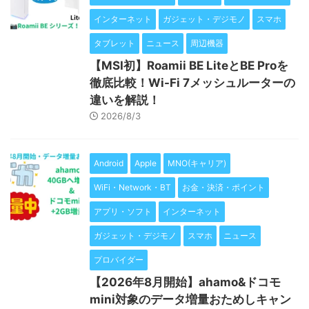
インターネット
ガジェット・デジモノ
スマホ
タブレット
ニュース
周辺機器
【MSI初】Roamii BE LiteとBE Proを
徹底比較！Wi-Fi 7メッシュルーターの
違いを解説！
2026/8/3
Android
Apple
MNO(キャリア)
WiFi・Network・BT
お金・決済・ポイント
アプリ・ソフト
インターネット
ガジェット・デジモノ
スマホ
ニュース
プロバイダー
【2026年8月開始】ahamo&ドコモ
mini対象のデータ増量おためしキャン