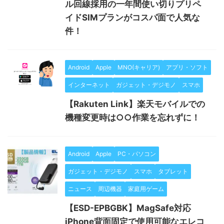
ル回線採用の一年間使い切りプリペ
イドSIMプランがコスパ面で人気な
件！
Android
Apple
MNO(キャリア)
アプリ・ソフト
インターネット
ガジェット・デジモノ
スマホ
【Rakuten Link】楽天モバイルでの
機種変更時は○○作業を忘れずに！
Android
Apple
PC・パソコン
ガジェット・デジモノ
スマホ
タブレット
ニュース
周辺機器
家庭用ゲーム
【ESD-EPBGBK】MagSafe対応
iPhone背面固定で使用可能なエレコ