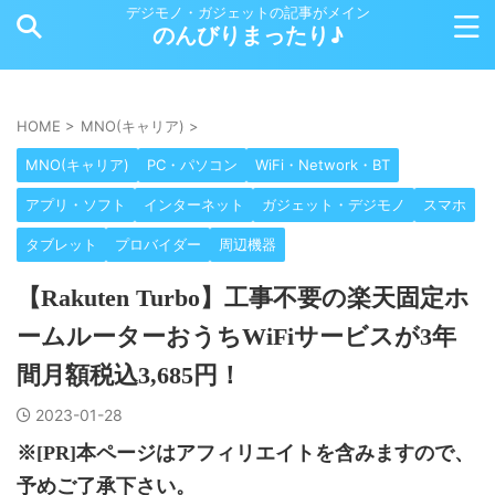
デジモノ・ガジェットの記事がメイン
のんびりまったり♪
HOME
>
MNO(キャリア)
>
MNO(キャリア)
PC・パソコン
WiFi・Network・BT
アプリ・ソフト
インターネット
ガジェット・デジモノ
スマホ
タブレット
プロバイダー
周辺機器
【Rakuten Turbo】工事不要の楽天固定ホ
ームルーターおうちWiFiサービスが3年
間月額税込3,685円！
2023-01-28
※[PR]本ページはアフィリエイトを含みますので、
予めご了承下さい。