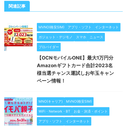
関連記事
MVNO(格安SIM)
アプリ・ソフト
インターネット
ガジェット・デジモノ
スマホ
ニュース
プロバイダー
【OCNモバイルONE】最大1万円分
Amazonギフトカード合計2023名
様当選チャンス運試しお年玉キャン
ペーン情報！
MNO(キャリア)
MVNO(格安SIM)
WiFi・Network・BT
お金・決済・ポイント
アプリ・ソフト
インターネット