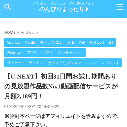
デジモノ・ガジェットの記事がメイン
のんびりまったり♪
HOME
>
Android
>
Android
Apple
PC・パソコン
STB
WiFi・Network・BT
Windows
アプリ・ソフト
インターネット
ガジェット・デジモノ
サブスクリプション
スマホ
タブレット
【U-NEXT】初回31日間お試し期間あり
の見放題作品数No.1動画配信サービスが
月額2,189円！
2022-10-02
2024-05-22
※[PR]本ページはアフィリエイトを含みますので、
予めご了承下さい。