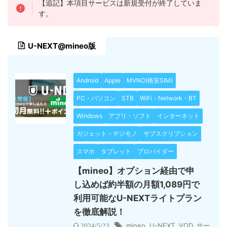
【追記】本項目サービスは新規受付が終了していま
す。
U-NEXT@mineo版
Android
Apple
MVNO(格安SIM)
PC・パソコン
STB
WiFi・Network・BT
Windows
アプリ・ソフト
インターネット
ガジェット・デジモノ
サブスクリプション
スマホ
タブレット
プロバイダー
【mineo】オプション経由で申
し込めば約半額の月額1,089円で
利用可能なU-NEXTライトプラン
を徹底解説！
mineo
,
U-NEXT
,
VOD
,
サー
2024/5/23