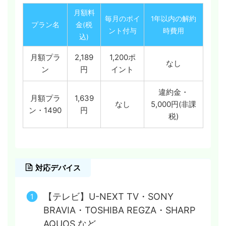
月額料
毎月のポイ
1年以内の解約
プラン名
金(税
ント付与
時費用
込)
月額プラ
2,189
1,200ポ
なし
ン
円
イント
違約金・
月額プラ
1,639
なし
5,000円(非課
ン・1490
円
税)
対応デバイス
【テレビ】U-NEXT TV・SONY
BRAVIA・TOSHIBA REGZA・SHARP
AQUOS など