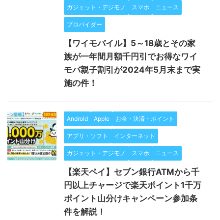
ガジェット・デジモノ
スマホ
ニュース
プロバイダー
【ワイモバイル】5～18歳とその家
族が一年間月額千円引でお得なワイ
モバ親子割引が2024年5月末まで実
施の件！
Android
Apple
お金・決済・ポイント
アプリ・ソフト
インターネット
ガジェット・デジモノ
スマホ
ニュース
【楽天ペイ】セブン銀行ATMから千
円以上チャージで楽天ポイント1千万
ポイント山分けキャンペーン参加条
件を解説！