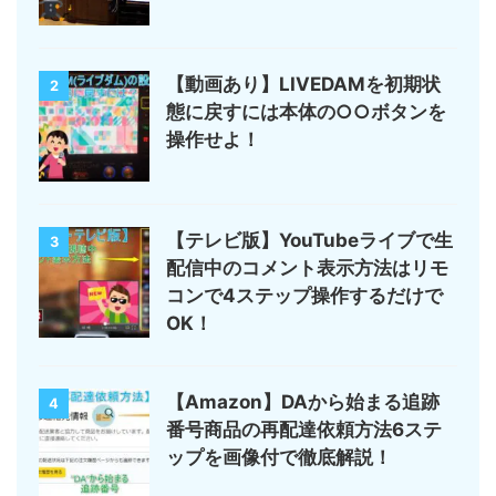
【動画あり】LIVEDAMを初期状
2
態に戻すには本体の○○ボタンを
操作せよ！
【テレビ版】YouTubeライブで生
3
配信中のコメント表示方法はリモ
コンで4ステップ操作するだけで
OK！
【Amazon】DAから始まる追跡
4
番号商品の再配達依頼方法6ステ
ップを画像付で徹底解説！