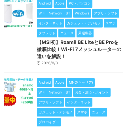
Android
Apple
PC・パソコン
WiFi・Network・BT
Windows
アプリ・ソフト
インターネット
ガジェット・デジモノ
スマホ
タブレット
ニュース
周辺機器
【MSI初】Roamii BE LiteとBE Proを
徹底比較！Wi-Fi 7メッシュルーターの
違いを解説！
2026/8/3
Android
Apple
MNO(キャリア)
WiFi・Network・BT
お金・決済・ポイント
アプリ・ソフト
インターネット
ガジェット・デジモノ
スマホ
ニュース
プロバイダー