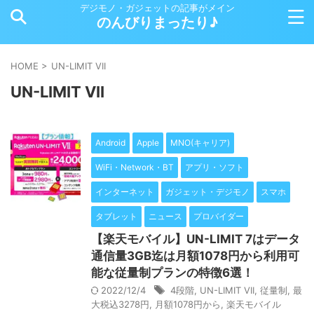
デジモノ・ガジェットの記事がメイン
のんびりまったり♪
HOME
>
UN-LIMIT VII
UN-LIMIT VII
Android
Apple
MNO(キャリア)
WiFi・Network・BT
アプリ・ソフト
インターネット
ガジェット・デジモノ
スマホ
タブレット
ニュース
プロバイダー
【楽天モバイル】UN-LIMIT 7はデータ
通信量3GB迄は月額1078円から利用可
能な従量制プランの特徴6選！
2022/12/4
4段階
,
UN-LIMIT VII
,
従量制
,
最
大税込3278円
,
月額1078円から
,
楽天モバイル