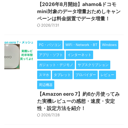
【2026年8月開始】ahamo&ドコモ
mini対象のデータ増量おためしキャン
ペーンは料金据置でデータ増量！
2026/7/31
PC・パソコン
WiFi・Network・BT
Windows
アプリ・ソフト
インターネット
ガジェット・デジモノ
サブスクリプション
スマホ
タブレット
プロバイダー
レビュー
周辺機器
【Amazon eero 7】約6か月使ってみ
た実機レビューの感想・速度・安定
性・設定方法を紹介！
2026/7/28