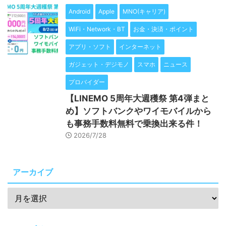
Android
Apple
MNO(キャリア)
WiFi・Network・BT
お金・決済・ポイント
アプリ・ソフト
インターネット
ガジェット・デジモノ
スマホ
ニュース
プロバイダー
【LINEMO 5周年大週穫祭 第4弾まと
め】ソフトバンクやワイモバイルから
も事務手数料無料で乗換出来る件！
2026/7/28
アーカイブ