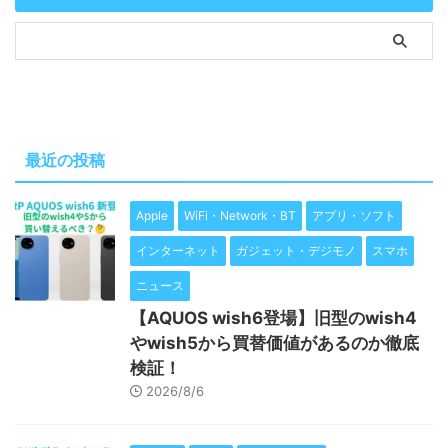
最近の投稿
Apple
WiFi・Network・BT
アプリ・ソフト
インターネット
ガジェット・デジモノ
スマホ
ニュース
【AQUOS wish6登場】旧型のwish4
やwish5から買替価値があるのか徹底
検証！
2026/8/6