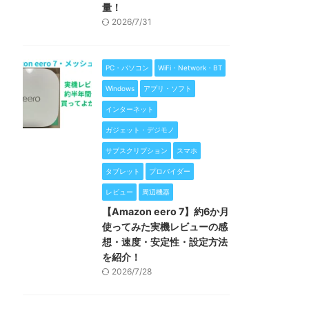
量！
2026/7/31
PC・パソコン
WiFi・Network・BT
Windows
アプリ・ソフト
インターネット
ガジェット・デジモノ
サブスクリプション
スマホ
タブレット
プロバイダー
レビュー
周辺機器
【Amazon eero 7】約6か月
使ってみた実機レビューの感
想・速度・安定性・設定方法
を紹介！
2026/7/28