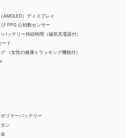
L（AMOLED）ディスプレイ
び PPG 心拍数センサー
長いバッテリー持続時間（磁気充電器付）
モード
グ （女性の健康トラッキング機能付）
m
ンポリマーバッテリー
レタン
合金