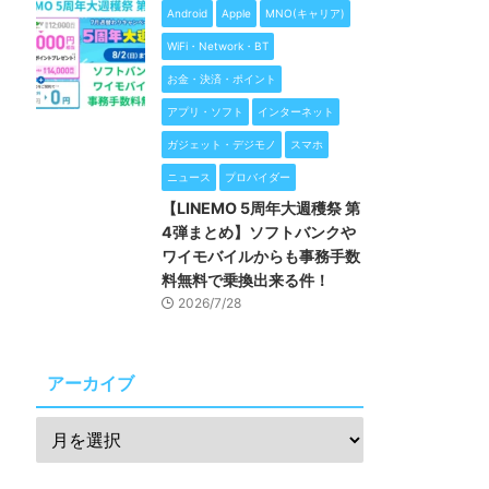
Android
Apple
MNO(キャリア)
WiFi・Network・BT
お金・決済・ポイント
アプリ・ソフト
インターネット
ガジェット・デジモノ
スマホ
ニュース
プロバイダー
【LINEMO 5周年大週穫祭 第
4弾まとめ】ソフトバンクや
ワイモバイルからも事務手数
料無料で乗換出来る件！
2026/7/28
アーカイブ