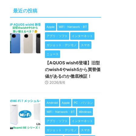
最近の投稿
Apple
WiFi・Network・BT
アプリ・ソフト
インターネット
ガジェット・デジモノ
スマホ
ニュース
【AQUOS wish6登場】旧型
のwish4やwish5から買替価
値があるのか徹底検証！
2026/8/6
Android
Apple
PC・パソコン
WiFi・Network・BT
Windows
アプリ・ソフト
インターネット
ガジェット・デジモノ
スマホ