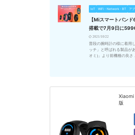
IoT
WiFi・Network・BT
アプ
【Miスマートバンド
搭載で7月9日に599
2021/10/22
普段の腕時計の様に着用
ッチ」と呼ばれる製品があり
オミ)」より前機種の良さ ..
Xiao
版