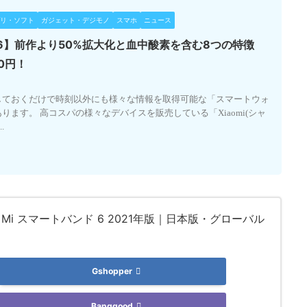
リ・ソフト
ガジェット・デジモノ
スマホ
ニュース
6】前作より50%拡大化と血中酸素を含む8つの特徴
0円！
しておくだけで時刻以外にも様々な情報を取得可能な「スマートウォ
ます。 高コスパの様々なデバイスを販売している「Xiaomi(シャ
.
mi Mi スマートバンド 6 2021年版｜日本版・グローバル
Gshopper
Banggood