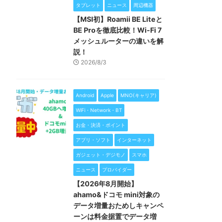
タブレット
ニュース
周辺機器
【MSI初】Roamii BE Liteと
BE Proを徹底比較！Wi-Fi 7
メッシュルーターの違いを解
説！
2026/8/3
Android
Apple
MNO(キャリア)
WiFi・Network・BT
お金・決済・ポイント
アプリ・ソフト
インターネット
ガジェット・デジモノ
スマホ
ニュース
プロバイダー
【2026年8月開始】
ahamo&ドコモ mini対象の
データ増量おためしキャンペ
ーンは料金据置でデータ増