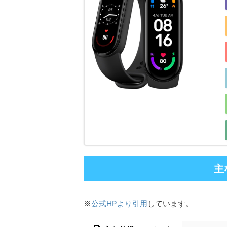
主
公式HPより引用
※
しています。