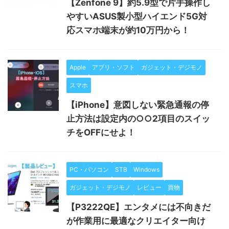
【Zenfone 9】約5.9型で片手操作し
やすいASUS製小型ハイエンド5G対
応スマホ端末が約10万円から！
Apple
アプリ・ソフト
ガジェット・デジモノ
スマホ
【iPhone】意図しない緊急通報の停
止方法は設定内の○○2項目のスイッ
チをOFFにせよ！
PC・パソコン
STB
Windows
ガジェット・デジモノ
レビュー
買物
【P3222QE】エンタメには不向きだ
が作業用に最適なクリエイター向け