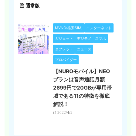
通常版
MVNO(格安SIM)
インターネット
ガジェット・デジモノ
スマホ
タブレット
ニュース
プロバイダー
【NUROモバイル】NEO
プランは音声通話月額
2699円で20GBが専用帯
域である11の特徴を徹底
解説！
2022/4/2