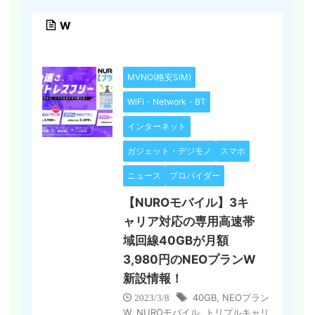
W
MVNO(格安SIM)
WiFi・Network・BT
インターネット
ガジェット・デジモノ
スマホ
ニュース
プロバイダー
【NUROモバイル】3キ
ャリア対応の専用高速帯
域回線40GBが月額
3,980円のNEOプランW
新設情報！
40GB
,
NEOプラン
2023/3/8
W
,
NUROモバイル
,
トリプルキャリ