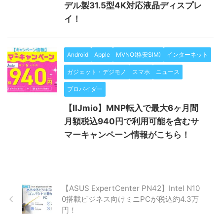
デル製31.5型4K対応液晶ディスプレ
イ！
Android
Apple
MVNO(格安SIM)
インターネット
ガジェット・デジモノ
スマホ
ニュース
プロバイダー
【IIJmio】MNP転入で最大6ヶ月間
月額税込940円で利用可能を含むサ
マーキャンペーン情報がこちら！
【ASUS ExpertCenter PN42】Intel N10
0搭載ビジネス向けミニPCが税込約4.3万
円！