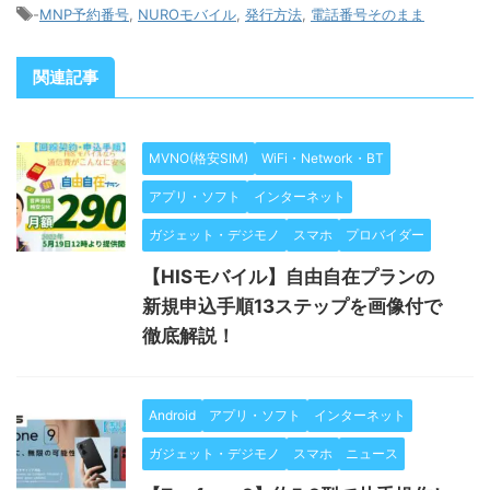
-
MNP予約番号
,
NUROモバイル
,
発行方法
,
電話番号そのまま
関連記事
MVNO(格安SIM)
WiFi・Network・BT
アプリ・ソフト
インターネット
ガジェット・デジモノ
スマホ
プロバイダー
【HISモバイル】自由自在プランの
新規申込手順13ステップを画像付で
徹底解説！
Android
アプリ・ソフト
インターネット
ガジェット・デジモノ
スマホ
ニュース