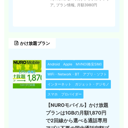
ア
,
プラン情報
,
月額3980円
かけ放題プラン
Android
Apple
MVNO(格安SIM)
WiFi・Network・BT
アプリ・ソフト
インターネット
ガジェット・デジモノ
スマホ
プロバイダー
【NUROモバイル】かけ放題
プランは1GBの月額1,870円
で2回線から選べる通話専用