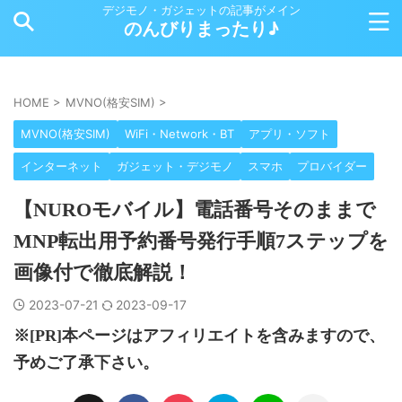
デジモノ・ガジェットの記事がメイン
のんびりまったり♪
HOME
>
MVNO(格安SIM)
>
MVNO(格安SIM)
WiFi・Network・BT
アプリ・ソフト
インターネット
ガジェット・デジモノ
スマホ
プロバイダー
【NUROモバイル】電話番号そのままで
MNP転出用予約番号発行手順7ステップを
画像付で徹底解説！
2023-07-21
2023-09-17
※[PR]本ページはアフィリエイトを含みますので、
予めご了承下さい。