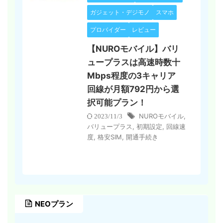
ガジェット・デジモノ
スマホ
プロバイダー
レビュー
【NUROモバイル】バリ
ュープラスは高速時数十
Mbps程度の3キャリア
回線が月額792円から選
択可能プラン！
NUROモバイル
,
2023/11/3
バリュープラス
,
初期設定
,
回線速
度
,
格安SIM
,
開通手続き
NEOプラン