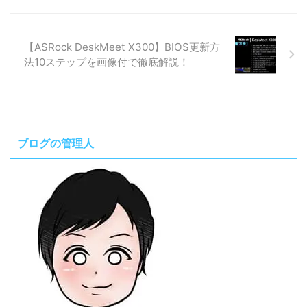
【ASRock DeskMeet X300】BIOS更新方
法10ステップを画像付で徹底解説！
ブログの管理人