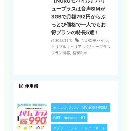
【NUROモバイル】バリ
ュープラスは音声SIMが
3GBで月額792円からぶ
っとび価格で一人でもお
得プランの特長5選！
NUROモバイル
,
2023/11/3
トリプルキャリア
,
バリュープラス
,
プラン情報
,
格安SIM
使用感
Android
Apple
MVNO(格安SIM)
WiFi・Network・BT
アプリ・ソフト
インターネット