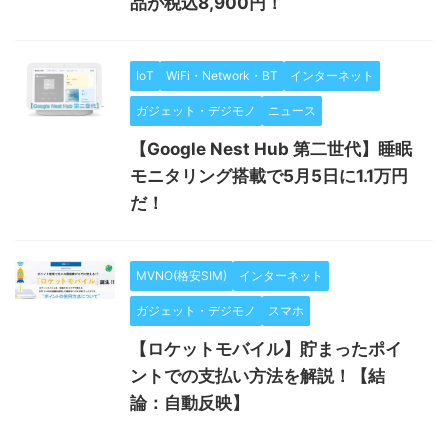
品が税込8,900円！
IoT
WiFi・Network・BT
インターネット
ガジェット・デジモノ
ニュース
【Google Nest Hub 第二世代】睡眠
モニタリング搭載で5月5日に1.1万円
だ！
MVNO(格安SIM)
インターネット
ガジェット・デジモノ
スマホ
【ロケットモバイル】貯まったポイ
ントでの支払い方法を解説！【結
論：自動反映】