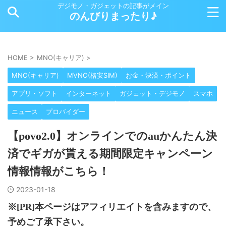
デジモノ・ガジェットの記事がメイン
のんびりまったり♪
HOME
>
MNO(キャリア)
>
MNO(キャリア)
MVNO(格安SIM)
お金・決済・ポイント
アプリ・ソフト
インターネット
ガジェット・デジモノ
スマホ
ニュース
プロバイダー
【povo2.0】オンラインでのauかんたん決
済でギガが貰える期間限定キャンペーン
情報情報がこちら！
2023-01-18
※[PR]本ページはアフィリエイトを含みますので、
予めご了承下さい。