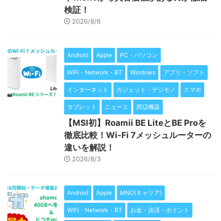
検証！
2026/8/6
Android
Apple
PC・パソコン
WiFi・Network・BT
Windows
アプリ・ソフト
インターネット
ガジェット・デジモノ
スマホ
タブレット
ニュース
周辺機器
【MSI初】Roamii BE LiteとBE Proを
徹底比較！Wi-Fi 7メッシュルーターの
違いを解説！
2026/8/3
Android
Apple
MNO(キャリア)
WiFi・Network・BT
お金・決済・ポイント