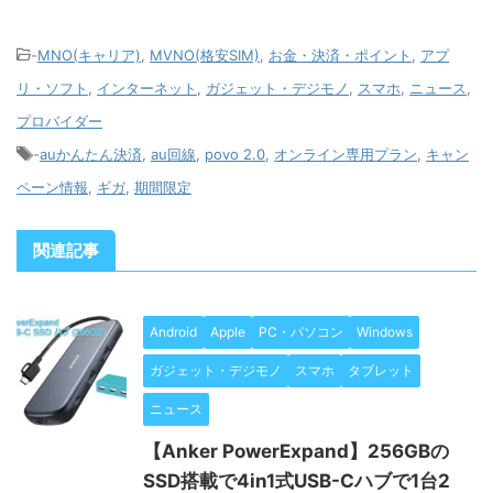
-
MNO(キャリア)
,
MVNO(格安SIM)
,
お金・決済・ポイント
,
アプ
リ・ソフト
,
インターネット
,
ガジェット・デジモノ
,
スマホ
,
ニュース
,
プロバイダー
-
auかんたん決済
,
au回線
,
povo 2.0
,
オンライン専用プラン
,
キャン
ペーン情報
,
ギガ
,
期間限定
関連記事
Android
Apple
PC・パソコン
Windows
ガジェット・デジモノ
スマホ
タブレット
ニュース
【Anker PowerExpand】256GBの
SSD搭載で4in1式USB-Cハブで1台2