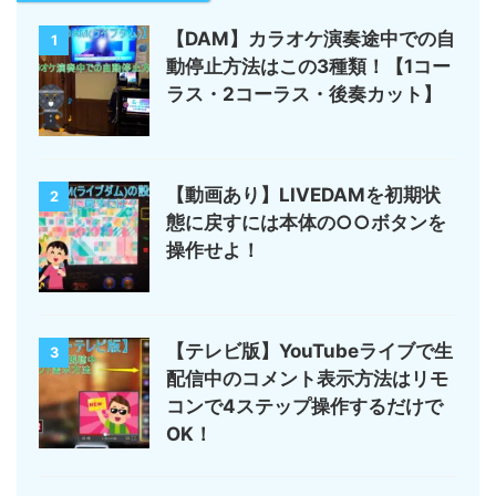
【DAM】カラオケ演奏途中での自
1
動停止方法はこの3種類！【1コー
ラス・2コーラス・後奏カット】
【動画あり】LIVEDAMを初期状
2
態に戻すには本体の○○ボタンを
操作せよ！
【テレビ版】YouTubeライブで生
3
配信中のコメント表示方法はリモ
コンで4ステップ操作するだけで
OK！