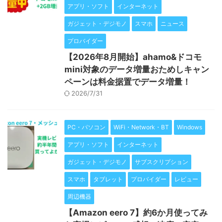
アプリ・ソフト
インターネット
ガジェット・デジモノ
スマホ
ニュース
プロバイダー
【2026年8月開始】ahamo&ドコモ
mini対象のデータ増量おためしキャン
ペーンは料金据置でデータ増量！
2026/7/31
PC・パソコン
WiFi・Network・BT
Windows
アプリ・ソフト
インターネット
ガジェット・デジモノ
サブスクリプション
スマホ
タブレット
プロバイダー
レビュー
周辺機器
【Amazon eero 7】約6か月使ってみ