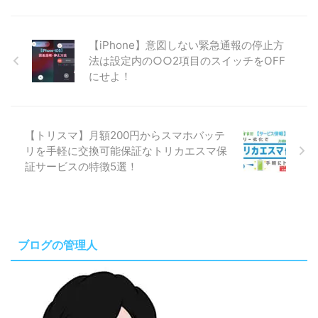
【iPhone】意図しない緊急通報の停止方
法は設定内の○○2項目のスイッチをOFF
にせよ！
【トリスマ】月額200円からスマホバッテ
リを手軽に交換可能保証なトリカエスマ保
証サービスの特徴5選！
ブログの管理人