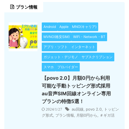
プラン情報
Android
Apple
MNO(キャリア)
MVNO(格安SIM)
WiFi・Network・BT
アプリ・ソフト
インターネット
ガジェット・デジモノ
サブスクリプション
スマホ
プロバイダー
【povo 2.0】月額0円から利用
可能な手動トッピング形式採用
au音声SIM回線オンライン専用
プランの特徴5選！
au回線
,
povo 2.0
,
トッピン
2024/1/27
グ形式
,
プラン情報
,
月額0円から
,
＃ギガ活