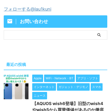
フォローする@lau1kuni
お問い合わせ
最近の投稿
Apple
WiFi・Network・BT
アプリ・ソフト
インターネット
ガジェット・デジモノ
スマホ
ニュース
【AQUOS wish6登場】旧型のwish4
やwish5から買替価値があるのか徹底