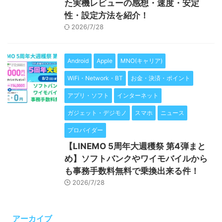
た実機レビューの感想・速度・安定
性・設定方法を紹介！
2026/7/28
Android
Apple
MNO(キャリア)
WiFi・Network・BT
お金・決済・ポイント
アプリ・ソフト
インターネット
ガジェット・デジモノ
スマホ
ニュース
プロバイダー
【LINEMO 5周年大週穫祭 第4弾まと
め】ソフトバンクやワイモバイルから
も事務手数料無料で乗換出来る件！
2026/7/28
アーカイブ