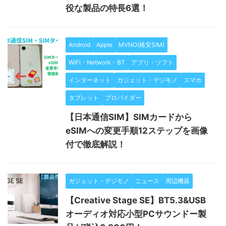
役な製品の特長6選！
Android
Apple
MVNO(格安SIM)
WiFi・Network・BT
アプリ・ソフト
インターネット
ガジェット・デジモノ
スマホ
タブレット
プロバイダー
【日本通信SIM】SIMカードから
eSIMへの変更手順12ステップを画像
付で徹底解説！
ガジェット・デジモノ
ニュース
周辺機器
【Creative Stage SE】BT5.3&USB
オーディオ対応小型PCサウンドー製