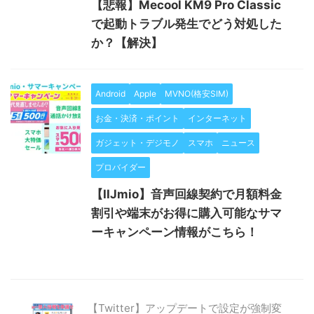
【悲報】Mecool KM9 Pro Classic
で起動トラブル発生でどう対処した
か？【解決】
Android
Apple
MVNO(格安SIM)
お金・決済・ポイント
インターネット
ガジェット・デジモノ
スマホ
ニュース
プロバイダー
【IIJmio】音声回線契約で月額料金
割引や端末がお得に購入可能なサマ
ーキャンペーン情報がこちら！
【Twitter】アップデートで設定が強制変