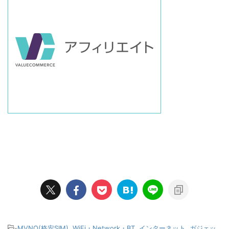
-
MVNO(格安SIM)
,
WiFi・Network・BT
,
インターネット
,
ガジェッ