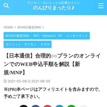
デジモノ・ガジェットの記事がメイン
のんびりまったり♪
HOME
>
MVNO(格安SIM)
>
MVNO(格安SIM)
WiFi・Network・BT
インターネット
ガジェット・デジモノ
スマホ
【日本通信】合理的○○プランのオンライ
ンでのWEB申込手順を解説【新
規/MNP】
2021-05-08
2021-06-05
※[PR]本ページはアフィリエイトを含みますので、
予めご了承下さい。