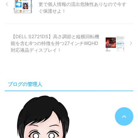
更で個人情報の流出危険性ありなので今す
ぐ保護せよ！
【DELL S2721DS】高さ調節と縦横回転機
能を含む8つの特徴を持つ27インチWQHD
対応液晶ディスプレイ！
ブログの管理人