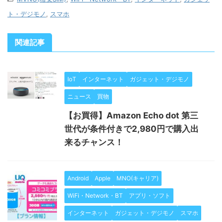
ト・デジモノ
,
スマホ
関連記事
IoT
インターネット
ガジェット・デジモノ
ニュース
買物
【お買得】Amazon Echo dot 第三
世代が条件付きで2,980円で購入出
来るチャンス！
Android
Apple
MNO(キャリア)
WiFi・Network・BT
アプリ・ソフト
インターネット
ガジェット・デジモノ
スマホ