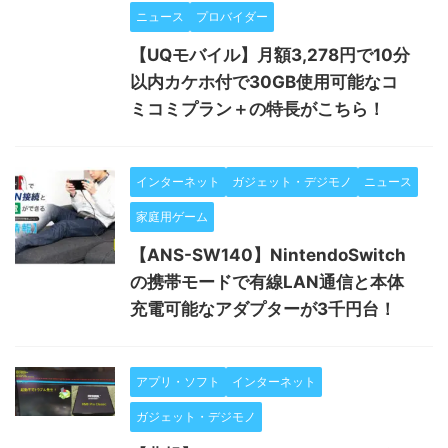
ニュース
プロバイダー
【UQモバイル】月額3,278円で10分
以内カケホ付で30GB使用可能なコ
ミコミプラン＋の特長がこちら！
インターネット
ガジェット・デジモノ
ニュース
家庭用ゲーム
【ANS-SW140】NintendoSwitch
の携帯モードで有線LAN通信と本体
充電可能なアダプターが3千円台！
アプリ・ソフト
インターネット
ガジェット・デジモノ