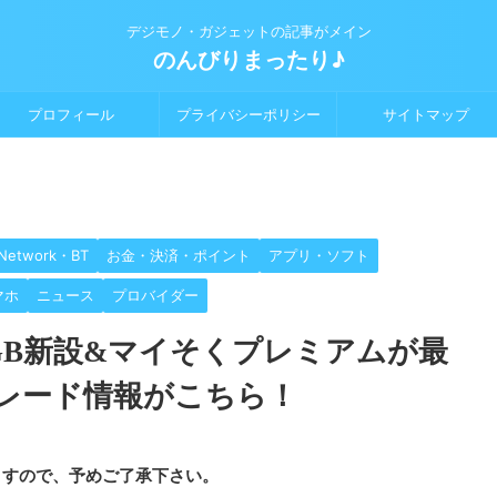
デジモノ・ガジェットの記事がメイン
のんびりまったり♪
プロフィール
プライバシーポリシー
サイトマップ
Network・BT
お金・決済・ポイント
アプリ・ソフト
マホ
ニュース
プロバイダー
50GB新設&マイそくプレミアムが最
グレード情報がこちら！
ますので、予めご了承下さい。