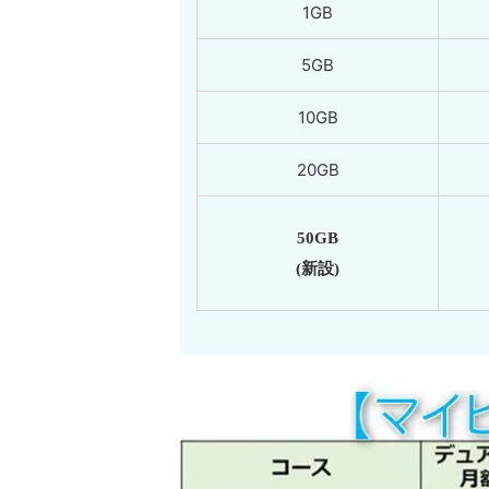
1GB
5GB
10GB
20GB
50GB
(新設)