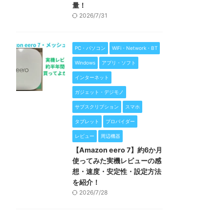
量！
2026/7/31
PC・パソコン
WiFi・Network・BT
Windows
アプリ・ソフト
インターネット
ガジェット・デジモノ
サブスクリプション
スマホ
タブレット
プロバイダー
レビュー
周辺機器
【Amazon eero 7】約6か月
使ってみた実機レビューの感
想・速度・安定性・設定方法
を紹介！
2026/7/28