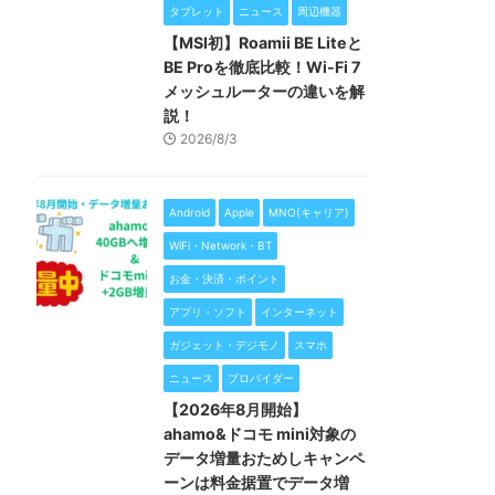
タブレット
ニュース
周辺機器
【MSI初】Roamii BE Liteと
BE Proを徹底比較！Wi-Fi 7
メッシュルーターの違いを解
説！
2026/8/3
Android
Apple
MNO(キャリア)
WiFi・Network・BT
お金・決済・ポイント
アプリ・ソフト
インターネット
ガジェット・デジモノ
スマホ
ニュース
プロバイダー
【2026年8月開始】
ahamo&ドコモ mini対象の
データ増量おためしキャンペ
ーンは料金据置でデータ増