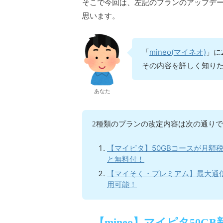
そこで今回は、左記のプランのアップデ
思います。
mineo(マイネオ)
「
」に
その内容を詳しく知り
あなた
2種類のプランの改定内容は次の通り
【マイピタ】50GBコースが月額税
と無料付！
【マイそく・プレミアム】最大通信
用可能！
【mineo】マイピタ50G