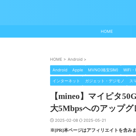
HOME
HOME
>
Android
>
Android
Apple
MVNO(格安SIM)
WiFi・
インターネット
ガジェット・デジモノ
ス
【mineo】マイピタ
大5Mbpsへのアップ
2025-02-08
2025-05-21
※[PR]本ページはアフィリエイトを含み