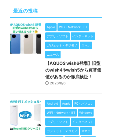
最近の投稿
Apple
WiFi・Network・BT
アプリ・ソフト
インターネット
ガジェット・デジモノ
スマホ
ニュース
【AQUOS wish6登場】旧型
のwish4やwish5から買替価
値があるのか徹底検証！
2026/8/6
Android
Apple
PC・パソコン
WiFi・Network・BT
Windows
アプリ・ソフト
インターネット
ガジェット・デジモノ
スマホ