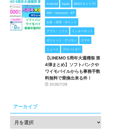
Android
Apple
MNO(キャリア)
WiFi・Network・BT
お金・決済・ポイント
アプリ・ソフト
インターネット
ガジェット・デジモノ
スマホ
ニュース
プロバイダー
【LINEMO 5周年大週穫祭 第
4弾まとめ】ソフトバンクや
ワイモバイルからも事務手数
料無料で乗換出来る件！
2026/7/28
アーカイブ