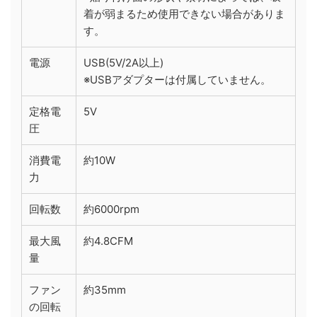
着が弱まるため使用できない場合がありま
す。
電源
USB(5V/2A以上)
※USBアダプターは付属していません。
定格電
5V
圧
消費電
約10W
力
回転数
約6000rpm
最大風
約4.8CFM
量
ファン
約35mm
の回転