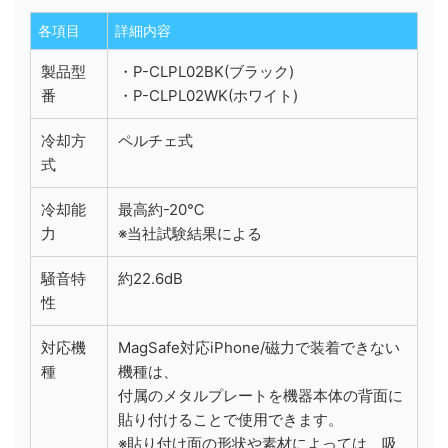
各項目
詳細内容
製品型
・P-CLPL02BK(ブラック)
番
・P-CLPL02WK(ホワイト)
冷却方
ペルチェ式
式
冷却能
最高約-20℃
力
※当社試験結果による
騒音特
約22.6dB
性
対応機
MagSafe対応iPhone/磁力で装着できない
種
機種は、
付属のメタルプレートを機器本体の背面に
貼り付けることで使用できます。
※貼り付け面の形状や素材によっては、吸