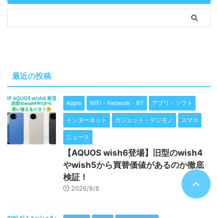
最近の投稿
Apple
WiFi・Network・BT
アプリ・ソフト
インターネット
ガジェット・デジモノ
スマホ
ニュース
【AQUOS wish6登場】旧型のwish4
やwish5から買替価値があるのか徹底
検証！
2026/8/6