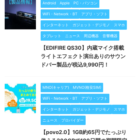
Android
Apple
PC・パソコン
WiFi・Network・BT
アプリ・ソフト
インターネット
ガジェット・デジモノ
スマホ
タブレット
ニュース
周辺機器
音響機器
【EDIFIRE QS30】内蔵マイク搭載
ライトエフェクト演出ありのサウン
ドバー製品が税込9,990円！
MNO(キャリア)
MVNO(格安SIM)
WiFi・Network・BT
アプリ・ソフト
インターネット
ガジェット・デジモノ
スマホ
ニュース
プロバイダー
【povo2.0】1GB約65円でたっぷり