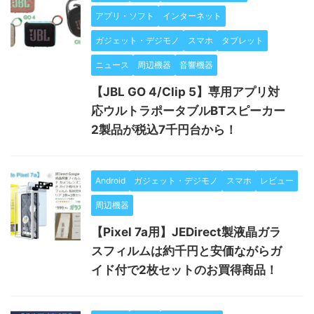
アプリ・ソフト
インターネット
ガジェット・デジモノ
スマホ
タブレット
ニュース
周辺機器
音響機器
【JBL GO 4/Clip 5】専用アプリ対
応ウルトラポータブルBTスピーカー
2製品が税込7千円台から！
Android
ガジェット・デジモノ
スマホ
レビュー
周辺機器
【Pixel 7a用】JEDirect製液晶ガラ
スフィルムは約千円と安価ながらガ
イド付で2枚セットのお買得商品！