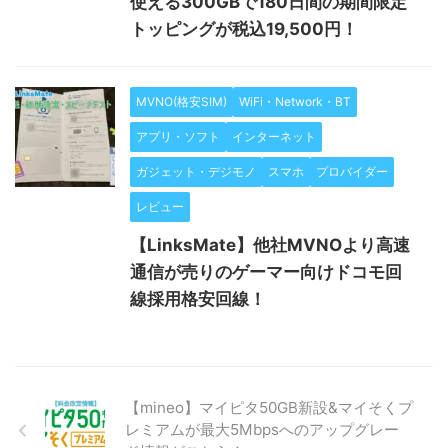
使える300GBで180日間の期間限定
トッピングが税込19,500円！
MVNO(格安SIM)
WiFi・Network・BT
アプリ・ソフト
インターネット
ガジェット・デジモノ
スマホ
プロバイダー
レビュー
【LinksMate】他社MVNOより高速
通信が売りのゲーマー向けドコモ回
線採用格安回線！
【mineo】マイピタ50GB新設&マイそくプ
レミアムが最大5Mbpsへのアップグレー