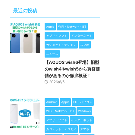
最近の投稿
Apple
WiFi・Network・BT
アプリ・ソフト
インターネット
ガジェット・デジモノ
スマホ
ニュース
【AQUOS wish6登場】旧型
のwish4やwish5から買替価
値があるのか徹底検証！
2026/8/6
Android
Apple
PC・パソコン
WiFi・Network・BT
Windows
アプリ・ソフト
インターネット
ガジェット・デジモノ
スマホ