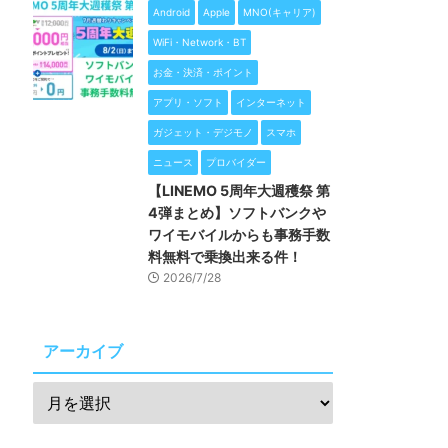
Android
Apple
MNO(キャリア)
WiFi・Network・BT
お金・決済・ポイント
アプリ・ソフト
インターネット
ガジェット・デジモノ
スマホ
ニュース
プロバイダー
【LINEMO 5周年大週穫祭 第
4弾まとめ】ソフトバンクや
ワイモバイルからも事務手数
料無料で乗換出来る件！
2026/7/28
アーカイブ