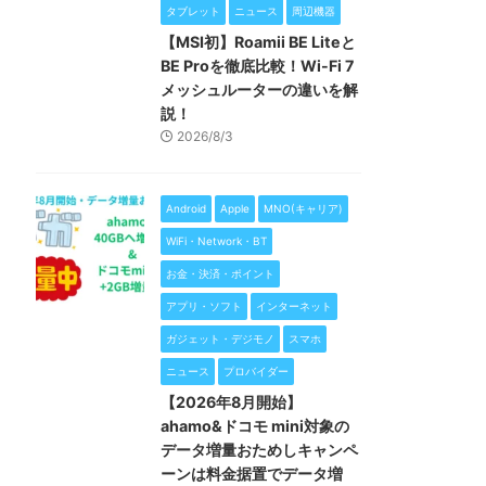
タブレット
ニュース
周辺機器
【MSI初】Roamii BE Liteと
BE Proを徹底比較！Wi-Fi 7
メッシュルーターの違いを解
説！
2026/8/3
Android
Apple
MNO(キャリア)
WiFi・Network・BT
お金・決済・ポイント
アプリ・ソフト
インターネット
ガジェット・デジモノ
スマホ
ニュース
プロバイダー
【2026年8月開始】
ahamo&ドコモ mini対象の
データ増量おためしキャンペ
ーンは料金据置でデータ増