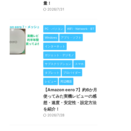
量！
2026/7/31
PC・パソコン
WiFi・Network・BT
Windows
アプリ・ソフト
インターネット
ガジェット・デジモノ
サブスクリプション
スマホ
タブレット
プロバイダー
レビュー
周辺機器
【Amazon eero 7】約6か月
使ってみた実機レビューの感
想・速度・安定性・設定方法
を紹介！
2026/7/28