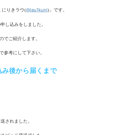
@lau1kuni
くにりきラウ(
)」です。
Mの申し込みをしました。
たのでご紹介します。
ので参考にして下さい。
込み後から届くまで
発送されました。