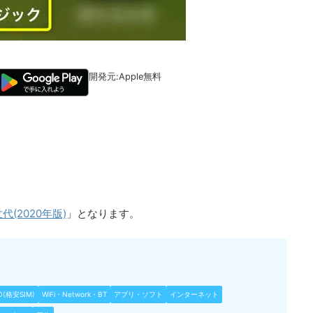
開発元:
Apple
無料
世代(2020年版)
」となります。
O(格安SIM)
WiFi・Network・BT
アプリ・ソフト
インターネット