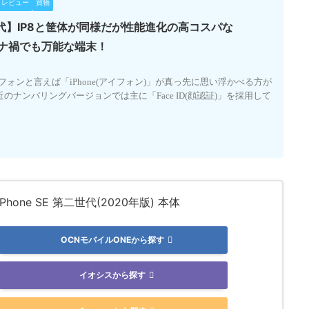
レビュー
買物
第二世代】IP8と筐体が同様だが性能進化の高コスパな
コロナ禍でも万能な端末！
トフォンと言えば「iPhone(アイフォン)」が真っ先に思い浮かべる方が
のナンバリングバージョンでは主に「Face ID(顔認証)」を採用して
 iPhone SE 第二世代(2020年版) 本体
OCNモバイルONEから探す
イオシスから探す