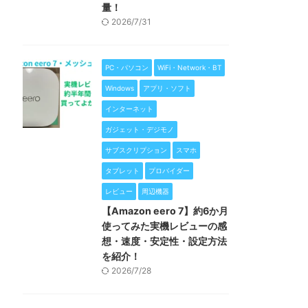
量！
2026/7/31
PC・パソコン
WiFi・Network・BT
Windows
アプリ・ソフト
インターネット
ガジェット・デジモノ
サブスクリプション
スマホ
タブレット
プロバイダー
レビュー
周辺機器
【Amazon eero 7】約6か月
使ってみた実機レビューの感
想・速度・安定性・設定方法
を紹介！
2026/7/28