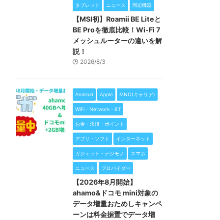
タブレット
ニュース
周辺機器
【MSI初】Roamii BE Liteと
BE Proを徹底比較！Wi-Fi 7
メッシュルーターの違いを解
説！
2026/8/3
Android
Apple
MNO(キャリア)
WiFi・Network・BT
お金・決済・ポイント
アプリ・ソフト
インターネット
ガジェット・デジモノ
スマホ
ニュース
プロバイダー
【2026年8月開始】
ahamo&ドコモ mini対象の
データ増量おためしキャンペ
ーンは料金据置でデータ増