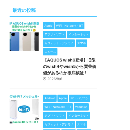
最近の投稿
Apple
WiFi・Network・BT
アプリ・ソフト
インターネット
ガジェット・デジモノ
スマホ
ニュース
【AQUOS wish6登場】旧型
のwish4やwish5から買替価
値があるのか徹底検証！
2026/8/6
Android
Apple
PC・パソコン
WiFi・Network・BT
Windows
アプリ・ソフト
インターネット
ガジェット・デジモノ
スマホ