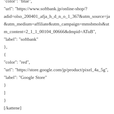
"color": "blue",
"url": "https://www.softbank.jp/online-shop/?
adid=olso_200401_afja_h_d_n_o_1_367&utm_source=ja
&utm_medium=affiliate&utm_campaign=mmsbmols&ut
m_content=2_1_1_00104_00666&dmpid=ATuB",
"label": "softbank"
},
{
"color": "red",
"url": "https://store.google.com/jp/product/pixel_4a_5g",
"label": "Google Store"
}
]
}
[/kattene]