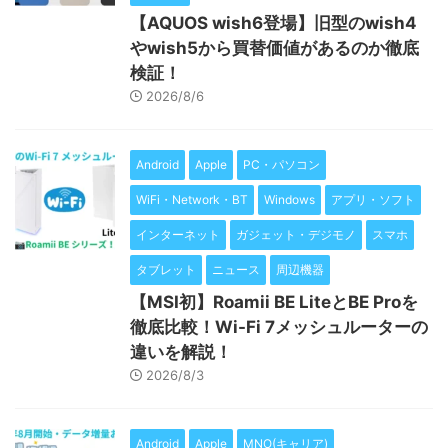
【AQUOS wish6登場】旧型のwish4
やwish5から買替価値があるのか徹底
検証！
2026/8/6
Android
Apple
PC・パソコン
WiFi・Network・BT
Windows
アプリ・ソフト
インターネット
ガジェット・デジモノ
スマホ
タブレット
ニュース
周辺機器
【MSI初】Roamii BE LiteとBE Proを
徹底比較！Wi-Fi 7メッシュルーターの
違いを解説！
2026/8/3
Android
Apple
MNO(キャリア)