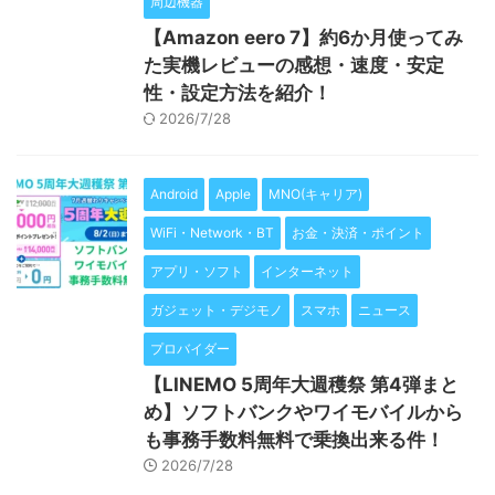
周辺機器
【Amazon eero 7】約6か月使ってみ
た実機レビューの感想・速度・安定
性・設定方法を紹介！
2026/7/28
Android
Apple
MNO(キャリア)
WiFi・Network・BT
お金・決済・ポイント
アプリ・ソフト
インターネット
ガジェット・デジモノ
スマホ
ニュース
プロバイダー
【LINEMO 5周年大週穫祭 第4弾まと
め】ソフトバンクやワイモバイルから
も事務手数料無料で乗換出来る件！
2026/7/28