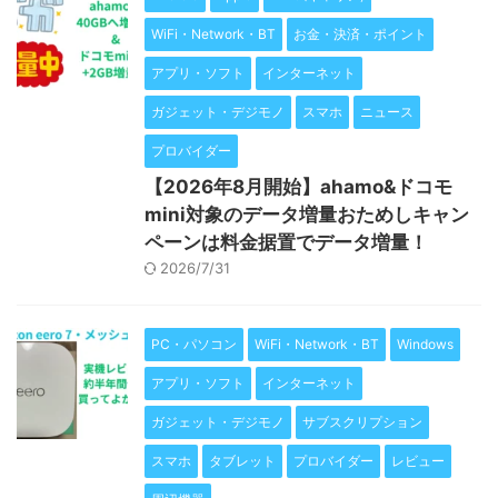
WiFi・Network・BT
お金・決済・ポイント
アプリ・ソフト
インターネット
ガジェット・デジモノ
スマホ
ニュース
プロバイダー
【2026年8月開始】ahamo&ドコモ
mini対象のデータ増量おためしキャン
ペーンは料金据置でデータ増量！
2026/7/31
PC・パソコン
WiFi・Network・BT
Windows
アプリ・ソフト
インターネット
ガジェット・デジモノ
サブスクリプション
スマホ
タブレット
プロバイダー
レビュー