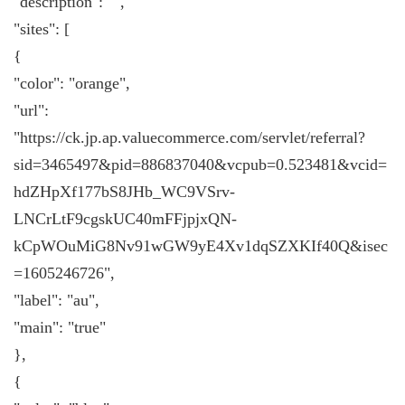
"description": "",
"sites": [
{
"color": "orange",
"url":
"https://ck.jp.ap.valuecommerce.com/servlet/referral?
sid=3465497&pid=886837040&vcpub=0.523481&vcid=
hdZHpXf177bS8JHb_WC9VSrv-
LNCrLtF9cgskUC40mFFjpjxQN-
kCpWOuMiG8Nv91wGW9yE4Xv1dqSZXKIf40Q&isec
=1605246726",
"label": "au",
"main": "true"
},
{