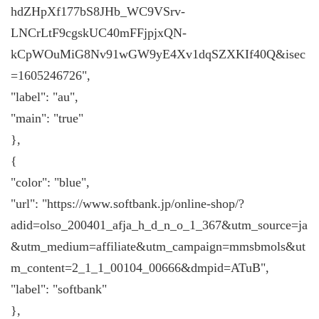
hdZHpXf177bS8JHb_WC9VSrv-
LNCrLtF9cgskUC40mFFjpjxQN-
kCpWOuMiG8Nv91wGW9yE4Xv1dqSZXKIf40Q&isec
=1605246726",
"label": "au",
"main": "true"
},
{
"color": "blue",
"url": "https://www.softbank.jp/online-shop/?
adid=olso_200401_afja_h_d_n_o_1_367&utm_source=ja
&utm_medium=affiliate&utm_campaign=mmsbmols&ut
m_content=2_1_1_00104_00666&dmpid=ATuB",
"label": "softbank"
},