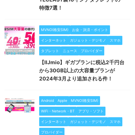
特徴7選！
MVNO(格安SIM)
お金・決済・ポイント
インターネット
ガジェット・デジモノ
スマホ
タブレット
ニュース
プロバイダー
【IIJmio】ギガプランに税込2千円台
から30GB以上の大容量プランが
2024年3月より追加される件！
Android
Apple
MVNO(格安SIM)
WiFi・Network・BT
アプリ・ソフト
インターネット
ガジェット・デジモノ
スマホ
プロバイダー