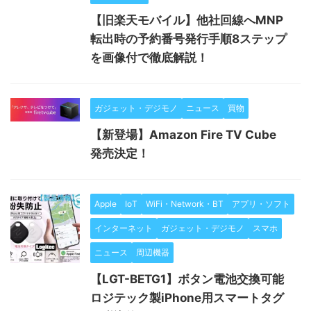
【旧楽天モバイル】他社回線へMNP
転出時の予約番号発行手順8ステップ
を画像付で徹底解説！
ガジェット・デジモノ
ニュース
買物
【新登場】Amazon Fire TV Cube
発売決定！
Apple
IoT
WiFi・Network・BT
アプリ・ソフト
インターネット
ガジェット・デジモノ
スマホ
ニュース
周辺機器
【LGT-BETG1】ボタン電池交換可能
ロジテック製iPhone用スマートタグ