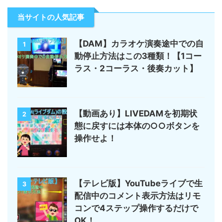
当サイトの人気記事
【DAM】カラオケ演奏途中での自
1
動停止方法はこの3種類！【1コー
ラス・2コーラス・後奏カット】
【動画あり】LIVEDAMを初期状
2
態に戻すには本体の○○ボタンを
操作せよ！
【テレビ版】YouTubeライブで生
3
配信中のコメント表示方法はリモ
コンで4ステップ操作するだけで
OK！