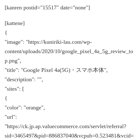
[kanren postid="15517" date="none"]
[kattene]
{
"image": "https://kuniriki-lau.com/wp-
content/uploads/2020/10/google_pixel_4a_5g_review_to
p.png",
"title": "Google Pixel 4a(5G)・スマホ本体",
"description": "",
"sites": [
{
"color": "orange",
"url":
"https://ck.jp.ap.valuecommerce.com/servlet/referral?
sid=3465497&pid=886837040&vcpub=0.523481&vcid=