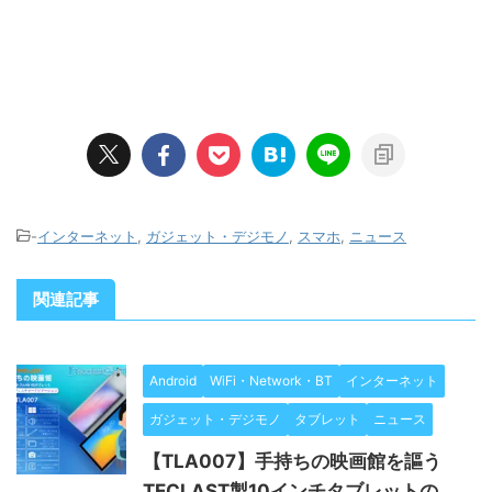
-
インターネット
,
ガジェット・デジモノ
,
スマホ
,
ニュース
関連記事
Android
WiFi・Network・BT
インターネット
ガジェット・デジモノ
タブレット
ニュース
【TLA007】手持ちの映画館を謳う
TECLAST製10インチタブレットの