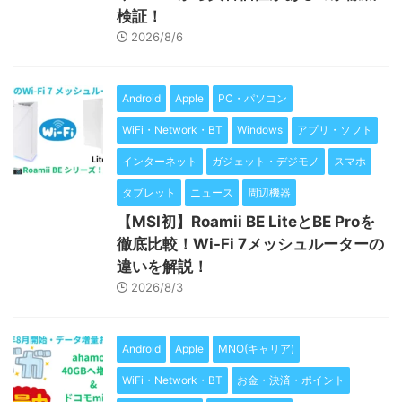
検証！
2026/8/6
Android
Apple
PC・パソコン
WiFi・Network・BT
Windows
アプリ・ソフト
インターネット
ガジェット・デジモノ
スマホ
タブレット
ニュース
周辺機器
【MSI初】Roamii BE LiteとBE Proを
徹底比較！Wi-Fi 7メッシュルーターの
違いを解説！
2026/8/3
Android
Apple
MNO(キャリア)
WiFi・Network・BT
お金・決済・ポイント