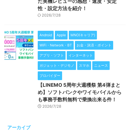
た実機レビューの感想・速度・安定
性・設定方法を紹介！
2026/7/28
Android
Apple
MNO(キャリア)
WiFi・Network・BT
お金・決済・ポイント
アプリ・ソフト
インターネット
ガジェット・デジモノ
スマホ
ニュース
プロバイダー
【LINEMO 5周年大週穫祭 第4弾まと
め】ソフトバンクやワイモバイルから
も事務手数料無料で乗換出来る件！
2026/7/28
アーカイブ