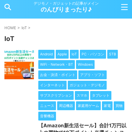
デジモノ・ガジェットの記事がメイン
のんびりまったり♪
HOME
>
IoT
>
IoT
Android
Apple
IoT
PC・パソコン
STB
WiFi・Network・BT
Windows
お金・決済・ポイント
アプリ・ソフト
インターネット
ガジェット・デジモノ
サブスクリプション
スマホ
タブレット
ニュース
周辺機器
家庭用ゲーム
家電
買物
音響機器
【Amazon新生活セール】合計1万円以