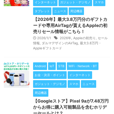
インターネット
ガジェット・デジモノ
スマホ
タブレット
ニュース
周辺機器
【2026年】最大3.8万円分のギフトカ
ードや専用AirTagが貰えるAppleの初
売りセール情報がこちら！
2026/1/1
2026年
,
Appleの初売り
,
セール
情報
,
ダルマデザインのAirTag
,
最大3.8万円・
Appleギフトカード
Android
IoT
STB
WiFi・Network・BT
お金・決済・ポイント
インターネット
ガジェット・デジモノ
スマホ
ニュース
周辺機器
【Googleストア】Pixel 9aが7.48万円
からお得に購入可能製品を含むホリデ
ーセールとは？