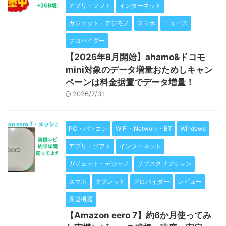
アプリ・ソフト
インターネット
ガジェット・デジモノ
スマホ
ニュース
プロバイダー
【2026年8月開始】ahamo&ドコモ
mini対象のデータ増量おためしキャン
ペーンは料金据置でデータ増量！
2026/7/31
PC・パソコン
WiFi・Network・BT
Windows
アプリ・ソフト
インターネット
ガジェット・デジモノ
サブスクリプション
スマホ
タブレット
プロバイダー
レビュー
周辺機器
【Amazon eero 7】約6か月使ってみ