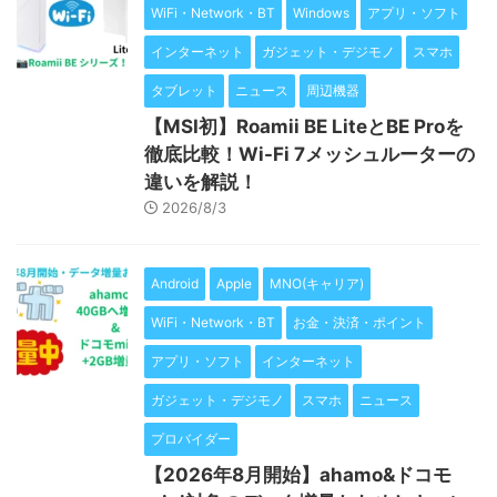
WiFi・Network・BT
Windows
アプリ・ソフト
インターネット
ガジェット・デジモノ
スマホ
タブレット
ニュース
周辺機器
【MSI初】Roamii BE LiteとBE Proを
徹底比較！Wi-Fi 7メッシュルーターの
違いを解説！
2026/8/3
Android
Apple
MNO(キャリア)
WiFi・Network・BT
お金・決済・ポイント
アプリ・ソフト
インターネット
ガジェット・デジモノ
スマホ
ニュース
プロバイダー
【2026年8月開始】ahamo&ドコモ