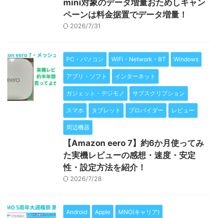
mini対象のデータ増量おためしキャン
ペーンは料金据置でデータ増量！
2026/7/31
PC・パソコン
WiFi・Network・BT
Windows
アプリ・ソフト
インターネット
ガジェット・デジモノ
サブスクリプション
スマホ
タブレット
プロバイダー
レビュー
周辺機器
【Amazon eero 7】約6か月使ってみ
た実機レビューの感想・速度・安定
性・設定方法を紹介！
2026/7/28
Android
Apple
MNO(キャリア)