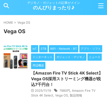
デジモノ・ガジェットの記事がメイン
のんびりまったり♪
HOME
>
Vega OS
Vega OS
IoT
STB
WiFi・Network・BT
アプリ・ソフト
インターネット
ガジェット・デジモノ
ニュース
周辺機器
【Amazon Fire TV Stick 4K Select】
Vega OS採用ストリーミング機器が税
込7千円台！
2025/11/19
7980円
,
Amazon Fire TV
Stick 4K Select
,
Vega OS
,
製品情報