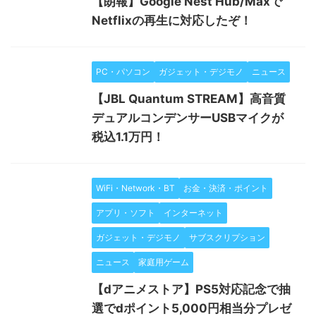
【朗報】Google Nest Hub/Maxで
Netflixの再生に対応したぞ！
PC・パソコン
ガジェット・デジモノ
ニュース
【JBL Quantum STREAM】高音質
デュアルコンデンサーUSBマイクが
税込1.1万円！
WiFi・Network・BT
お金・決済・ポイント
アプリ・ソフト
インターネット
ガジェット・デジモノ
サブスクリプション
ニュース
家庭用ゲーム
【dアニメストア】PS5対応記念で抽
選でdポイント5,000円相当分プレゼ