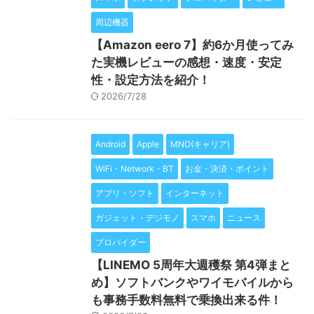
周辺機器
【Amazon eero 7】約6か月使ってみ
た実機レビューの感想・速度・安定
性・設定方法を紹介！
2026/7/28
Android
Apple
MNO(キャリア)
WiFi・Network・BT
お金・決済・ポイント
アプリ・ソフト
インターネット
ガジェット・デジモノ
スマホ
ニュース
プロバイダー
【LINEMO 5周年大週穫祭 第4弾まと
め】ソフトバンクやワイモバイルから
も事務手数料無料で乗換出来る件！