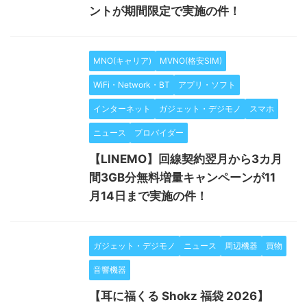
ントが期間限定で実施の件！
MNO(キャリア)
MVNO(格安SIM)
WiFi・Network・BT
アプリ・ソフト
インターネット
ガジェット・デジモノ
スマホ
ニュース
プロバイダー
【LINEMO】回線契約翌月から3カ月
間3GB分無料増量キャンペーンが11
月14日まで実施の件！
ガジェット・デジモノ
ニュース
周辺機器
買物
音響機器
【耳に福くる Shokz 福袋 2026】