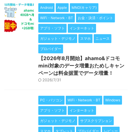
Android
Apple
MNO(キャリア)
WiFi・Network・BT
お金・決済・ポイント
アプリ・ソフト
インターネット
ガジェット・デジモノ
スマホ
ニュース
プロバイダー
【2026年8月開始】ahamo&ドコモ
mini対象のデータ増量おためしキャン
ペーンは料金据置でデータ増量！
2026/7/31
PC・パソコン
WiFi・Network・BT
Windows
アプリ・ソフト
インターネット
ガジェット・デジモノ
サブスクリプション
スマホ
タブレット
プロバイダー
レビュー